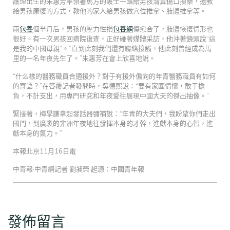
護理出生的朱惠芳率領著馬方的護士一路給男孩清算傷口換藥，還教
給男孩康復的方式，教他的家人給男孩做穴位推拿、肢體推拿等。
兩
包養
個半月后，男孩的壓力性損
包養網
傷愈合了，肢體恢復情形也
很好。有一次男孩回病院復查，正好碰著媒體采訪，他沖著鏡頭說“這
是我的中國母親”。“直到此刻我們還有聯絡接觸，他此刻曾經成為馬
里的一名年夜先生了。”朱惠芳在會上欣喜地說。
“什么樣的醫務職員合適援外？對于有援外偏向的年青醫務職員有如何
的寄語？”在答覆記者發問時，吳德熙說：“要有家國情懷，敢于擔
負，不計支出，用專門研究和年夜愛往展現中國大夫的傑出抽像。”
緊接著，梅學謙拿起發話器彌補說：“年青的大夫們，我盼望你們走出
國門，到廣袤的非洲年夜地往發揮本身的才幹，進獻本身的心智，進
獻本身的氣力。”
本報北京11月16日電
中青報·中青網記者 劉昶榮 起源：中國青年報
發佈留言