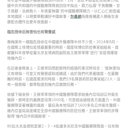
援中非共和國的中國醫療隊隊員回信中指出，鼎力弘揚“不畏艱難、甘
于貢獻、治病救人、年夜愛無疆”的中國醫療隊精力，以仁心仁術造福
本地國民，以現實舉動講好中國故事，
包養網
為推進構建人類衛生安
康配合體作出更年夜進獻。
臨危授命后無害怕也有聲譽感
像梅庚年一樣臨危授命在中國援外醫療隊中并不少見。2014年8月，
在國際上埃博拉疫情最嚴重的時辰，國度埃博拉防控專家組組長、首
都醫科年夜學從屬北京友情病院副院長王振常率隊“逆行”至疫情爆發
地幾內亞。
在記者會晤會上，王振常回想起那時的經過的事況時坦言：“既無害怕
又有煩惱，可是又有聲譽感和成績感，由於我們代表著國度，在最艱
難的時辰，在國度需求的時辰，我們19名隊員和防控專家組22人，沒
有一個畏縮，都準點達到幾內亞展開任務。”
依據下級安排，王振常率領的中國醫療隊需求給幾內亞培訓公共衛生
醫師，那時定的義務是培育1000名，可是經由過程各方面盡力，中國
醫療隊冒著裸露的風險，最后為本地培訓了1600多名公共衛生醫師。
幾內亞當局高度確定全部中國醫療隊的防控任務，王振常率領的步隊
取得“幾內亞共和國勛章”。
80后大夫吳德熙是第2、3、4批援多米尼克中國醫療隊隊員，往年剛