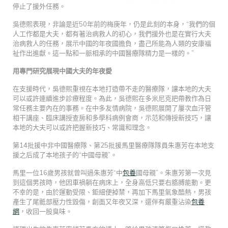
停止了援外任務。
吳德熙表現，非論是近50年前的梅庚年，仍是此刻的本身，“我們的個
人工作都是大夫，都有著治病救人的初心，我們援外也是在實行大夫
治病救人的任務，展示中國的年夜國擔負，盡己所能為人類的安康福
祉作出進獻。這一點和一脈相承的中國醫療隊精力是一樣的。”
用專門研究展現中國大夫的年夜愛
在支援時代，吳德熙重視在本地打造帶不走的醫療隊，讓本地的大夫
可以或許連續進步診療程度。為此，吳德熙在多米尼克把帶教作為日
常任務主要內在的事務。在中多友情病院，吳德熙展開了屢次血汗管
相干講座、臨床講授查房和多學科病例會商，示范和傳授新技巧，讓
本地的大夫可以或許把握新技巧、常識和理念。
第14批援中非中國醫療隊、第25批援馬里醫療隊隊員朱惠芳在本地支
援之后成了本地孩子的“中國母親”。
馬里一位16歲男孩就曾叫過朱惠芳“中
包養
國母親”。朱惠芳第一次見
到這個男孩時，他因車禍躺在病床上，全身高低只要右胳膊能動。更
不幸的是，由於運動受限、鉅細便掉禁，再加下馬里氣象酷熱，男孩
產生了尾骶部壓力性毀傷，創面又年夜又深，還伴有嚴重沾染
包養
網
，收回一股臭味。