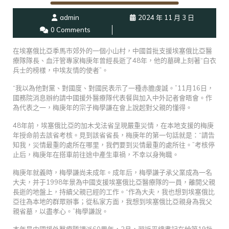
admin
2024 年 11 月 3 日
0 Comments
在埃塞俄比亞季馬市郊外的一個小山村，中國首批支援埃塞俄比亞醫
療隊隊長、血汗管專家梅庚年曾經長逝了48年，他的墓碑上刻著“白衣
兵士的榜樣，中埃友情的使者”。
“我以為他對黨、對國度、對國民表示了一種赤膽虔誠。”11月16日，
國務院消息辦約請中國援外醫療隊代表餐與加入中外記者會晤會。作
為代表之一，梅庚年的宗子梅學謙在會上說起對父親的懂得。
48年前，埃塞俄比亞的加木戈法省呈現嚴重災情，在本地支援的梅庚
年授命前去該省考核。見到該省省長，梅庚年的第一句話就是：“請告
知我，災情最重的處所在哪里，我們要到災情最重的處所往。”考核停
止后，梅庚年在搭車前往途中產生車禍，不幸以身殉職。
梅庚年就義時，梅學謙尚未成年。成年后，梅學謙子承父業成為一名
大夫，并于1998年景為中國支援埃塞俄比亞醫療隊的一員，離開父親
長逝的地盤上，持續父親已經的工作。“作為大夫，我也想到埃塞俄比
亞往為本地的群眾辦事；從私家方面，我想到埃塞俄比亞親身為我父
親省墓，以盡孝心。”梅學謙說。
本年是中國援外醫療隊調派60周年，2月，習近平總書記在給第19批