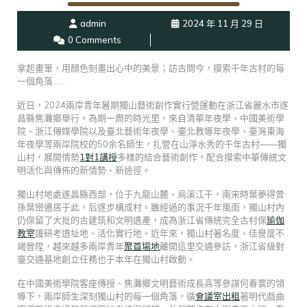
admin
2024 年 11 月 29 日
0 Comments
拿起畫筆，用顏色刻畫出心中的美景；訪古問今，摸索千年古村的每
一個角落……
近日，2024兩岸青年暑期獨山藝術創作實行營運動在浙江省麗水市遂
昌縣焦灘鄉舉行。為期一周的時光里，來自清華年夜學、中國美術學
院、浙江傳媒學院以及臺北藝術年夜學、臺北教導年夜學、臺灣東海
年夜學等兩岸院校的50余名師生，扎營在山淨水秀的千年古村——獨
山村，展開情勢
1對1講授
多樣的結合藝術創作，配合摸索中華傳統文
明活化與傳佈的新情勢、新途徑。
獨山村地處遂昌縣西部，位于九龍山麓、烏溪江干，南宋時葉夢得曾
孫葉巒遷居于此，后逐步構成村。雖經過的事況千年風雨，獨山村內
仍保留了大批的古建筑和文明遺產，成為浙江省傳統完全古村保
瑜伽
教室
護研考遺址地、活化實行地。近年來，獨山村著名度、佳譽度不
竭晉陞，越來越多兩岸青年
聚首場地
離開這里交通參訪，浙江省級對
臺交通基地創立任務也于本年在獨山村啟動。
在中國美術學院客座傳授、焦灘鄉文明藝術成長高等參謀何春寰的領
導下，兩岸師生深刻獨山村的每一個角落，循
會議室出租
著明代戲曲