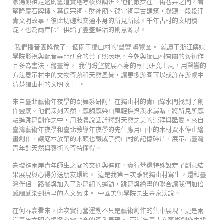
家湯顯祖走過的舊道實地考核與調研。他們散步在古街巷弄之間，看
望隆慶石牌樓、葉氏宗祠、財神廟、葆守祠等古建筑，凝聽一段段汗
青文明故事，彼此切磋和交通本身的所見所感。千年古村的文明積
淀，也為兩岸師生供給了豐盛鮮活的創意源泉。
“我們播音團隊做了一個關于獨山村的‘聲響’導覽圖。”就讀于浙江傳媒
學院影視與配音專門研究的黃子熙表現，今朝與獨山村有關的藝術作
品多為書法、繪畫等，“我們盼望施展本身的專門研究上風，用聲響的
方法展示村中的文物奇跡和天然風景，讓更多游客可以或許在游覽中
清楚獨山村的文明故事”。
來自臺北藝術年夜學的跳舞系研討生在獨山村的青山綠水間找到了創
作靈感。他們深刻天然，感觸感染山風輕撫與溪水潺潺，將所見所感
融進跳舞創作之中，用肢體說話詮釋對天然之美的崇拜與酷愛。來自
臺灣藝術年夜學和臺北教導年夜學的先生應用山中的木材資本停止繪
畫創作，讓底本放棄的木頭也釀成了獨山村的記憶碎片，展示出臺灣
青年對天然與藝術的奇特懂得。
為增進兩岸青年師生之間的交通與進修，實行營還特殊設定了創意結
果展現與心得分送朋友環節。“這是我第三次離開獨山村寫生，還和臺
灣伴侶一路餐與加入了跳舞組的運動，跳舞與繪畫的聯合讓我們加倍
感觸感染到這里的人文氣味。”中國美術學院先生金家湙說。
在何春寰看來，此次實行營運動不只是藝術創作的集中展現，更是兩
岸青年文明交通與心靈融合的深入表現。“兩岸年青人在藝術創作中找