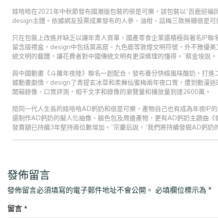
娃哈哈在2021年中秋節發布國潮版包裝的很是可樂，該包裝以“百鹿迎福
design主體。依據網友投票成果發布的人參、油柑、話梅三款無糖很是可
只在包裝上改進并缺乏以讓年青人買單，國產零食企業還積極與著名IP聯名
留念版禮盒，design中包括莫高窟、九色鹿等敦煌文明符號，外不雅優
統文明的載體，讓花費者對中國傳統文明有更深條理的懂得。”蔡金垵說。
與中國動畫《斗羅年夜陸》聯名一起配合，發布養分快線風味酸奶，打進
據動畫劇情，design了青提玄冰草和柔舞仙蜜梅兩年夜口胃，遭到動漫迷
開箱錄像、口胃評測，相干文字和錄像的瀏覽量和播放量到達2600萬。
陪同一代人生長的娃哈哈AD鈣奶和很是可樂，產物自己也有成為年夜IP
還制作AD鈣奶的擬人化抽像、臉色包及周邊產物，更有AD鈣奶主題曲《做個
發賣額已持續3年堅持兩位數增加。”宗慶后說，“我們將持續發掘AD鈣
發佈留言
發佈留言必須填寫的電子郵件地址不會公開。
必填欄位標示為
*
留言
*