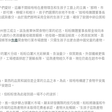
孩子們愛好，這離不開娃哈哈在產物理念和生孩子工藝上的立異。“那時，市
料，即可樂、檸檬汁和橙汁，孩子們選擇的余地不年夜。”娃哈哈團體董事長
口感與養分。由於我們那時采用全新的生孩子工藝，確保了飲猜中卵白質和
泉州晉江成立。談及進軍休閑食物行業的初志，盼盼團體董事長蔡金垵向本
七八歲的小男孩纏著母親買蝦條，他母親一開端沒給買，小男孩就哭鬧，直
蝦條等休
包養
閑食物行業市場遼闊，只需生孩子出更合適中國兒童的產物，
行的薯片分歧，盼盼白薯片光彩鮮黃、含油量少、保質期長，外部纖維更慎
子，工場裡面排起了運輸長隊。”這款產物經久不衰，現在仍能在超市中看
以為，東西的品質和誠信是企業的立品之本。為此，娃哈哈構建了食物平安風
平安題目。
貝，但盼盼曾為此碰到過一場不小的波折：
分，進一個步驟占領薯片市場。顛末研發團隊的技巧攻關，盼盼將雞蛋和牛
局市場的這款產物并未取得花費者承認，產物大批暢銷。“生孩子這款產物