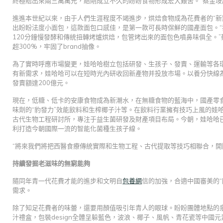
終極賠出來兩三萬萬元，給剛成立不久的盼盼食物形成宏大艱苦。”蔡金
進進本世紀以來，由于人們生涯程度不竭進步，烘焙食物成為花費者的“新
出盼盼法度小面包，這款面包口感佳，是第一款可長時保鮮的國產面包。
120分鐘慢發酵和傳統扭轉烤爐烘焙，包管烤出來的面包色噴鼻味俱全。”
超300%，牢固了brand抽像。
為了實時呼應市場變更，娃哈哈樹立包括研發、生孩子、發賣、運輸等各
有新需求，娃哈哈可以在短時光內研收回新產物并投放市場。以養分快線
發賣額達200億元。
現在，低糖、低卡的安康食物成為新潮水，在無糖食物的藍海中，國產零食
味劑的“豹發力”效能飲料和生榨椰子汁等。在飲料行業擁有技巧上風的娃
古代生物工程研討所，專注于益生菌研發及財產項目布局。今朝，娃哈哈已
利打造今朝國際一流的智能化菌種生孩子線。
“將來我們將把西醫食療傳統實際和生物工程、古代提取等技巧相聯合，開
持續發掘老滋味的無窮能夠
隨同年青一代花費才能的進步和文明自
包養網
信的加強，合適中國審美的
需求。
除了知足花費者的味蕾，還要用顏值吸引年青人的眼球。盼盼團體地點的
汁禮盒，包裝design全體呈躲藍色，波浪、椰子、風帆、青花瓷等中國元