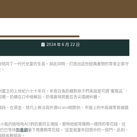
2024 年 6 月 22 日
食陪同了一代代兒童的生長。與此同時，打造出這些經典產物的零食企業守
尖。
匱乏的上世紀六七十年月，年夜白兔奶糖對孩子們來說是可謂“奢靡品”，
咀嚼，奶糖在口中熔解后，奶噴鼻味照舊在舌尖環繞糾纏。
段，在資金、技巧上無法與外資brand相對抗，市道上的中高端零食被國
板6小瓶的娃哈哈AD鈣奶要四五塊錢。那時他經常攢夠一禮拜的零花錢，往
眼巴巴等待
包養網
著下周攢夠零花錢。“這是我童年回想中的一部門。此刻，
楊師長教師說。