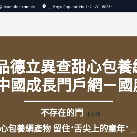
o@example.example
JI. Raya Puputan No 142, NY - 80234
品德立異查甜心包養網
_ 中國成長門戶網－
不存在的門
未分類
包養網產物 留住“舌尖上的童年” 