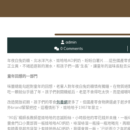
admin
0 Comments
年夜白兔奶糖、北冰洋汽水、娃哈哈AD鈣奶、盼盼白薯片……這些國產零
正立異，不竭追逐新的潮水，和孩子們一路“生長”，讓童年的滋味長駐舌
童年回想的一部門
味蕾總能勾起對童年的回想，老輩人對年夜白兔奶糖情有獨鐘。在物質絕對
吃一顆就似乎過了年。孩子們剝開糖紙后，老是不舍得吃太快，而是細嚼
改造開放初期，孩子們的零食
包養網
更多了，但國產零食物牌還處于起步階
外brand緊緊把控。這種情形下，娃哈哈于1987年景立。
“90后”楊師長教師是娃哈哈的忠誠粉絲。小時辰他的零花錢并未幾，一
黌舍門口小賣部買一板娃哈哈AD鈣奶，哧溜哧溜一瓶接一瓶地喝完，再
有時看見超市貨架上有娃哈哈AD鈣奶，我還會買一板。”已近而立之年的