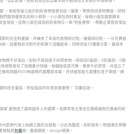
垵說，受此影響，盼盼食物在此后數年間不敢再有太年夜的市場舉措。
寵”。曾經恢復元氣的盼盼食物發覺到這一變更，聚焦烘焙食物賽道，研制
“我們選用優質乳粉和小麥粉，小小面包用料實足，每個小面包還要顛末
蔡金垵說。這款小面包成為盼盼食物又一款“明星產物”，帶動企業營收增加
環節的完全財產鏈，并擁有了本身的食物研討院、機電研討院，一旦花費者
為例，該產物初次把牛奶和果汁混雜起來，同時添加15種養分素，最高年
物牌不甘落后。盼盼不再局限于休閑食物，研收回0脂肪、0防腐劑、0甜
哈哈順勢發布了低糖養分快線、無糖版很是可樂、藜麥牛奶粥等，并成立了
擁有跨越4500株菌株的菌種資本庫，并扶植智能化菌種生孩子車間，勝
闢科技含量高、附加值高的年夜安康產物。”宗慶后說。
“國潮”產物成了越來越多人的選擇，老牌零食企業也在積極擁抱花費者的新
泉州是現代海上絲綢之路的出發點，以此為靈感，盼盼發布一款國潮生榨椰
素裝點其
包養
間，畫面精致，design精美。