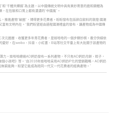
回”和“千鯉共嬋娟”為主題，以中國傳統文明中具有美妙寄意的鹿和錦鯉為
樂，在包裝和口胃上都有濃濃的“中國風”。
，推進產物“破圈”，博得更多花費者。盼盼發布包括卵白飲料的敦煌·國潮
美又富有文明內在。“我們盼望經由過程國潮禮盒的發布，讓產物成為中國傳
二次元圈層、收獲更多年青花費者，是娃哈哈的一個步驟妙棋。養分快線依
的愛好，在weibo、抖音、小紅書、B站等社交平臺上有大批關于該產物的
的潛力。娃哈哈繚繞AD鈣奶發布一系列產物，不只有AD鈣奶月餅、粽子，
小孩吧》等。“自2018年娃哈哈采用AD鈣奶IP化的營銷戰略，AD鈣奶
奶的無窮能夠，盼望它能成為陪同一代又一代花費者的經典產物。”