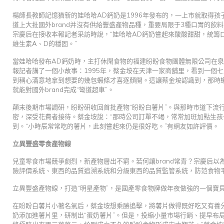
楊師長教師記憶猶新的娃哈哈AD鈣奶是1996年發布的，一上市就取得
道上大批國外brand并沒有供給豐盛產物品種，重要局限于3種口胃的飲
宗慶后在接收本報記者采訪時說，“娃哈哈AD鈣奶嘗起來酸酸甜甜，統籌
維生素A、D的穩固。”
當娃哈哈發布AD鈣奶時，主打休閑食物的福建盼盼食物團體無限公司在
報記者講了一個小故事：1995年，蔡金垵在天津一家商舖里，看到一個
到稱心滿意地拿到想要的幾包蝦條才喜逐顏開。這讓蔡金垵認識到，那時
就能對國外brand完成“彎道超車”。
顛末後期市場調研，盼盼研收回首批產物“盼盼白薯片”。與那時市道下流
密，深受花費者接待。蔡金垵說：“那時公司訂單不竭，常常加班加點生孩
到。“小時辰常常吃的薯片，此刻嘗起來仍是很好吃。”有網友如許評價。
立異豐盛零食產物線
兒童零食市場競爭劇烈，新產物層出不窮。若何讓brand常青？宗慶后
險評價系統、東西的品質追溯系統和分級東西的品質監管系統，防范食物
立異豐盛產物線，打造“明星產物”，是國產零食物牌做年夜做強的一個寶
在盼盼白薯片小著名氣后，蔡金垵想乘勝追擊，將薯片做得既好吃又有養
奶添加進薯片里，研制出“蛋奶薯片”。但是，投縮小量市場行銷、提早布