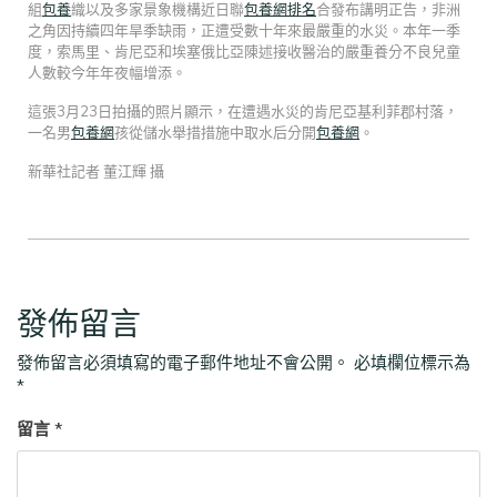
組
包養
織以及多家景象機構近日聯
包養網排名
合發布講明正告，非洲
之角因持續四年旱季缺雨，正遭受數十年來最嚴重的水災。本年一季
度，索馬里、肯尼亞和埃塞俄比亞陳述接收醫治的嚴重養分不良兒童
人數較今年年夜幅增添。
這張3月23日拍攝的照片顯示，在遭遇水災的肯尼亞基利菲郡村落，
一名男
包養網
孩從儲水舉措措施中取水后分開
包養網
。
新華社記者 董江輝 攝
發佈留言
發佈留言必須填寫的電子郵件地址不會公開。
必填欄位標示為
*
留言
*