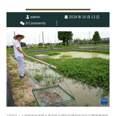
admin
2024 年 10 月 12 日
0 Comments
7月8日，上海陸地年夜學水產與性命學院的傳授吳旭干在蟹塘邊撈起