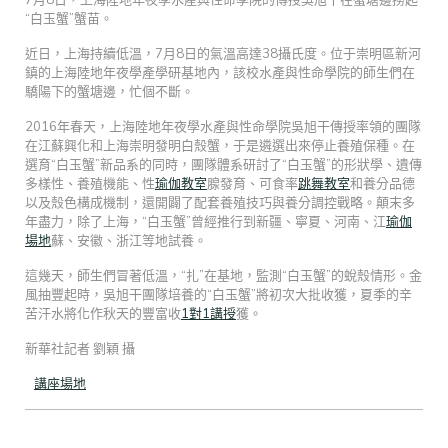
“白玉蟹”蟹苗。
近日，上海持續低溫，7月8日的氣溫高達38攝氏度。位于崇明區新河
鎮的上海陸地年夜學產學研基地內，該校水產與性命學院的師生們在
驕陽下的蟹塘邊，忙個不斷。
2016年春天，上海陸地年夜學水產與性命學院吳旭干傳授率領的團隊
在江蘇興化和上海崇明發明白殼蟹，于是遴選出來停止養殖保種。在
選育“白玉蟹”新品系的同時，團隊體系研討了“白玉蟹”的形狀學、遺傳
多樣性、養殖機能、性
瑜伽教室
腺發育、可食率
跳舞教室
和養分品德
以及殼色構成機制，還開闢了配套養殖技巧與養分調控戰略。顛末多
年盡力，除了上海，“白玉蟹”曾經推行到新疆、寧夏、河南、江
瑜伽
場地
蘇、安徽、浙江等地試養。
這幾天，師生們冒著低溫，“扎”在基地，監測“白玉蟹”的蛻殼情形。金
風抽豐起時，吳旭干團隊培養的“白玉蟹”將初次大批收獲，夏季的辛
苦汗水將化作秋天的豐富收
1對1講授
獲。
新華社記者 劉穎 攝
講座場地