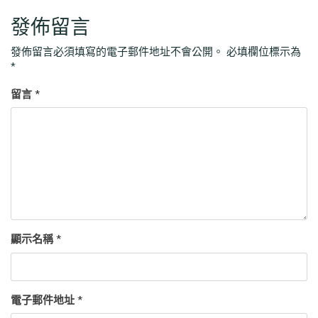
發佈留言
發佈留言必須填寫的電子郵件地址不會公開。
必填欄位標示為
*
留言
*
顯示名稱
*
電子郵件地址
*