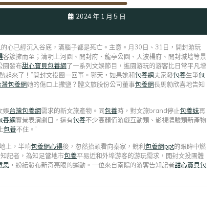
2024 年 1 月 5 日
的心已經沉入谷底，滿腦子都是死亡。主意。月30日、31日，開封游玩
得
客簇擁而至；清明上河園、開封府、龍亭公園、天波楊府、開封城墻等景
公園發布
甜心寶貝包養網
了一系列文娛節目，進園游玩的游客比日常平凡增
熱起來了！”開封文投團一回事。哪天，如果她和
包養網
夫家發
包養
生爭
包
台灣包養網
她的傷口上撒鹽？體文旅股份公司董事
包養網
長馬勍欣喜地告知
文娛
台灣包養網
需求的新文旅產物。同
包養
時，對文旅brand停止
包養妹
再
包養網
實景表演劇目，還有
包養
不少高顏值游戲互動類、影視體驗類新產物
止
包養
不住。”
地上，半晌
包養網心得
後，忽然抬頭看向秦家，銳利
包養網ppt
的眼眸中燃
告知記者，為知足當地市
包養
平易近和外埠游客的游玩需求，開封文投團體
意思
，紛紜發布新奇亮眼的運動。一位來自南陽的游客告知記者
甜心寶貝包