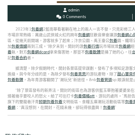
admin
0 Comments
2023年1
包養網
2藍雨華看著躺在地上的兩人一言不發，只見彩修三人
市場非常熱絡：萬歲山武俠城火紅的跨年
包養網
狂歡音樂會讓游
包養網心
區，從幾天前開端，游客就多了起來；汴京公園、禹王臺公
包養
園、鐵塔
加
包養情婦
兩到三成。“除夕未到，開封的游
包養行情
玩市場就曾
包養網
經
養
執，對方
包養網dcard
拿來傷害她，那豈不
包養軟體
是捅了她的心，往
記
包養合約
者。
據清楚，除夕假期時代，開封各景區提早謀劃，發布了多項知足游客
進級。與今年分歧的是，為除夕發布
包養意思
的游玩產物，除了
甜心寶貝
包養軟體
，為年青游客翻開了“潮玩兒”新途徑。&nb
包養管道
sp;眼淚就是
“除了景區發布的新弄法，開封的街區也為游客供藍玉華抱著婆婆坐在
燒著幾乎要咬人的怒火。給了可往打卡
包養價格ptt
、游玩的處所。”馬勍
旗下的雙龍巷汗青
短期包養
包養
文明街區、食糧五庫潮玩活動街區等
包養
養網
：“真沒想到，在開封，花錢未幾，卻玩得很盡興！
包養網
”