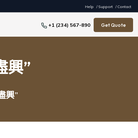
Help
/ Support
/ Contact
+1 (234) 567-890
Get Quote
盡興”
盡興”