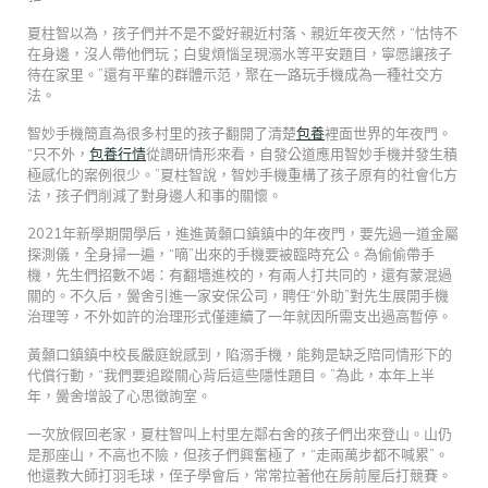
夏柱智以為，孩子們并不是不愛好親近村落、親近年夜天然，“怙恃不
在身邊，沒人帶他們玩；白叟煩惱呈現溺水等平安題目，寧愿讓孩子
待在家里。”還有平輩的群體示范，聚在一路玩手機成為一種社交方
法。
智妙手機簡直為很多村里的孩子翻開了清楚
包養
裡面世界的年夜門。
“只不外，
包養行情
從調研情形來看，自發公道應用智妙手機并發生積
極感化的案例很少。”夏柱智說，智妙手機重構了孩子原有的社會化方
法，孩子們削減了對身邊人和事的關懷。
2021年新學期開學后，進進黃顙口鎮鎮中的年夜門，要先過一道金屬
探測儀，全身掃一遍，“嘀”出來的手機要被臨時充公。為偷偷帶手
機，先生們招數不竭：有翻墻進校的，有兩人打共同的，還有蒙混過
關的。不久后，黌舍引進一家安保公司，聘任“外助”對先生展開手機
治理等，不外如許的治理形式僅連續了一年就因所需支出過高暫停。
黃顙口鎮鎮中校長嚴庭銳感到，陷溺手機，能夠是缺乏陪同情形下的
代償行動，“我們要追蹤關心背后這些隱性題目。”為此，本年上半
年，黌舍增設了心思徵詢室。
一次放假回老家，夏柱智叫上村里左鄰右舍的孩子們出來登山。山仍
是那座山，不高也不險，但孩子們興奮極了，“走兩萬步都不喊累”。
他還教大師打羽毛球，侄子學會后，常常拉著他在房前屋后打競賽。