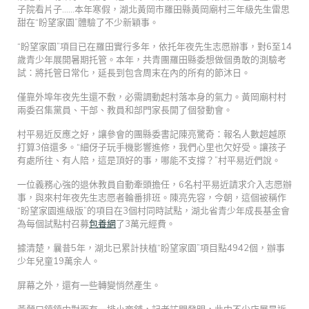
子院看片子……本年寒假，湖北黃岡市羅田縣黃岡廟村三年級先生雷思
甜在“盼望家園”體驗了不少新穎事。
“盼望家園”項目已在羅田實行多年，依托年夜先生志愿辦事，對6至14
歲青少年展開暑期托管。本年，共青團羅田縣委想做個勇敢的測驗考
試：將托管日常化，延長到包含周末在內的所有的節沐日。
僅靠外埠年夜先生還不敷，必需調動起村落本身的氣力。黃岡廟村村
兩委召集黨員、干部、教員和部門家長開了個發動會。
村平易近反應之好，讓參會的團縣委書記陳亮驚奇：報名人數超越原
打算3倍還多。“細伢子玩手機影響進修，我們心里也欠好受。讓孩子
有處所往、有人陪，這是頂好的事，哪能不支撐？”村平易近們說。
一位義務心強的退休教員自動牽頭擔任，6名村平易近請求介入志愿辦
事，與來村年夜先生志愿者輪番排班。陳亮先容，今朝，這個被稱作
“盼望家園進級版”的項目在3個村同時試點，湖北省青少年成長基金會
為每個試點村召募
包養網
了3萬元經費。
據清楚，曩昔5年，湖北已累計扶植“盼望家園”項目點4942個，辦事
少年兒童19萬余人。
屏幕之外，還有一些轉變悄然產生。
黃顙口鎮鎮中對面有一排小商舖，記者訪問發明，此中不少店展是近