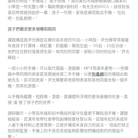
還有的時辰，手機成了“電子保姆”。湖北黃石市陽新縣黃顙口鎮某村
小學是一所完整小學，輻射周邊4個村莊，有先生約600人。該校校長
家訪時曾碰到如許一幕：孩子一吵鬧，家長從褲兜取出手機，“往玩
吧，別亂跑啊。”
孩子們需求更多領導和陪同
課題構成員尹光輝是在鄉村長年夜的90后。小時辰，尹光輝常常隨著
年夜孩子打彈珠、烤紅薯、釣龍蝦，樂而忘返。“00后、10后分歧，
他們往往對村落覺得生疏，有同村的同窗，卻缺少同村的玩伴。”尹光
輝說。
一部小小的手機，可以取代電腦、游戲機、MP4等諸多產物。一些鄉
鎮中學四周的商家甚至開端收買二手手機，以更
包養網
低的價錢出租
給先生。前次回老家，尹光輝驚奇地發明表弟和其他同窗合租一個手
機，用來玩游戲。
以手機為載體，短錄像、游戲、直播間所浮現的更為復雜的社會，直
接“涌”進了孩子們的世界。
調研顯示，小學高年級和初中階段的留守兒童更不難陷溺手機。課題
組組長、武漢年夜學社會學院副傳授夏柱智以為，這個年紀的未成年
人處于身材和心思發育期，正逐步構成本身自力的設法，“但由於缺乏
陪同和監管，手機上的不良信息很能夠影響他們構成對的的價值不
雅。”