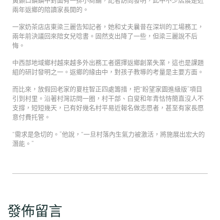
兩年返鄉的陪讀家長開的。
一家奶茶店店東梁三麗告知記者，她和丈夫曩昔在深圳的工場務工，
兩年前決議回來陪女兒唸書。固然支出降了一些，但梁三麗說不后
悔。
中西部地域鄉村越來越多外出務工者選擇返鄉創業失業，這也是課題
組的研討發明之一。返鄉的緣由中，對孩子教導的考量是主要方面。
而比來，放假回老家的夏柱智正四處籌措，把“盼望家園進級版”項目
引到村里。沿著村灣訪問一圈，村干部、白叟和年青怙恃簡直沒人不
支撐，短短幾天，已有好幾名村平易近報名做志愿者，甚至有家長愿
意付費托管。
“需求是急切的。”他說，“一旦村落內生氣力被激活，將施展出宏大的
潛能。”
發佈留言