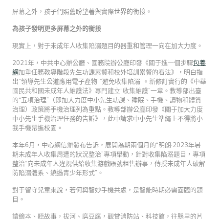
屏幕之外，孩子們照舊盼望著與實際世界的銜接。
為孩子發明更多屏幕之外的銜接
現實上，對于未成年人收集陷溺題目的器重和管理一向在加大力度。
2021年，中共中心辦公廳、國務院辦公廳印發《關于進一個步驟
包養
網
加重任務教導階段先生功課累贅和校外培訓累贅的看法》，明白指
出“領導先生公道應用電子產物”“避免收集陷溺”。新修訂實行的《中華
國民共和國未成年人維護法》專門建立“收集維護”一章。教導部出臺
的“五項治理”（即加大力度中小先生功課、睡眠、手機、讀物和體質
治理）政策將手機治理列為重點。教導部辦公廳印發《關于加大力度
中小先生手機治理任務的告訴》，此中請求中小先生準繩上不得將小
我手機帶進校園。
本年6月，中心網信辦發布告訴，展開為期兩個月的“明朗·2023年暑
期未成年人收集周遭的狀況整治”專項舉動，針對收集陷溺題目，專項
整治“向未成年人違規供給收集游戲賬號租售辦事，傳授未成年人破解
防陷溺體系、繞過青少年形式”。
對于留守兒童來說，若何與智妙手機共處，是智能時期必需面臨的題
目。
讀繪本、聽故事，拔河、磨豆腐，觀賞消防站、科技館，往縣里的片