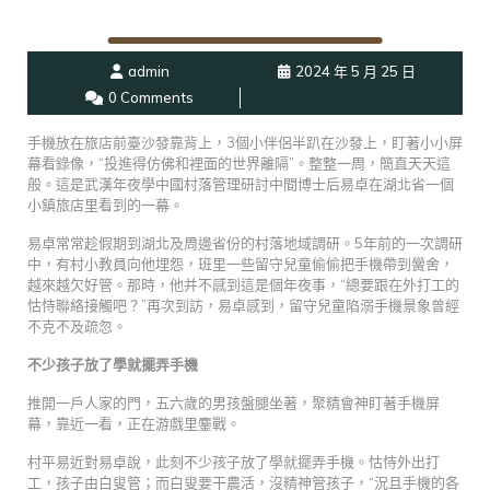
admin
2024 年 5 月 25 日
0 Comments
手機放在旅店前臺沙發靠背上，3個小伴侶半趴在沙發上，盯著小小屏
幕看錄像，“投進得仿佛和裡面的世界離隔”。整整一周，簡直天天這
般。這是武漢年夜學中國村落管理研討中間博士后易卓在湖北省一個
小鎮旅店里看到的一幕。
易卓常常趁假期到湖北及周邊省份的村落地域調研。5年前的一次調研
中，有村小教員向他埋怨，班里一些留守兒童偷偷把手機帶到黌舍，
越來越欠好管。那時，他并不感到這是個年夜事，“總要跟在外打工的
怙恃聯絡接觸吧？”再次到訪，易卓感到，留守兒童陷溺手機景象曾經
不克不及疏忽。
不少孩子放了學就擺弄手機
推開一戶人家的門，五六歲的男孩盤腿坐著，聚精會神盯著手機屏
幕，靠近一看，正在游戲里鏖戰。
村平易近對易卓說，此刻不少孩子放了學就擺弄手機。怙恃外出打
工，孩子由白叟管；而白叟要干農活，沒精神管孩子，“況且手機的各