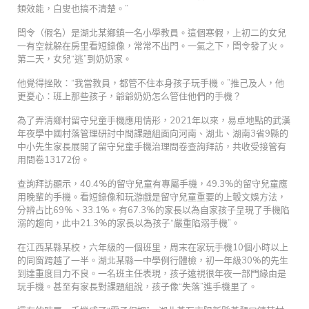
類效能，白叟也搞不清楚。”
閆令（假名）是湖北某鄉鎮一名小學教員。這個寒假，上初二的女兒
一有空就躲在房里看短錄像，常常不出門。一氣之下，閆令發了火。
第二天，女兒“逃”到奶奶家。
他覺得挫敗：“我當教員，都管不住本身孩子玩手機。”推己及人，他
更憂心：班上那些孩子，爺爺奶奶怎么管住他們的手機？
為了弄清鄉村留守兒童手機應用情形，2021年以來，易卓地點的武漢
年夜學中國村落管理研討中間課題組面向河南、湖北、湖南3省9縣的
中小先生家長展開了留守兒童手機治理問卷查詢拜訪，共收受接管有
用問卷13172份。
查詢拜訪顯示，40.4%的留守兒童有專屬手機，49.3%的留守兒童應
用晚輩的手機。看短錄像和玩游戲是留守兒童重要的上彀文娛方法，
分辨占比69%、33.1%。有67.3%的家長以為自家孩子呈現了手機陷
溺的趨向，此中21.3%的家長以為孩子“嚴重陷溺手機”。
在江西某縣某校，六年級的一個班里，周末在家玩手機10個小時以上
的同窗跨越了一半。湖北某縣一中學例行體檢，初一年級30%的先生
到達重度目力不良。一名班主任表現，孩子遠視很年夜一部門緣由是
玩手機。甚至有家長對課題組說，孩子像“失落”進手機里了。