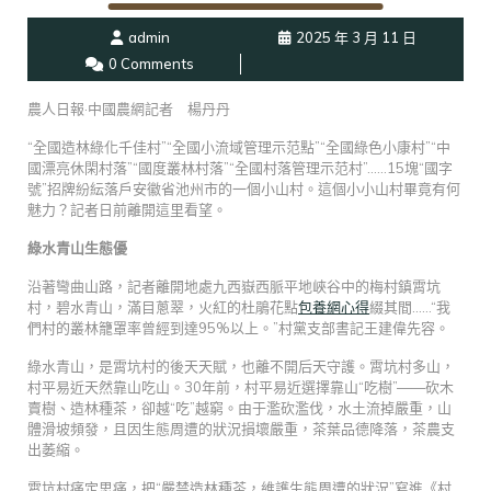
admin
2025 年 3 月 11 日
0 Comments
農人日報·中國農網記者 楊丹丹
“全國造林綠化千佳村”“全國小流域管理示范點”“全國綠色小康村”“中
國漂亮休閑村落”“國度叢林村落”“全國村落管理示范村”……15塊“國字
號”招牌紛紜落戶安徽省池州市的一個小山村。這個小小山村畢竟有何
魅力？記者日前離開這里看望。
綠水青山生態優
沿著彎曲山路，記者離開地處九西嶽西脈平地峽谷中的梅村鎮霄坑
村，碧水青山，滿目蔥翠，火紅的杜鵑花點
包養網心得
綴其間……“我
們村的叢林籠罩率曾經到達95%以上。”村黨支部書記王建偉先容。
綠水青山，是霄坑村的後天天賦，也離不開后天守護。霄坑村多山，
村平易近天然靠山吃山。30年前，村平易近選擇靠山“吃樹”——砍木
賣樹、造林種茶，卻越“吃”越窮。由于濫砍濫伐，水土流掉嚴重，山
體滑坡頻發，且因生態周遭的狀況損壞嚴重，茶葉品德降落，茶農支
出萎縮。
霄坑村痛定思痛，把“嚴禁造林種茶，維護生態周遭的狀況”寫進《村