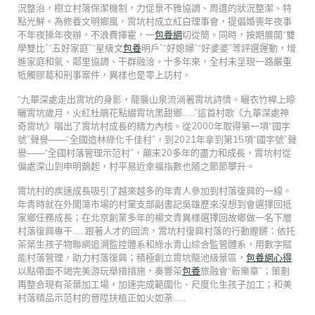
況整治，樹立村落保潔機制，力促景不雅協調、周遭的狀況整潔、特
點光鮮。為修養文明鄉風，霄坑村成立紅白理事會，提倡婚喪年夜事
不年夜操年夜辦，不浪費揮霍，一
包養網
切從簡。同時，按期展開“雙
學雙比”“五好家庭”“星級文
包養
明戶”“好媳婦”“好婆婆”等評選運動，增
進家庭和氣、鄰里協調、干群融洽。十多年來，全村未呈現一路嚴重
牴觸膠葛和刑事案件，異樣也是零上訪村。
“九華深處走出霄坑的身影，龍襲山泉流淌著霄坑詩情。曬衣竹桿上晾
曬霄坑歲月，火紅杜鵑花點綴霄坑黑甜鄉……”這首村歌《九華深處神
奇霄坑》唱出了霄坑村成長的精力內核。從2000年取得第一項“國字
號”聲譽——“全國造林綠化千佳村”，到2021年拿到第15項“國字號”聲
譽——“全國村落管理示范村”，顛末20多年的盡力和成長，霄坑村從
偏處深山到申明鵲起，村平易近幸福指數也隨之節節攀升。
霄坑村的疾速成長吸引了越來越多的年青人參加到村落復興的一線。
年青時就在外闖蕩市場的村黨支部副書記吳雄歷來沒想到會選擇回抵
家鄉任務成長；在北京創業多年的楊文青異樣選擇回故鄉做一名下層
村落復興專干……跟著人才的回流，霄坑村復興村落的行動鏗鏘：依托
茶葉生孩子物聯網追溯監控體系和綠水青山綜合監管體系，用數字賦
能村落管理，助力村落復興；積極創立霄坑龍池級景區，
包養網心得
以點帶面不竭完美游玩舉措措施，奏響茶
包養
旅融會“新樂章”；策劃
再整合現有茶葉加工場，加速完成範圍化、尺度化生孩子加工；和美
村落精品示范村的晉陞扶植正如火如荼……