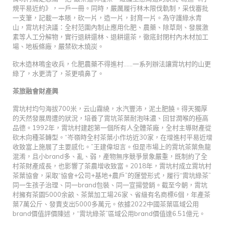
規平易近約》，一戶一冊。同時，嚴厲履行林木限伐軌制，采伐審批
一支筆，記載一本賬，砍一片，造一片，封育一片。為守護綠水青
山，霄坑村決議：全村范圍內制止應用化肥、農藥、除草劑、發展激
素等人工分解物，實行退耕還林、退耕還茶，徹底封閉村內木材加工
場、地板條廠，嚴禁砍木燒炭。
砍木造林鳴金收兵，化肥農藥不得進村……一系列辦法讓霄坑村的山更
綠了，水更清了，茶更噴鼻了。
茶旅融會財產興
霄坑村均勻海拔700米，云山霧繞，水汽豐沛，泥土肥饒。得天獨厚
的天然發展周遭的狀況，培養了霄坑茶葉耐泡味濃、回甘潤喉的極高
品德。1992年，霄坑村建起第一個所有人全體茶廠，全村主導財產從
砍木向種茶轉型。“岑嶺時全村茶葉小作坊近30家，在增進村平易近增
收致富上施展了主要感化。”王建偉坦言。但是市場上的霄坑茶葉魚龍
混淆，且小brand多、亂、弱，產物無序競爭景象嚴重，既制約了全
村茶財產成長，也影響了茶農增收致富。2018年，霄坑村成立霄坑村
茶葉協會，采取“協會+公司+基地+農戶”的運營形式，履行“霄坑綠茶”
同一生孩子治理、同一brand包裝、同一宣揚營銷。截至今朝，霄坑
村擁有茶園5000余畝、茶葉加工場26家、省級有名商標6個，年產茶
葉7萬公斤、發賣支出5000多萬元。依據2022中國茶葉區域公用
brand價值評價陳述，“霄坑綠茶”區域公用brand價值達6.51億元。