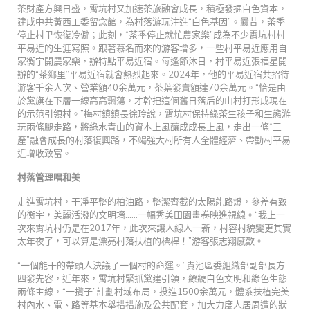
茶財產方興日盛，霄坑村又加速茶旅融會成長，積極發掘白色資本，
建成中共黃西工委留念館，為村落游玩注進“白色基因”。曩昔，茶季
停止村里恢復冷僻；此刻，“茶季停止就忙農家樂”成為不少霄坑村村
平易近的生涯寫照。跟著慕名而來的游客增多，一些村平易近應用自
家衡宇開農家樂，辦特點平易近宿。每逢節沐日，村平易近張福星開
辦的“茶鄉里”平易近宿就會熱烈起來。2024年，他的平易近宿共招待
游客千余人次、營業額40余萬元，茶葉發賣額達70余萬元。“恰是由
於黨旗在下層一線高高飄蕩，才幹把這個舊日落后的山村打形成現在
的示范引領村。”梅村鎮鎮長徐玲說，霄坑村保持綠茶生孩子和生態游
玩兩條腿走路，將綠水青山的資本上風釀成成長上風，走出一條“三
產”融會成長的村落復興路，不竭強大村所有人全體經濟、帶動村平易
近增收致富。
村落管理唱和美
走進霄坑村，干凈平整的柏油路，整潔齊截的太陽能路燈，參差有致
的衡宇，美麗活潑的文明墻……一幅秀美田園畫卷映進視線。“我上一
次來霄坑村仍是在2017年，此次來讓人線人一新，村容村貌變更其實
太年夜了，可以算是漂亮村落扶植的標桿！”游客張志翔感歎。
“一個能干的帶頭人決議了一個村的命運。”貴池區委組織部副部長方
四發先容，近年來，霄坑村緊抓黨建引領，繚繞白色文明和綠色生態
兩條主線，“一攬子”計劃村域布局，投進1500余萬元，體系扶植完美
村內水、電、路等基本舉措措施及公共配套，加大力度人居周遭的狀