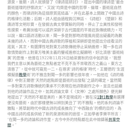
源泉，後期，詩人就頒發了《律詩底研討》，提出中國的律詩是“最合
藝術道理的抒懷詩文”，又說“均齊是中國的哲學、倫理、藝術底自然
的顏色，而律詩則為這個原質底結晶”，并在此基本上開啟了中國古詩
的格律化活動；后期，詩人經由過程鉤沉神話、《詩經》《楚辭》和
唐詩等文明珍寶，在發掘古典文學寶躲的同時，停止了立異性和發明
性摸索，希冀扶植可以或許深耕于古代國度的平易近族傳統精力。可
以說，繼口語詩活動以來，聞一多是對那時詩壇風尚提出疑義的為數
未幾的詩人，而對中國古典詩歌的厚植和深耕即是他提出分歧看法的
底氣。其次，有選擇性地對東方詩歌傳統停止采納進修。聞一多在詩
歌情勢創作上對東方唯美主義的鑒戒進修比擬顯明，好比濟慈“藝術純
美”的思惟，他曾在1922年11月26日給梁實秋的信中如許說，“我想
我們主意以美為藝術之焦點者定不克不及不崇敬西方之義山，東方之
濟慈了”，從中就可窺見一二。在尋求“詩的格律”時代，王爾德的“生涯
模擬藝
教學
術”的不雅念對聞一多的影響也很年夜，一如他在《詩的格
律》中對王爾德“天然的起點即是藝術的出發點”之語的確定。當然聞
一多對東方詩歌傳統的秉承不只表現在他詩歌創作之中，並且也延續
到他的詩論作品之中，如其詩論文章《〈女神〉之處所顏色》便光鮮
地提出了“天然的不都是美的，美不是現成的。實在沒
1對1教學
有選擇
便沒有藝術，由於那樣便無以辨別美丑了”的不雅點。他的系列詩論不
雅點，將草創時代中國古詩的成長推向了“中西融合”的標的目的，為
中國古詩的成長供給了新的泉源和新的途徑。正如學者李樂平所言：
“在聞一多的詩論和詩作里，古今中外的特點都在此中熔鑄著
共享空
間
。”