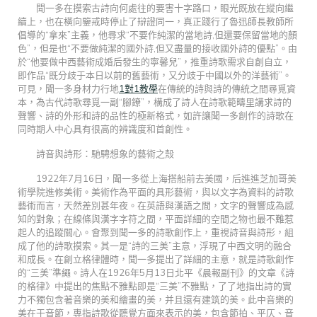
聞一多在摸索古詩向何處往的要害十字路口，眼光既放在縱向繼
續上，也在橫向鑒戒時停止了辯證同一，真正踐行了魯迅師長教師所
倡導的“拿來”主義，他尋求“不要作純潔的當地詩,但還要保留當地的顏
色”，但是也“不要做純潔的國外詩,但又盡量的接收國外詩的優點”。由
於“他要做中西藝術成婚后發生的寧馨兒”，推重詩歌需求自創自立，
即作品“既分歧于本日以前的舊藝術，又分歧于中國以外的洋藝術”。
可見，聞一多身材力行地
1對1教學
在傳統的詩與詩的傳統之間尋覓資
本，為古代詩歌尋覓一副“腳鐐”，構成了詩人在詩歌範疇里講求詩的
聲響、詩的外形和詩的品性的極新格式，如許讓聞一多創作的詩歌在
同時期人中心具有很高的辨識度和首創性。
詩音與詩形：馳騁想象的藝術之殼
1922年7月16日，聞一多從上海搭船前去美國，后進進芝加哥美
術學院進修美術。美術作為平面的具形藝術，與以文字為資料的詩歌
藝術而言，天然差別甚年夜。在英語與漢語之間，文字的聲響成為感
知的對象；在線條與漢字字符之間，平面詳細的空間之物也最不難惹
起人的追蹤關心。會聚到聞一多的詩歌創作上，重視詩音與詩形，組
成了他的詩歌摸索。其一是“詩的三美”主意，浮現了中西文明的融合
和成長。在創立格律體時，聞一多提出了詳細的主意，就是詩歌創作
的“三美”準繩。詩人在1926年5月13日北平《晨報副刊》的文章《詩
的格律》中提出的焦點不雅點即是“三美”不雅點，了了地指出詩的實
力不獨包含著音樂的美和繪畫的美，并且還有建筑的美。此中音樂的
美在于音節，專指詩歌從聽覺方面來表示的美，包含節拍、平仄、音