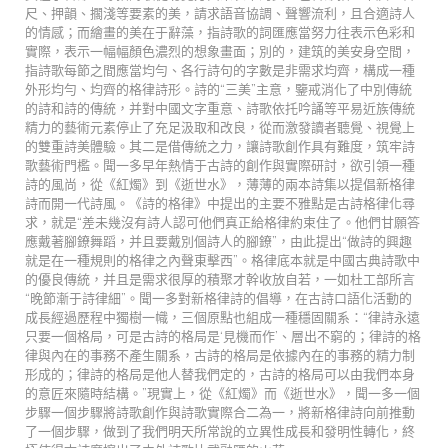
尺、押韻、擱淺等要素的美，請求語音協調、聲響流利，且合適詩人
的情感；而繪畫的美在于辭藻，指詩歌的詞匯應當努力往表示色彩和
實際，表示一幅幅顏色濃烈的想象畫面；別的，建筑的美安身空間，
指詩歌每節之間應當均勻、各行詩句的字數是非需求均齊，構成一種
外形均勻、均齊的格律詩形。詩的“三美”主意，鑒戒消化了中別傳統
的詩和詩的傳統，并對中國文字重意、詩歌依托吟誦等平易近族傳統
精力的藝術元素停止了充足汲取和改良，從而激發讀者聽覺、視覺上
的雙重詩美體驗。其二是借傳統之力，讓詩歌創作具有難度，筑牢詩
歌藝術門檻。聞一多早年熱情于古詩的創作與實際研討，欲引領一種
詩的風尚，從《紅燭》到《逝世水》，薄薄的兩本詩集以提倡新格律
詩而開一代詩風。《詩的格律》中提出的主要不雅點是古詩格律化尋
求，就是“差未幾沒有詩人認可他們真正給格律約束住了。他們甘願答
應戴著腳鐐舞蹈，并且要戴別個詩人的腳鐐”，由此提出“做詩的興趣
就是在一種規則的格律之內聲東擊西”。格律底本就是中國古典詩歌中
的優良傳統，并且是需求很厚的積聚才幹收放自若，一如杜工部所言
“晚節漸于詩律細”。聞一多對新格律詩的倡導，在古詩口語化活動的
成長經過歷程中獨樹一幟，三個原點也組成一種穩固關系：“律詩永遠
只要一個格局，可是古詩的格局是‘見機而作’、層出不窮的；律詩的格
律與內在的事務不產生關系，古詩的格局是依據內在的事務的精力制
形成的；律詩的格局是他人替我們定的，古詩的格局可以由我們本身
的意匠來隨時結構。”現實上，從《紅燭》而《逝世水》，聞一多一個
步驟一個步驟將詩歌創作與詩歌實際合二為一，將新格律詩向前推動
了一個步驟，做到了我們明天所常說的立異性成長和發明性轉化，終