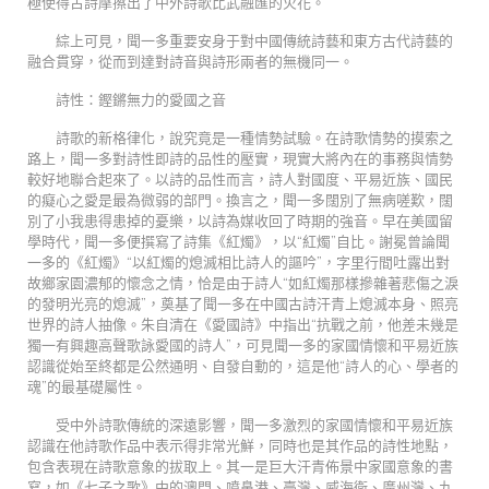
極使得古詩摩擦出了中外詩歌比武融匯的火花。
綜上可見，聞一多重要安身于對中國傳統詩藝和東方古代詩藝的
融合貫穿，從而到達對詩音與詩形兩者的無機同一。
詩性：鏗鏘無力的愛國之音
詩歌的新格律化，說究竟是一種情勢試驗。在詩歌情勢的摸索之
路上，聞一多對詩性即詩的品性的壓實，現實大將內在的事務與情勢
較好地聯合起來了。以詩的品性而言，詩人對國度、平易近族、國民
的癡心之愛是最為微弱的部門。換言之，聞一多闊別了無病嗟歎，闊
別了小我患得患掉的憂樂，以詩為媒收回了時期的強音。早在美國留
學時代，聞一多便撰寫了詩集《紅燭》，以“紅燭”自比。謝冕曾論聞
一多的《紅燭》“以紅燭的熄滅相比詩人的謳吟”，字里行間吐露出對
故鄉家園濃郁的懷念之情，恰是由于詩人“如紅燭那樣摻雜著悲傷之淚
的發明光亮的熄滅”，奠基了聞一多在中國古詩汗青上熄滅本身、照亮
世界的詩人抽像。朱自清在《愛國詩》中指出“抗戰之前，他差未幾是
獨一有興趣高聲歌詠愛國的詩人”，可見聞一多的家國情懷和平易近族
認識從始至終都是公然通明、自發自動的，這是他“詩人的心、學者的
魂”的最基礎屬性。
受中外詩歌傳統的深遠影響，聞一多激烈的家國情懷和平易近族
認識在他詩歌作品中表示得非常光鮮，同時也是其作品的詩性地點，
包含表現在詩歌意象的拔取上。其一是巨大汗青佈景中家國意象的書
寫，如《七子之歌》中的澳門、噴鼻港、臺灣、威海衛、廣州灣、九