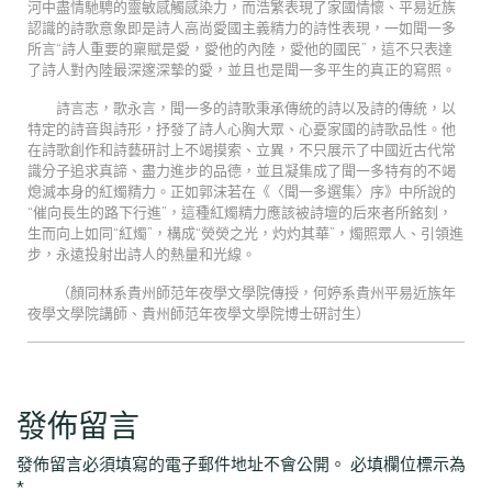
河中盡情馳騁的靈敏感觸感染力，而浩繁表現了家國情懷、平易近族
認識的詩歌意象即是詩人高尚愛國主義精力的詩性表現，一如聞一多
所言“詩人重要的稟賦是愛，愛他的內陸，愛他的國民”，這不只表達
了詩人對內陸最深邃深摯的愛，並且也是聞一多平生的真正的寫照。
詩言志，歌永言，聞一多的詩歌秉承傳統的詩以及詩的傳統，以
特定的詩音與詩形，抒發了詩人心胸大眾、心憂家國的詩歌品性。他
在詩歌創作和詩藝研討上不竭摸索、立異，不只展示了中國近古代常
識分子追求真諦、盡力進步的品德，並且凝集成了聞一多特有的不竭
熄滅本身的紅燭精力。正如郭沫若在《〈聞一多選集〉序》中所說的
“催向長生的路下行進”，這種紅燭精力應該被詩壇的后來者所銘刻，
生而向上如同“紅燭”，構成“熒熒之光，灼灼其華”，燭照眾人、引領進
步，永遠投射出詩人的熱量和光線。
（顏同林系貴州師范年夜學文學院傳授，何婷系貴州平易近族年
夜學文學院講師、貴州師范年夜學文學院博士研討生）
發佈留言
發佈留言必須填寫的電子郵件地址不會公開。
必填欄位標示為
*