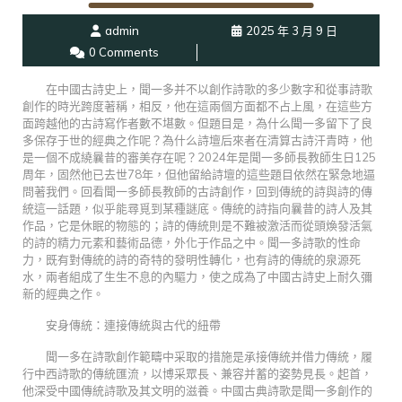
admin
2025 年 3 月 9 日
0 Comments
在中國古詩史上，聞一多并不以創作詩歌的多少數字和從事詩歌
創作的時光跨度著稱，相反，他在這兩個方面都不占上風，在這些方
面跨越他的古詩寫作者數不堪數。但題目是，為什么聞一多留下了良
多保存于世的經典之作呢？為什么詩壇后來者在清算古詩汗青時，他
是一個不成繞曩昔的審美存在呢？2024年是聞一多師長教師生日125
周年，固然他已去世78年，但他留給詩壇的這些題目依然在緊急地逼
問著我們。回看聞一多師長教師的古詩創作，回到傳統的詩與詩的傳
統這一話題，似乎能尋覓到某種謎底。傳統的詩指向曩昔的詩人及其
作品，它是休眠的物態的；詩的傳統則是不難被激活而從頭煥發活氣
的詩的精力元素和藝術品德，外化于作品之中。聞一多詩歌的性命
力，既有對傳統的詩的奇特的發明性轉化，也有詩的傳統的泉源死
水，兩者組成了生生不息的內驅力，使之成為了中國古詩史上耐久彌
新的經典之作。
安身傳統：連接傳統與古代的紐帶
聞一多在詩歌創作範疇中采取的措施是承接傳統并借力傳統，履
行中西詩歌的傳統匯流，以博采眾長、兼容并蓄的姿勢見長。起首，
他深受中國傳統詩歌及其文明的滋養。中國古典詩歌是聞一多創作的