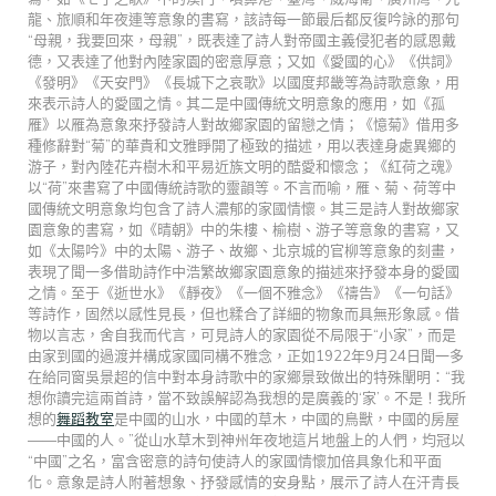
龍、旅順和年夜連等意象的書寫，該詩每一節最后都反復吟詠的那句
“母親，我要回來，母親”，既表達了詩人對帝國主義侵犯者的感恩戴
德，又表達了他對內陸家園的密意厚意；又如《愛國的心》《供詞》
《發明》《天安門》《長城下之哀歌》以國度邦畿等為詩歌意象，用
來表示詩人的愛國之情。其二是中國傳統文明意象的應用，如《孤
雁》以雁為意象來抒發詩人對故鄉家園的留戀之情；《憶菊》借用多
種修辭對“菊”的華貴和文雅睜開了極致的描述，用以表達身處異鄉的
游子，對內陸花卉樹木和平易近族文明的酷愛和懷念；《紅荷之魂》
以“荷”來書寫了中國傳統詩歌的靈韻等。不言而喻，雁、菊、荷等中
國傳統文明意象均包含了詩人濃郁的家國情懷。其三是詩人對故鄉家
園意象的書寫，如《晴朝》中的朱樓、榆樹、游子等意象的書寫，又
如《太陽吟》中的太陽、游子、故鄉、北京城的官柳等意象的刻畫，
表現了聞一多借助詩作中浩繁故鄉家園意象的描述來抒發本身的愛國
之情。至于《逝世水》《靜夜》《一個不雅念》《禱告》《一句話》
等詩作，固然以感性見長，但也糅合了詳細的物象而具無形象感。借
物以言志，舍自我而代言，可見詩人的家園從不局限于“小家”，而是
由家到國的過渡并構成家國同構不雅念，正如1922年9月24日聞一多
在給同窗吳景超的信中對本身詩歌中的家鄉景致做出的特殊闡明：“我
想你讀完這兩首詩，當不致誤解認為我想的是廣義的‘家’。不是！我所
想的
舞蹈教室
是中國的山水，中國的草木，中國的鳥獸，中國的房屋
——中國的人。”從山水草木到神州年夜地這片地盤上的人們，均冠以
“中國”之名，富含密意的詩句使詩人的家國情懷加倍具象化和平面
化。意象是詩人附著想象、抒發感情的安身點，展示了詩人在汗青長