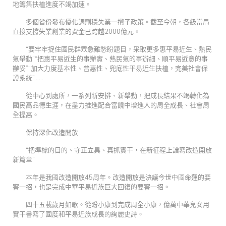
地籌集扶植進度不竭加速。
多個省份發布優化調劑穩失業一攬子政策。截至今朝，各級當局
直接支撐失業創業的資金已跨越2000億元。
“要牢牢捉住國民群眾急難愁盼題目，采取更多惠平易近生、熱民
氣舉動”“把惠平易近生的事辦實、熱民氣的事辦細、順平易近意的事
辦妥”“加大力度基本性、普惠性、兜底性平易近生扶植，完美社會保
證系統”……
從中心到處所，一系列新安排、新舉動，把成長結果不竭轉化為
國民高品德生涯，在盡力推進配合富饒中增進人的周全成長、社會周
全提高。
保持深化改造開放
“把準標的目的、守正立異、真抓實干，在新征程上譜寫改造開放
新篇章”
本年是我國改造開放45周年。改造開放是決議今世中國命運的要
害一招，也是完成中華平易近族巨大回復的要害一招。
四十五載歲月如歌。從盼小康到完成周全小康，億萬中華兒女用
實干書寫了國度和平易近族成長的絢麗史詩。