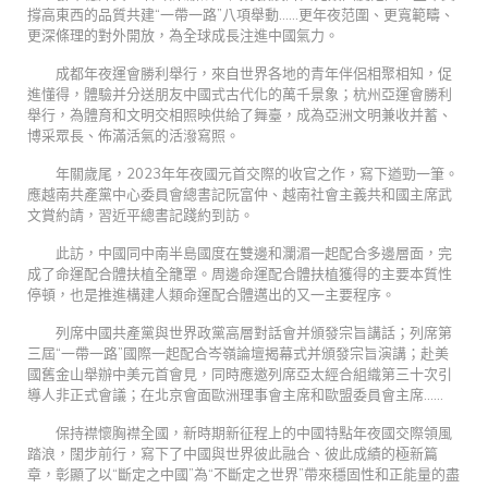
撐高東西的品質共建“一帶一路”八項舉動……更年夜范圍、更寬範疇、
更深條理的對外開放，為全球成長注進中國氣力。
成都年夜運會勝利舉行，來自世界各地的青年伴侶相聚相知，促
進懂得，體驗并分送朋友中國式古代化的萬千景象；杭州亞運會勝利
舉行，為體育和文明交相照映供給了舞臺，成為亞洲文明兼收并蓄、
博采眾長、佈滿活氣的活潑寫照。
年關歲尾，2023年年夜國元首交際的收官之作，寫下遒勁一筆。
應越南共產黨中心委員會總書記阮富仲、越南社會主義共和國主席武
文賞約請，習近平總書記踐約到訪。
此訪，中國同中南半島國度在雙邊和瀾湄一起配合多邊層面，完
成了命運配合體扶植全籠罩。周邊命運配合體扶植獲得的主要本質性
停頓，也是推進構建人類命運配合體邁出的又一主要程序。
列席中國共產黨與世界政黨高層對話會并頒發宗旨講話；列席第
三屆“一帶一路”國際一起配合岑嶺論壇揭幕式并頒發宗旨演講；赴美
國舊金山舉辦中美元首會見，同時應邀列席亞太經合組織第三十次引
導人非正式會議；在北京會面歐洲理事會主席和歐盟委員會主席……
保持襟懷胸襟全國，新時期新征程上的中國特點年夜國交際領風
踏浪，闊步前行，寫下了中國與世界彼此融合、彼此成績的極新篇
章，彰顯了以“斷定之中國”為“不斷定之世界”帶來穩固性和正能量的盡