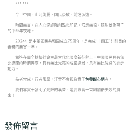
*** ***
今世中國，山河絢麗，國民豪放，前途弘遠。
時間無言，在人心深處雕刻難忘印記。幻想無垠，照射景象萬千
的中華年夜地。
2024年是中華國民共和國成立75周年，是完成“十四五”計劃目的
義務的要害一年。
奮進在周全扶植社會主義古代化國度新征程上，中國國民具有無
比遼闊的時期舞臺，具有無比光亮的成長遠景，具有無比強盛的進步
動力。
為者常成，行者常至，汗青不會孤負實干
包養甜心網
者。
我們靠實干發明了光輝的曩昔，還要靠實干首創加倍美妙的將
來！
發佈留言