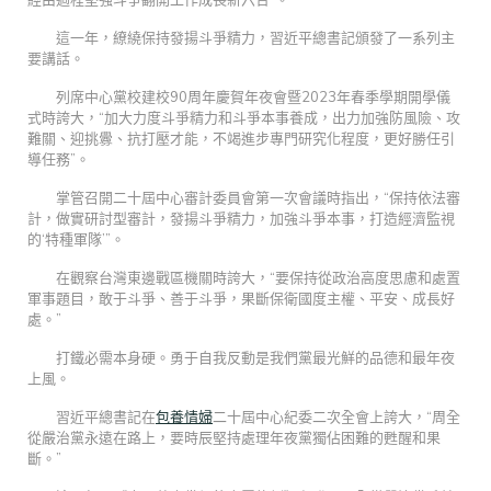
這一年，繚繞保持發揚斗爭精力，習近平總書記頒發了一系列主
要講話。
列席中心黨校建校90周年慶賀年夜會暨2023年春季學期開學儀
式時誇大，“加大力度斗爭精力和斗爭本事養成，出力加強防風險、攻
難關、迎挑釁、抗打壓才能，不竭進步專門研究化程度，更好勝任引
導任務”。
掌管召開二十屆中心審計委員會第一次會議時指出，“保持依法審
計，做實研討型審計，發揚斗爭精力，加強斗爭本事，打造經濟監視
的‘特種軍隊’”。
在觀察台灣東邊戰區機關時誇大，“要保持從政治高度思慮和處置
軍事題目，敢于斗爭、善于斗爭，果斷保衛國度主權、平安、成長好
處。”
打鐵必需本身硬。勇于自我反動是我們黨最光鮮的品德和最年夜
上風。
習近平總書記在
包養情婦
二十屆中心紀委二次全會上誇大，“周全
從嚴治黨永遠在路上，要時辰堅持處理年夜黨獨佔困難的甦醒和果
斷。”