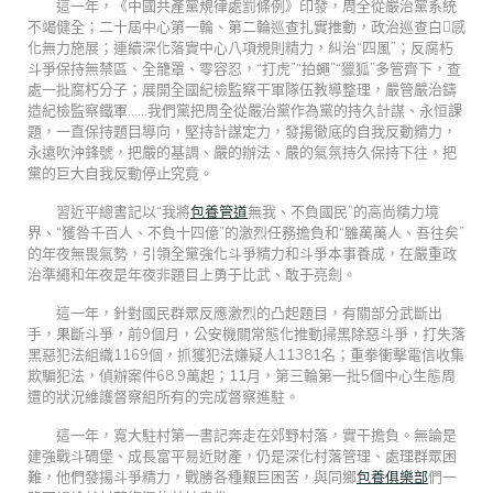
這一年，《中國共產黨規律處罰條例》印發，周全從嚴治黨系統
不竭健全；二十屆中心第一輪、第二輪巡查扎實推動，政治巡查白感
化無力施展；連續深化落實中心八項規則精力，糾治“四風”；反腐朽
斗爭保持無禁區、全籠罩、零容忍，“打虎”“拍蠅”“獵狐”多管齊下，查
處一批腐朽分子；展開全國紀檢監察干軍隊伍教導整理，嚴管嚴治鑄
造紀檢監察鐵軍……我們黨把周全從嚴治黨作為黨的持久計謀、永恒課
題，一直保持題目導向，堅持計謀定力，發揚徹底的自我反動精力，
永遠吹沖鋒號，把嚴的基調、嚴的辦法、嚴的氣氛持久保持下往，把
黨的巨大自我反動停止究竟。
習近平總書記以“我將
包養管道
無我、不負國民”的高尚精力境
界、“獲咎千百人、不負十四億”的激烈任務擔負和“雖萬萬人、吾往矣”
的年夜無畏氣勢，引領全黨強化斗爭精力和斗爭本事養成，在嚴重政
治準繩和年夜是年夜非題目上勇于比武、敢于亮劍。
這一年，針對國民群眾反應激烈的凸起題目，有關部分武斷出
手，果斷斗爭，前9個月，公安機關常態化推動掃黑除惡斗爭，打失落
黑惡犯法組織1169個，抓獲犯法嫌疑人11381名；重拳衝擊電信收集
欺騙犯法，偵辦案件68.9萬起；11月，第三輪第一批5個中心生態周
遭的狀況維護督察組所有的完成督察進駐。
這一年，寬大駐村第一書記奔走在郊野村落，實干擔負。無論是
建強戰斗碉堡、成長富平易近財產，仍是深化村落管理、處理群眾困
難，他們發揚斗爭精力，戰勝各種艱巨困苦，與同鄉
包養俱樂部
們一