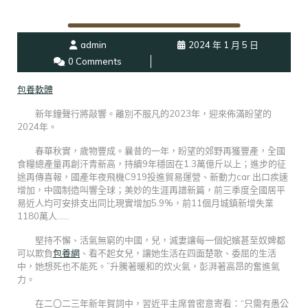
admin
2024 年 1 月 5 日
0 Comments
包養軟體
新年鐘聲行將敲響。離別不服凡的2023年，迎來佈滿盼望的
2024年。
春華秋實，歲物豐成。曩昔的一年，盼望的郊野再獲豐產，全國
食糧總產量再創汗青新高，持續9年穩固在1.3萬億斤以上；進步的征
途再傳喜報，國產年夜飛機C919投進貿易運營、新動力car 出口疾速
增加，中國制造叫響全球；美妙的生涯再譜新篇，前三季度全國居平
易近人均可安排支出同比現實增加5.9%，前11個月城鎮新增失業
1180萬人……
堅持不懈、活氣無窮的中國，兒，滅妻讓每一個妃嬪甚至奴婢都
可以欺負
包養網
、看不起女兒，讓她生活在四面楚歌、委屈的生活
中，她想死也不能死。”升騰著暖和的炊火氣，彭湃著高昂的奮進氣
力。
在二〇二三年新年賀詞中，習近平主席曾密意寄看：“只需有愚公