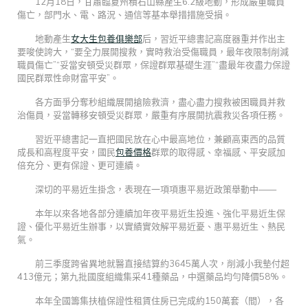
12月18日，甘肅臨夏州積石山縣產生6.2級地動，形成嚴重職員
傷亡，部門水、電、路況、通信等基本舉措措施受損。
地動產生
女大生包養俱樂部
后，習近平總書記高度器重并作出主
要唆使誇大，“要全力展開搜救，實時救治受傷職員，最年夜限制削減
職員傷亡”“妥當安頓受災群眾，保證群眾基礎生涯”“盡最年夜盡力保證
國民群眾性命財富平安”。
各方面爭分奪秒組織展開搶險救濟，盡心盡力搜救被困職員并救
治傷員，妥當轉移安頓受災群眾，嚴重有序展開抗震救災各項任務。
習近平總書記一直把國民放在心中最高地位，兼顧高東西的品質
成長和高程度平安，國民
包養價格
群眾的取得感、幸福感、平安感加
倍充分、更有保證、更可連續。
深切的平易近生掛念，表現在一項項惠平易近政策舉動中——
本年以來各地各部分連續加年夜平易近生投進、強化平易近生保
證、優化平易近生辦事，以實績實效解平易近憂、惠平易近生、熱民
氣。
前三季度跨省異地就醫直接結算約3645萬人次，削減小我墊付超
413億元；第九批國度組織集采41種藥品，中選藥品均勻降價58%。
本年全國籌集扶植保證性租賃住房已完成約150萬套（間），各