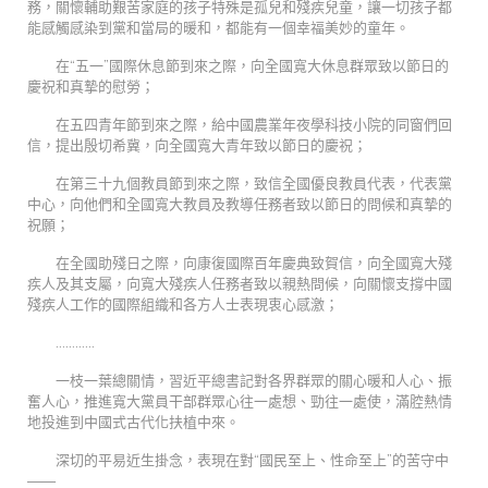
務，關懷輔助艱苦家庭的孩子特殊是孤兒和殘疾兒童，讓一切孩子都
能感觸感染到黨和當局的暖和，都能有一個幸福美妙的童年。
在“五一”國際休息節到來之際，向全國寬大休息群眾致以節日的
慶祝和真摯的慰勞；
在五四青年節到來之際，給中國農業年夜學科技小院的同窗們回
信，提出殷切希冀，向全國寬大青年致以節日的慶祝；
在第三十九個教員節到來之際，致信全國優良教員代表，代表黨
中心，向他們和全國寬大教員及教導任務者致以節日的問候和真摯的
祝願；
在全國助殘日之際，向康復國際百年慶典致賀信，向全國寬大殘
疾人及其支屬，向寬大殘疾人任務者致以親熱問候，向關懷支撐中國
殘疾人工作的國際組織和各方人士表現衷心感激；
…………
一枝一葉總關情，習近平總書記對各界群眾的關心暖和人心、振
奮人心，推進寬大黨員干部群眾心往一處想、勁往一處使，滿腔熱情
地投進到中國式古代化扶植中來。
深切的平易近生掛念，表現在對“國民至上、性命至上”的苦守中
——