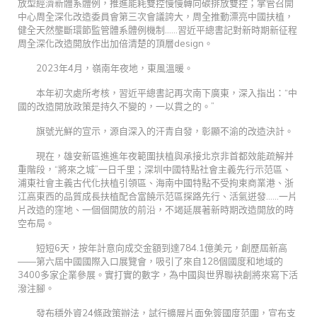
放型經濟新體系體例，推進能耗雙控慢慢轉向碳排放雙控；掌管召開
中心周全深化改造委員會第三次會議誇大，周全推動漂亮中國扶植，
健全天然壟斷環節監管體系體例機制……習近平總書記對新時期新征程
周全深化改造開放作出加倍清楚的頂層design。
2023年4月，嶺南年夜地，東風溫暖。
本年初次處所考核，習近平總書記再次南下廣東，深入指出：“中
國的改造開放政策是持久不變的，一以貫之的。”
旗號光鮮的宣示，源自深入的汗青自發，彰顯不渝的改造決計。
現在，雄安新區進進年夜範圍扶植與承接北京非首都效能疏解并
重階段，“將來之城”一日千里；深圳中國特點社會主義先行示范區、
浦東社會主義古代化扶植引領區、海南中國特點不受拘束商業港、浙
江高東西的品質成長扶植配合富饒示范區探路先行、活氣迸發……一片
片改造的窪地、一個個開放的前沿，不竭延展著新時期改造開放的時
空布局。
短短6天，按年計意向成交金額到達784.1億美元，創歷屆新高
——第六屆中國國際入口展覽會，吸引了來自128個國度和地域的
3400多家企業參展。實打實的數字，為中國與世界聯袂創將來寫下活
潑注腳。
發布穩外資24條政策辦法，試行擴展片面免簽國度范圍，宣布支