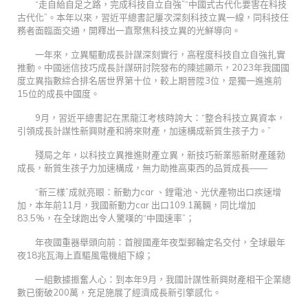
“走自給自足之路，完成科技自立自強”“中國式古代化要害在科技
古代化”。本年以來，習近平總書記屢次深刻科技立異一線，同科技任
務者面臨面交通，開釋出一直聚焦科技立異的光鮮導向。
一年來，立異驅動成長計謀深刻實行，高程度科技自立自強扎實
推動。中國迷信技巧成長計謀研討院發布的陳述顯示，2023年我國國
度立異指數綜合排名居世界第十位，較上期晉陞3位，是獨一進進前
15位的成長中國度。
9月，習近平總書記在黑龍江考核時誇大：“整合科技立異資本，
引領成長計謀性新興財產和將來財產，加速構成新質生孩子力。”
殘局之年，以科技立異推進財產立異，新技巧新業態新財產蓬勃
成長，新質生孩子力加速構成，無力助推高東西的品質成長——
“新三樣”成就亮眼：新動力car 、鋰電池、光伏產物出口疾速增
加，本年前11月，我國新動力car 出口109.1萬輛，同比增加
83.5%，在全球跑出令人驚嘆的“中國速率”；
年夜國重器舉頭向前：首艘國產年夜型郵輪定名交付，全球最年
夜18兆瓦海上直驅風電機組下線；
一組數據振奮人心：到本年9月，我國計謀性新興財產相干企業總
數已衝破200萬，充足施展了經濟成長新引擎感化。