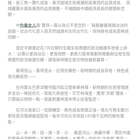
植、長三角一體化成長、黃河道域生態維護和高東西的品質成長……區
域嚴重計謀高東西的品質推動，不竭開辟中國經濟成長的遼闊新空
間。
中
包養女人
國“寶貝一直以為它不是空的。”裴毅皺著眉頭淡淡的
說道。式古代化是人與天然協調共生的古代化，保持綠色成長是殊途
同歸。
習近平總書記在7月召開的全國生態周遭的狀況維護年夜會上誇
大：“必需以更高站位、更寬視野、更鼎力度來策劃和推動新征程生態
周遭的狀況維護任務，譜寫新時期生態文明扶植新篇章。”
看得見山、看得見水、記得住鄉愁。新時期的成長答卷，綠色成
為光鮮底色——
在內蒙古巴彥淖爾市臨河區公營新華林場，新時期的生態管理逐
步走出一條迷信化、智能化新途徑。茫茫林海里，應用“天眼”體系，
只需指尖悄悄一點，就能對叢林資本停止巡查監控。
在河北張家口，低碳轉型、綠色成長勢頭正強。張北可再生動力
柔性直流電網建成投用，每年可向北京保送140億千瓦時的綠色電
能。
山、水、林、田、湖、草、沙……萬里河山，美麗中華，漂亮中國
的畫卷漸漸翻開。天更藍，地更綠，水更清，成長的“含綠量”更高，