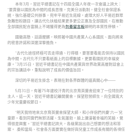
本年3月，習近平總書記在十四屆全國人年夜一次會議上誇大：
“要貫徹以國民為中間的成長思惟，完美分派軌制，健全社會保證系
統，強化基礎公共辦事，兜牢平易近生底線，處理大好人平易近群眾
急難愁盼題目，讓古代化扶植結果更多更公正惠及全部國民，在推動
全部國民配合富饒上不竭獲得更為
包養留言板
顯明的本質性停頓。”
國徽高懸、話語鏗鏘，映照著中國共產黨人心系國民、面向將來
的密意許諾和深邃深摯擔負。
“古代化途徑終極可否走得通、行得穩，要害要看能否保持以國民
為中間。古代化不只要看紙面上的目標數據，更要看國民的幸福安
康。”3月15日，習近平總書記在中國共產黨與世界政黨高層對話會上
的宗旨講話中，重點說明了成長的價值旨回。
深切的平易近生掛念，表現在對各界群體的逼真關心中——
5月31日，有著75年建校汗青的北京育英黌舍迎來了一位特別的
主人。這一天，習近平總書記離開黌舍，探望慰勞師生，向全國寬大
少年兒童慶祝節日。
“明天我特地來北京育英黌舍探望大師，和小伴侶們共慶‘六一’兒
童節。看到同窗們無邪活躍、生氣蓬勃，臉上瀰漫著幸福的笑臉，覺
得很是興奮。”習近平總書記誇大，各級黨說出自己想要的想法和答
案。 .委和當局、社會各方面要實在做好與兒童工作成長有關的各項任