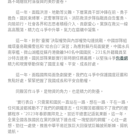
路不竭繪就村落復興的美妙畫卷。
這一年，面臨洪澇、地動等災難，下層黨員干部沖鋒在前、勇于
擔負，國民束縛軍、武警軍隊官兵、消防救濟步隊指戰員自告奮勇、
向險前行，社會各界和志愿者積極介入、貢獻愛心。黨旗在救災一線
高高飄蕩，精力在斗爭中升華，氣力在磨礪中凝集。
這一年，針對“臺獨”決裂權勢與內部權勢勾連挑戰，中國部隊組
織環臺島戰備警巡和“結合白”演習；為應對蘇丹局面變更，中國水兵
南寧艦、微山湖艦從蘇丹港撤離940名中國國民、231名外籍職員至
沙特吉達港。國民部隊果斷實行新時期任務義務，以堅強斗爭
包養網
精力和現實舉動保衛了國度主權、平安、成長好處。
這一年，面臨國際局面急劇變更，我們在斗爭中保護國度莊嚴和
焦點好處，緊緊把握了我國成長和平安自動權。
同艱苦作斗爭，是物資的角力，也是精力的對壘。
“實行表白，只需黨和國民一直站在一路、想在一路、干在一路，
任何風波都搖動不了我們的鋼鐵意志，任何艱苦都攔阻不了我們的鏗
鏘程序。”2023年春節團拜見上，習近平總書記語氣果斷。這一年，
全黨全國各族國民在黨的旗號下連合成“一塊堅固的鋼鐵”，心往一處
想、勁往一處使，推進中華平易近族巨大回復號巨輪披荊斬棘、揚帆
遠航。