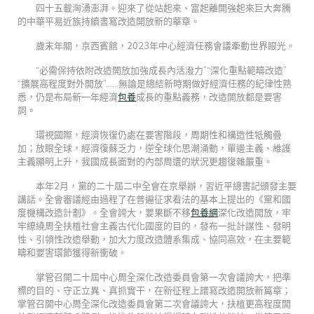
四十五載洶湧澎湃。迎來了從站起來、富起離開強起來巨大奔騰
的中華平易近族持續書寫改造開放新的華章。
歲末年關，京西賓館，2023年中心經濟任務會議牽動世界眼光。
“必需保持依附改造開放加強成長內活潑力”“深化重點範疇改造”
“擴展高程度對外開放”……無論是總結新時期做好經濟任務的紀律性熟
悉，仍是布局新一年經濟
包養
成長的重點義務，改造開放都是要害
詞。
環視國際，經濟恢復仍處在要害階段，周期性和構造性牴觸疊
加；放眼全球，經濟復蘇乏力，逆全球化思潮涌動，單邊主義、維護
主義顯明上升，我國成長面對的內部周遭的狀況更趨復雜嚴重。
本年2月，黨的二十屆二中全會在京舉辦，習近平總書記頒發主要
講話。全會審議經由過程了在普遍征求看法的基本上提出的《黨和國
度機構改造計劃》。全會誇大，要果斷不移
包養網
深化改造開放，牢
牢繚繞周全扶植社會主義古代化國度的目的，發布一批計謀性、發明
性、引領性改造舉動，加大力度改造體系集成、協同高效，在主要範
疇和要害環節獲得新衝破。
掌管召開二十屆中心周全深化改造委員會第一次會議誇大，把準
標的目的、守正立異、真抓實干，在新征程上譜寫改造開放新篇章；
掌管召開中心周全深化改造委員會第二次會議誇大，扶植更高程度開