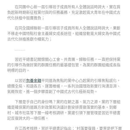
在同團中心新一屆引導班子成員所有人全體說話時誇大，實在肩
負起新時期新征程黨付與的任務義務，充足激起寬大青年在中國式古
代化扶植中挺膺擔負；
在同全國婦聯新一屆引導班子成員所有人全體說話時誇大，果斷
不移走中國特點社會主義婦女成長途徑，組織發動寬大婦女為中國式
古代化扶植進獻巾幗氣力；
…………
習近平總書記關懷關心工會、共青團、婦聯任務，一直把保持黨
的引導作為做好黨的群團任務的最基礎包管，為黨的群團組織成長指
明標的目的。
以習近
包養金額
平同道為焦點的黨中心凸起黨的引導焦點感化，
總攬全局、和諧各方、運籌帷幄，一系列治國理政新實行洶湧澎湃、
氣概恢宏，進一個步驟首創了中國式古代化極新局勢。
下層是乎自己的身份嗎？黨的在朝之基、氣力之源。黨的下層組
織是確保黨的道路方針政策和決議計劃安排貫徹落實的基本。到鄉
村、城市社區等下層一線考核調研，黨建引領下層管理是習近平總書
記反復誇大的一項任務。
在江西考核時，習近平總書記指出：“村落要復興，要害是把下層