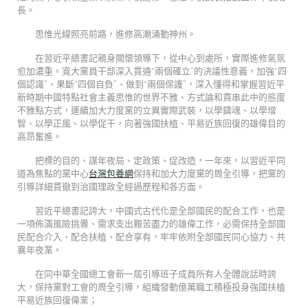
長。
思惟光線照亮前路，進修高潮涌動神州。
在習近平總書記親身關懷領導下，從中心到處所，實際進修氣氛
愈加濃重。寬大黨員干部深入貫通“兩個確立”的決議性意義，加強“四
個認識”、果斷“四個自負”、做到“兩個保護”，深入懂得和掌握習近平
新時期中國特點社會主義思惟的世界不雅、方式論和貫串此中的態度
不雅點方式，連續加大力度黨的立異實際武裝，以學鑄魂、以學增
智、以學正風、以學促干，向著強國扶植、平易近族回復的雄偉目的
高昂奮進。
把標的目的、謀年夜局、定政策、促改造，一年來，以習近平同
道為焦點的黨中心
台灣包養網
保持和加大力度黨的周全引導，把黨的
引導詳細貫徹到治國理政全經過歷程和各方面。
習近平總書記誇大，中國式古代化是全部國民的配合工作，也是
一項佈滿風險挑釁、需求支出艱苦盡力的雄偉工作，必需保持全部國
民配合介入、配合扶植、配合享有，牢牢依附全部國民同心協力、共
襄年夜業。
在同中華全國總工會新一屆引導班子成員所有人全體說話時誇
大，保持黨對工會的周全引導，組織發動億萬職工積極投身強國扶植
平易近族回復偉業；