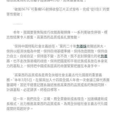
“破風8676”可重構5G射頻收發芯片正式發布，完成“從0到1”的要
害性衝破；
…………
本年，我國要害焦點技巧攻關喜報頻傳，一系列衝破性停頓、標
志性結果令人振奮，高東西的品質成長扎實推動。
“保持中國特點社會主義途徑。”黨的二十年
包養妹
夜陳述誇大，
保持以經濟扶植為中間，保持四項基礎準繩，保持改造開放，保持自
力自立、自給自足，保持道不變、志不改，既不走封鎖僵化的老
包養
路，也不走改旗易幟的歧途，保持把國度和平易近族成長放在本身氣
力的基點上，保持把中國成長提高的命運緊緊把握在本身手中。
“高東西的品質成長是周全扶植社會主義古代化國度的重要義
務。”本年3月5日，在餐與加入十四屆全國人年夜一次會議江蘇代表團
審議時，習近平總書記體系論述推進高東西的品質成長的殊途同歸、
計謀基點、必定請求、終極目標等。
這一年，我們完全、正確、周全貫徹新成長理念，加速構建新成
長格式，出力推進高東西的品質成長，為周全扶植社會主義古代化國
度開好局起好步。