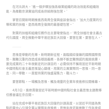
在河北誇大，“進一個步驟加強各級黨組織的政治效能和組織效
能，為推動京津冀協同成長供給剛強包管。”
掌管召開新時期推進西南周全復興座談會指出，“加大力度黨的引
導和黨的扶植，是西南周全復興的最基礎包管。”
對黨的扶植和組織任務作出主要唆使指出，“周全扶植社會主義古
代化國度，周全推動中華平易近族巨大回復，要害在黨，要害在人。”
…………
思惟是舉動的先導。新時期新征程，面臨錯綜復雜的國際國際情
勢、艱難沉重的改造成長穩固義務、各類不斷定難預感的風險挑釁，
要完成黨的二十年夜斷定的計謀目的，必需保持不懈用習近平新時期
中國特點社會主義思惟凝心鑄魂，用黨的立異實際同一思惟、同一意
志、同一舉動，一直堅持黨的強盛凝集力、戰斗力。
要害節點，一場觸及思惟、觸及魂靈的全黨年夜進修拉開帷幕。
4月3日，進修貫徹習近平新時期中國特點社會主義思惟主題教導
任務會議在京召開。
站在完成中華平易近族巨大回復的計謀高度，以習近平同道為焦
點的黨中心引領全黨以實際年夜進修、思惟年夜武裝推動工作年夜成