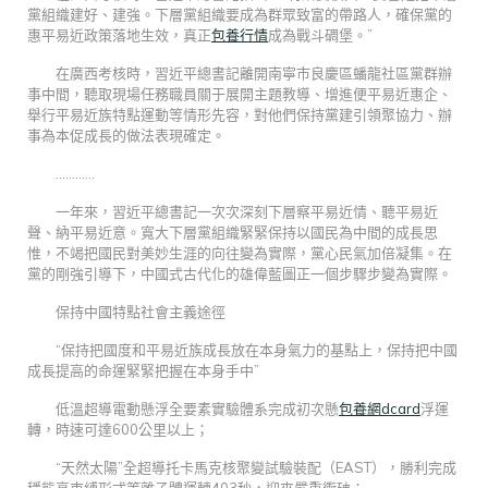
黨組織建好、建強。下層黨組織要成為群眾致富的帶路人，確保黨的
惠平易近政策落地生效，真正
包養行情
成為戰斗碉堡。”
在廣西考核時，習近平總書記離開南寧市良慶區蟠龍社區黨群辦
事中間，聽取現場任務職員關于展開主題教導、增進便平易近惠企、
舉行平易近族特點運動等情形先容，對他們保持黨建引領聚協力、辦
事為本促成長的做法表現確定。
…………
一年來，習近平總書記一次次深刻下層察平易近情、聽平易近
聲、納平易近意。寬大下層黨組織緊緊保持以國民為中間的成長思
惟，不竭把國民對美妙生涯的向往變為實際，黨心民氣加倍凝集。在
黨的剛強引導下，中國式古代化的雄偉藍圖正一個步驟步變為實際。
保持中國特點社會主義途徑
“保持把國度和平易近族成長放在本身氣力的基點上，保持把中國
成長提高的命運緊緊把握在本身手中”
低溫超導電動懸浮全要素實驗體系完成初次懸
包養網dcard
浮運
轉，時速可達600公里以上；
“天然太陽”全超導托卡馬克核聚變試驗裝配（EAST），勝利完成
穩態高束縛形式等離子體運轉403秒，迎來嚴重衝破；