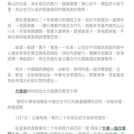
移山的志氣、滴水穿石的毅力，踏踏實實，靜心苦干，積跬步以致千
里，就必定可以或許把雄偉目的變為美妙實際。”
周全貫徹黨的二十年夜精力的殘局之年，習近平總書記一盤棋布
局、一張圖策劃、一體化推動中國式古代化，用腳步測量內陸的山山
川水，作答時期課題、擘畫久遠將來，要害處落子，為強國扶植、平
易近族回復偉業開辟遼闊空間。
破題、解題，實干、奮進。一年來，以習近平同道為焦點的黨中
心連合率領全黨全國各族國民，頂住內部壓力、戰勝外部艱苦，堅強
拼搏、勇毅前行，周全扶植社會主義古代化國度邁出堅實程序。
明天，中國國民積極性、自動性、發明性進一個步驟激起，志
氣、節氣、底氣絕後加強。中華兒女舉國同心、眾擎易舉，意氣風發
奔赴佈滿光彩和幻想的遠征。
包養網
保持和加大力度黨的周全引導
“黨的引導直接關系中國式古代化的最基礎標的目的、前程命運、
終極成敗”
2月7日，立春剛過，黨的二十年夜后初次省部班開班。
這是進修貫徹黨的二十年夜精力研究班，是“殘局之
包養一個月價
錢
年第一課”，主題聚焦“中國式古代化”。學員中，有不少新面貌。新