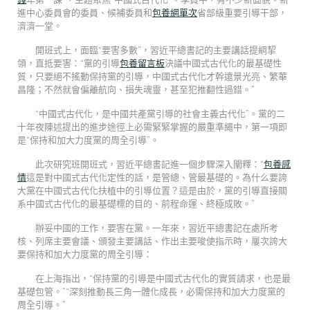
進中心委員會的委員、候補委員和
包養網單次
省部級重要引導干部，
濟濟一堂。
開班式上，面臨“要害多數”，習近平總書記的主要講話提綱挈
領，直抵要害：“黨的引導
包養留言板
決議中國式古代化的最基礎性
質，只要絕不搖動保持黨的引導，中國式古代化才幹遠景光亮、繁華
昌隆；不然就會偏離航向、損失魂靈，甚至犯推翻性過錯。”
“中國式古代化，是中國共產黨引導的社會主義古代化”。黨的二
十年夜陳述提出的進步途徑上必需緊緊掌握的嚴重準繩中，第一項即
是“保持和加大力度黨的周全引導”。
此次研究班開班式，習近平總書記進一個步驟深入闡釋：“
包養感
情
這是對中國式古代化定性的話，是管總、管最基礎的。為什么要誇
大黨在中國式古代化扶植中的引導位置？這是由於，黨的引導直接關
系中國式古代化的最基礎標的目的、前程命運、終極成敗。”
辦妥中國的工作，要害在黨。一年來，習近平總書記在處所考
核、列席主要會議、頒發主要講話、作出主要唆使指示時，屢次誇大
要保持和加大力度黨的周全引導：
在上海指出，“保持黨的引導是中國式古代化的實質請求，也是最
基礎包管。”“深刻推動長三角一體化成長，必需保持和加大力度黨的
周全引導。”