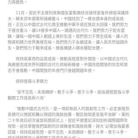
力與擔負。
11月，習近平主席列席美國友愛集團結合接待宴會并頒發演講誇
大，顛末百年摸索和接續奮斗，中國找到了一條合適本身的成長途
徑，正在以中國式古代化周全推動中華平易近族巨大回復。我們努力
于連合奮斗，讓14億多中國人一路邁向古代化。我們努力于配合富
饒，讓每一個中國人都過上美妙生涯。我們努力于周全成長，讓人的
物資和精力世界異樣充裕。我們努力于永續成長，讓人與天然協調共
生。我們努力于戰爭成長，推進構建人類命運配合體。
保持高東西的品質成長，推動高程度對外開放，以中國式古代化
為推進完成世界列國的古代化供給新機會，中國改造開放的信念和意
志不會搖動，中國開放的年夜門只會越開越年夜。
保持發揚斗爭精力
“安不忘危、未雨綢繆，敢于斗爭、善于斗爭，經由過程堅強斗爭
翻開工作成長新六合”
“推動中國式古代化，是一項前無前人的首創性工作，必定會碰到
各類可以預感和難以預感的風險挑釁、艱巨險阻甚至風平浪靜”。黨的
二十年夜后初次省部班開班式上，習近平總書記深刻剖析國際國際年
夜勢，迷信掌握我們面對的計謀機會和風險挑釁，誇大“必需加強憂患
認識，保持底線思想，安不忘危、未雨綢繆，敢于斗爭、善于斗爭，
經由過程堅強斗爭翻開工作成長新六合”。