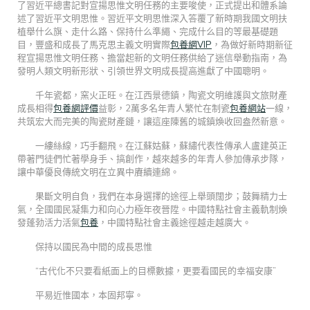
了習近平總書記對宣揚思惟文明任務的主要唆使，正式提出和體系論
述了習近平文明思惟。習近平文明思惟深入答覆了新時期我國文明扶
植舉什么旗、走什么路、保持什么準繩、完成什么目的等最基礎題
目，豐盛和成長了馬克思主義文明實際
包養網VIP
，為做好新時期新征
程宣揚思惟文明任務、擔當起新的文明任務供給了迷信舉動指南，為
發明人類文明新形狀、引領世界文明成長提高進獻了中國聰明。
千年瓷都，窯火正旺。在江西景德鎮，陶瓷文明維護與文旅財產
成長相得
包養網評價
益彰，2萬多名年青人繁忙在制瓷
包養網站
一線，
共筑宏大而完美的陶瓷財產鏈，讓這座陳舊的城鎮煥收回盎然新意。
一縷絲線，巧手翻飛。在江蘇姑蘇，蘇繡代表性傳承人盧建英正
帶著門徒們忙著學身手、搞創作，越來越多的年青人參加傳承步隊，
讓中華優良傳統文明在立異中賡續連綿。
果斷文明自負，我們在本身選擇的途徑上舉頭闊步；鼓舞精力士
氣，全國國民凝集力和向心力極年夜晉陞。中國特點社會主義軌制煥
發蓬勃活力活氣
包養
，中國特點社會主義途徑越走越廣大。
保持以國民為中間的成長思惟
“古代化不只要看紙面上的目標數據，更要看國民的幸福安康”
平易近惟國本，本固邦寧。