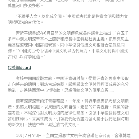
萬里河山多姿多彩。
“不雅乎人文，以化成全國。”中國式古代化是物資文明和精力文
明相和諧的古代化。
習近平總書記在6月召開的文明傳承成長座談會上指出：“在五千
多年中漢文明深摯基本上開辟和成長中國特點社會主義，把馬克思主
義基礎道理同中國詳細現實、同中華優良傳統文明相聯合是殊途同
歸。”“中國式古代化付與中漢文明以古代氣力，中漢文明付與中國式
古代化以深摯底蘊。”
包養網dcard
考核中國國度版本館、中國汗青研討院，從對汗青的思慮中吸取
走向將來的聰明；到訪古城姑蘇，感觸感染文明付與經濟成長的充分
動能；走進陜西漢中市博物館，思慮傳統文明的傳承立異……
懷著深邃深摯的汗青義務感，一年來，習近平總書記考核文明遺
產、追隨文明根脈，以果斷的文明自發、宏闊的汗青視野、深遠的計
謀考量，不竭深化對文明扶植的紀律性熟悉，引領中華優良傳統文明
發明性轉化、立異性成長，引領我們配合盡力發明屬于我們這個時期
的新文明，扶植中華平易近族古代文明。
10月7日至8日，全國宣揚思惟文明任務會議在京召開。會議轉達