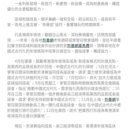
一系列新發現、新技巧、新產物、新設備，成為財產進級、構造
優化的主要驅動氣力。
區域和諧成長，關乎兼顧一域和全局、前沿和后方、成長和平
安。各地上風互補，“多聲部”協作，奏響雄壯的時期樂章。
行走嶺南年夜地，翻越白山黑水，深刻秦嶺腹地，訪問西部邊
境……一年來，在各地
包養網
考核調研或掌管召閉會議時，習近平總書
記屢次對區域和諧成長作出計謀性安
包養網車馬費
排，領導各地在中
國式古代化的年夜棋局中找準計謀定位，握指成拳、構成協力。
4月在廣東，鼓勵粵港澳年夜灣區成為“新成長格式的計謀支點、
高東西的品質成長的示范地、中國式古代化的引領地”；5月在河北，
掌管召開深刻推動京津冀協同成長座談會，請求“盡力使京津冀成為中
國式古代化扶植的先行區、示范區”；7月在四川，誇大“加大力度成渝
區域協同成長”；9月在黑龍江，掌管召開新時期推進西南周全復興座
談會，指出“推動中國式古代化，需求強化西南的計謀支持感化”；10
月在江西，掌管召開進一個步驟推進長江經濟帶高東西的品質成長座
談會，請求“更好支持和辦事中國式古代化”；11月在上海，
包養網
掌
管召開深刻推動長三角一體化成長座談會，指出“在中國式古代化中更
好施展引領示范感化”；12月在廣西，誇大“把廣西打形成為粵港澳年
夜灣區的主要計謀腹地”……
現在，京津冀協同成長、長江經濟帶成長、粵港澳年夜灣區扶