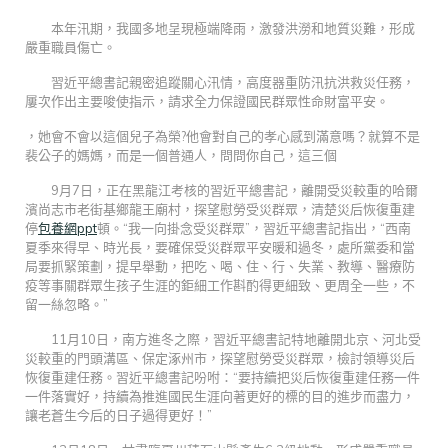
本年汛期，我國多地呈現極端降雨，激發洪澇和地質災難，形成
嚴重職員傷亡。
習近平總書記親密追蹤關心汛情，高度器重防汛抗洪救災任務，
屢次作出主要唆使指示，請求全力保證國民群眾性命財富平安。
，她會不會以這個兒子為榮?他會對自己的孝心感到滿意嗎？就算不是
裴公子的媽媽，而是一個普通人，問問你自己，這三個
9月7日，正在黑龍江考核的習近平總書記，離開受災較重的哈爾
濱尚志市老街基鄉龍王廟村，探望慰勞受災群眾，清楚災后恢復重建
停
包養網ppt
頓。“我一向掛念受災群眾”，習近平總書記指出，“西南
夏季來得早、時光長，要確保受災群眾平安暖和過冬，處所黨委和當
局要抓緊策劃，提早舉動，把吃、喝、住、行、失業、教導、醫療防
疫等事關群眾生孩子生涯的鉅細工作斟酌得更細致、更周全一些，不
留一絲忽略。”
11月10日，南方進冬之際，習近平總書記特地離開北京、河北受
災較重的門頭溝區、保定涿州市，探望慰勞受災群眾，檢討領導災后
恢復重建任務。習近平總書記吩咐：“要持續把災后恢復重建任務一件
一件落實好，持續為推進國民生涯向著更好的標的目的進步而盡力，
讓老蒼生今后的日子過得更好！”