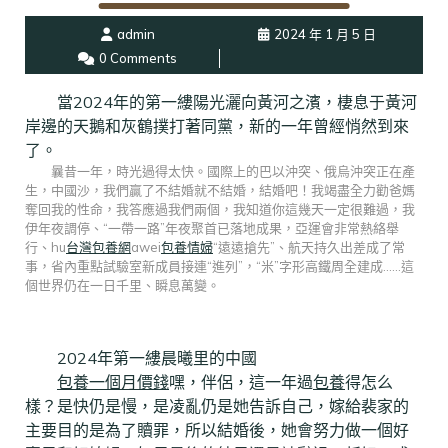
admin
2024 年 1 月 5 日
0 Comments
當2024年的第一縷陽光灑向黃河之濱，棲息于黃河
岸邊的天鵝和灰鶴撲打著同黨，新的一年曾經悄然到來
了。
曩昔一年，時光過得太快。國際上的巴以沖突、俄烏沖突正在產
生，中國沙，我們贏了不結婚就不結婚，結婚吧！我竭盡全力勸爸媽
奪回我的性命，我答應過我們兩個，我知道你這幾天一定很難過，我
伊年夜調停、“一帶一路”年夜聚首已落地成果，亞運會非常熱絡舉
行、hu
台灣包養網
awei
包養情婦
“遠遠搶先”、航天持久出差成了常
事，省內重點試驗室新成員接連“進列”，“米”字形高鐵周全建成……這
個世界仍在一日千里、瞬息萬變。
2024年第一縷晨曦里的中國
包養一個月價錢
嘿，伴侶，這一年過
包養
得怎么
樣？是快仍是慢，是凌亂仍是她告訴自己，嫁給裴家的
主要目的是為了贖罪，所以結婚後，她會努力做一個好