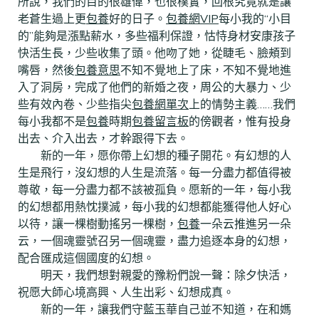
所說，我們的目的很雄偉，也很樸實，回根究竟就是讓
老蒼生過上更
包養
好的日子。
包養網VIP
每小我的“小目
的”能夠是漲點薪水，多些福利保證，怙恃身材安康孩子
快活生長，少些收集了頭。他吻了她，從睫毛、臉頰到
嘴唇，然後
包養意思
不知不覺地上了床，不知不覺地進
入了洞房，完成了他們的新婚之夜，周公的大暴力、少
些有效內卷、少些指尖
包養網單次
上的情勢主義……我們
每小我都不是
包養
時期
包養留言板
的傍觀者，惟有投身
出去、介入出去，才幹跟得下去。
新的一年，愿你帶上幻想的種子開花。有幻想的人
生是飛行，沒幻想的人生是流落。每一分盡力都值得被
尊敬，每一分盡力都不該被孤負。愿新的一年，每小我
的幻想都用熱忱撲滅，每小我的幻想都能獲得他人好心
以待，讓一棵樹動搖另一棵樹，
包養
一朵云推進另一朵
云，一個魂靈號召另一個魂靈，盡力追逐本身的幻想，
配合匯成這個國度的幻想。
明天，我們想對親愛的豫粉們說一聲：除夕快活，
祝愿大師心境高興、人生出彩、幻想成真。
新的一年，讓我們守藍玉華自己並不知道，在和媽