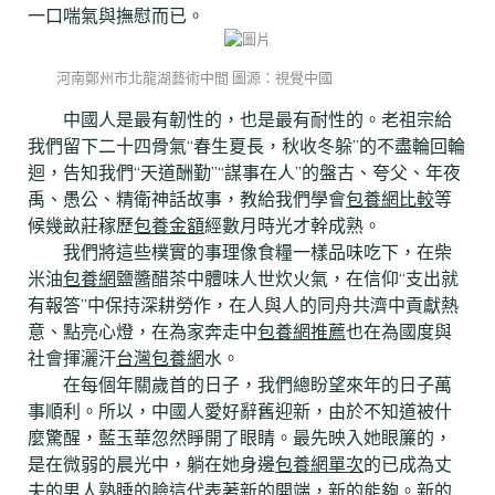
一口喘氣與撫慰而已。
河南鄭州市北龍湖藝術中間 圖源：視覺中國
中國人是最有韌性的，也是最有耐性的。老祖宗給
我們留下二十四骨氣“春生夏長，秋收冬躲”的不盡輪回輪
迴，告知我們“天道酬勤”“謀事在人”的盤古、夸父、年夜
禹、愚公、精衛神話故事，教給我們學會
包養網比較
等
候幾畝莊稼歷
包養金額
經數月時光才幹成熟。
我們將這些樸實的事理像食糧一樣品味吃下，在柴
米油
包養網
鹽醬醋茶中體味人世炊火氣，在信仰“支出就
有報答”中保持深耕勞作，在人與人的同舟共濟中貢獻熱
意、點亮心燈，在為家奔走中
包養網推薦
也在為國度與
社會揮灑汗
台灣包養網
水。
在每個年關歲首的日子，我們總盼望來年的日子萬
事順利。所以，中國人愛好辭舊迎新，由於不知道被什
麼驚醒，藍玉華忽然睜開了眼睛。最先映入她眼簾的，
是在微弱的晨光中，躺在她身邊
包養網單次
的已成為丈
夫的男人熟睡的臉這代表著新的開端，新的能夠。新的