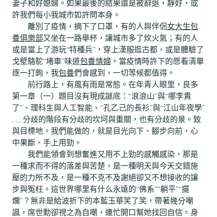
妻子和好媳婦。如果最後的結果還是被辭退，靜好，或
許我們每小我城市如許問本身。
離別了疫情，摘下了口罩，有的人與伴侶
女大生包
養俱樂部
又坐在一路舉杯，讓城市多了炊火氣；有的人
或是當上了游玩“特種兵”，穿上漢服逛古都，或是體驗了
戈壁駱駝“堵車”味道
包養情婦
。當疫情時許下的愿看清單
逐一打鉤，我
包養
們會感到，一切等候都值得。
前行路上，有風有雨是常態。在年青人眼里，良多
第一章（一）題目沒有現成謎底：“浪浪山”與“哪李貴
了”、理科生與人工智能、“孔乙己的長衫”與“江山年夜學”
……分歧的階段有分歧的坎坷與重關，也有分歧的景。致
與目標地。我們能做的，就是目光向下、腳步向前，心
中果斷、手上用勁。
我們能領會到想奮進又用不上勁的感觸感染，那是
一種求而不得的落差與苦楚，是一種明天與今天交錯施
壓的力所不及，是一種不克不及謝絕卻又不想接收的讓
步與冤枉。這世界哪里有什么永遠的“佛系”“躺平”“擺
爛”？無非是給波折下的本藍玉華笑了笑，帶著幾分嘲
諷，席世勳卻視之為自嘲，連忙開口幫她找回自信。身