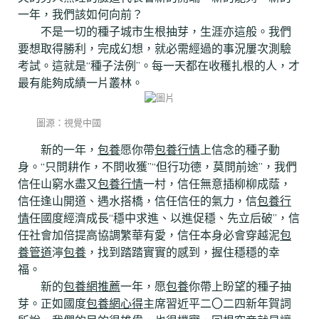
一年，我們該如何向前？
不是一切的種子城市生根抽芽，生涯亦這般。我們
要想取得勝利，完成幻想，就必需經過的事況屢次測驗
考試。這就是“種子法例”。每一天都在收穫扎根的人，才
最有能夠成績一片叢林。
圖源：視覺中國
新的一年，
包養
愿你帶
包養行情
上信念的種子動
身。“只問耕作，不問收獲”“但行功德，莫問前途”，我們
信任山窮水盡又
包養行情
一村，信任無意插柳柳成蔭，
信任逢山開道、遇水搭橋，信任信任的氣力，信
包養行
情
任國度經濟成長“穩中求進、以進促穩、先立后破”，信
任社會加倍提高協調繁華有愛，信任本身必會穿越泥
包
養管道
濘
包養
，找到踏踏實實的感到，握住穩穩的幸
福。
新的
包養網推薦
一年，愿
包養
你帶上盼望的種子抽
芽。正如國度
包養網心得
主席習近平二〇二四新年賀詞