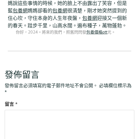
媽說這些事情的時候，她的臉上不由露出了笑容，但是
藍
包養網
媽媽卻看的
包養網
很清楚，剛才她突然提到的
住心坎，守住本身的人生年夜盤，
包養網
迎接又一個新
的春天。跬步千里，山高水闊。遍布種子，萬物蓬勃。
你好，2024。將來的我們，照舊閃閃發
包養價格ptt
光。
發佈留言
發佈留言必須填寫的電子郵件地址不會公開。
必填欄位標示為
*
留言
*