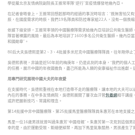
學從屬北京友情病院副院長王振常率隊“逆行”至疫情爆發地幾內亞。
在記者會晤會上，王振常回想起那時的經過的事況時坦言：“既無害怕又
辰，在國度需求的時辰，我們19名隊員和防控專家組22人，沒有一個畏縮
依據下級安排，王振常率領的中國醫療隊需求給幾內亞培訓公共衛生醫師，
隊冒著裸露的風險，最后為本地培訓了1600多名公共衛生醫師。幾內亞
和國勛章”。
80后大夫吳德熙是第2、3、4批援多米尼克中國醫療隊隊員，往年剛停止
吳德熙表現，非論是近50年前的梅庚年，仍是此刻的本身，“我們的個人
的任務，展示中國的年夜國擔負，盡己所能為人類的安康福祉作出進獻。
用專門研究展現中國大夫的年夜愛
在支援時代，吳德熙重視在本地打造帶不走的醫療隊，讓本地的大夫可以
內在的事務。在中多友情病院，吳德熙展開了屢次血汗管
包養網
相干講座
或許把握新技巧、常識和理念。
第14批援中非中國醫療隊、第25批援馬里醫療隊隊員朱惠芳在本地支援之
馬里一位16歲男孩就曾叫過朱惠芳“中國母親”。朱惠芳第一次見到這個
幸的是，由於運動受限、鉅細便掉禁，再加下馬里氣象酷熱，男孩產生了