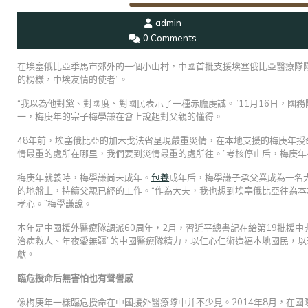
admin
0 Comments
在埃塞俄比亞季馬市郊外的一個小山村，中國首批支援埃塞俄比亞醫療隊隊
的榜樣，中埃友情的使者”。
“我以為他對黨、對國度、對國民表示了一種赤膽虔誠。”11月16日，
一，梅庚年的宗子梅學謙在會上說起對父親的懂得。
48年前，埃塞俄比亞的加木戈法省呈現嚴重災情，在本地支援的梅庚年授
情最重的處所在哪里，我們要到災情最重的處所往。”考核停止后，梅庚
梅庚年就義時，梅學謙尚未成年。
包養
成年后，梅學謙子承父業成為一名大
的地盤上，持續父親已經的工作。“作為大夫，我也想到埃塞俄比亞往為
孝心。”梅學謙說。
本年是中國援外醫療隊調派60周年，2月，習近平總書記在給第19批援
治病救人、年夜愛無疆”的中國醫療隊精力，以仁心仁術造福本地國民，
獻。
臨危授命后無害怕也有聲譽感
像梅庚年一樣臨危授命在中國援外醫療隊中并不少見。2014年8月，在