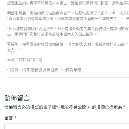
護理出生的朱惠芳率領著馬方的護士一路給男孩清算傷口換藥，還教給男
兩個半月后，男孩的壓力性毀傷愈合了，肢體恢復情形也很好。有一次男孩
“直到此刻我們還有聯絡接觸，他此刻曾經成為馬里的一名年夜先生了。”
“什么樣的醫務職員合適援外？對于有援外偏向的年青醫務職員有如何的寄
出，用專門研究和年夜愛往展現中國大夫的傑出抽像。”
緊接著，梅學謙拿起發話器彌補說：“年青的大夫們，我盼望你們走出國
氣力。”
本報北京11月16日電
中青報·中青網記者 劉昶榮 起源：中國青年報
發佈留言
發佈留言必須填寫的電子郵件地址不會公開。
必填欄位標示為
*
留言
*