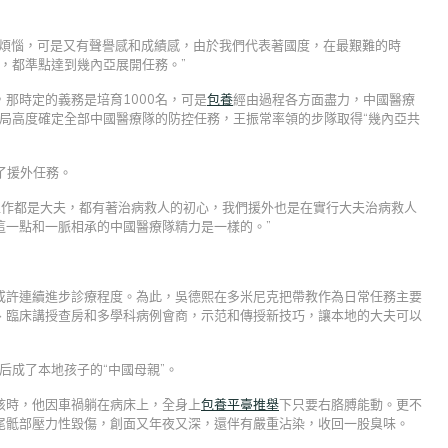
有煩惱，可是又有聲譽感和成績感，由於我們代表著國度，在最艱難的時
，都準點達到幾內亞展開任務。”
那時定的義務是培育1000名，可是
包養
經由過程各方面盡力，中國醫療
當局高度確定全部中國醫療隊的防控任務，王振常率領的步隊取得“幾內亞共
了援外任務。
工作都是大夫，都有著治病救人的初心，我們援外也是在實行大夫治病救人
這一點和一脈相承的中國醫療隊精力是一樣的。”
或許連續進步診療程度。為此，吳德熙在多米尼克把帶教作為日常任務主要
、臨床講授查房和多學科病例會商，示范和傳授新技巧，讓本地的大夫可以
后成了本地孩子的“中國母親”。
男孩時，他因車禍躺在病床上，全身上
包養平臺推舉
下只要右胳膊能動。更不
尾骶部壓力性毀傷，創面又年夜又深，還伴有嚴重沾染，收回一股臭味。