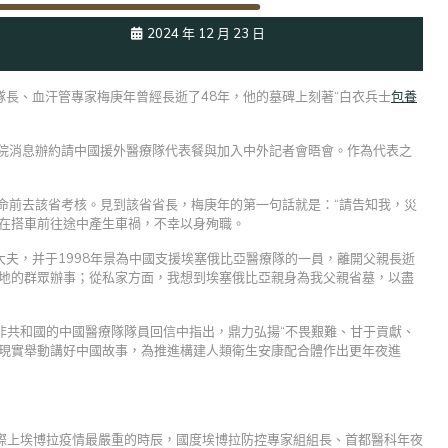
2024 年 12 月 23 日
長、血汗管專家梅庚年曾經長逝了48年，他的墓碑上刻著“白衣兵士
包養
國務院消息辦約請中國援外醫療隊代表餐與加入中外記者會晤會。作為代表之
命前去該省考核。見到該省省長，梅庚年的第一句話就是：“請告知我，災
年在搭車前往途中產生車禍，不幸以身殉職。
夫，并于1998年景為中國支援埃塞俄比亞醫療隊的一員，離開父親長逝
本地的群眾辦事；從私家方面，我想到埃塞俄比亞親身為我父親省墓，以盡
中非共和國的中國醫療隊隊員回信中指出，鼎力弘揚“不畏艱難、甘于貢獻、
以現實舉動講好中國故事，為推進構建人類衛生安康配合體作出更年夜進
國際上埃博拉疫情最嚴重的時辰，國度埃博拉防控專家組組長、首都醫科年夜