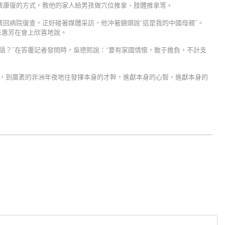
孩康復的方式，教他的家人給男孩做穴位推拿、肢體推拿等。
回病院復查，正好碰著媒體采訪，他沖著鏡頭說“這是我的中國母親”。
朱惠芳在會上欣喜地說。
語？”在答覆記者發問時，吳德熙說：“要有家國情懷，敢于擔負，不計支
門，到廣袤的非洲年夜地往發揮本身的才幹，進獻本身的心智，進獻本身的