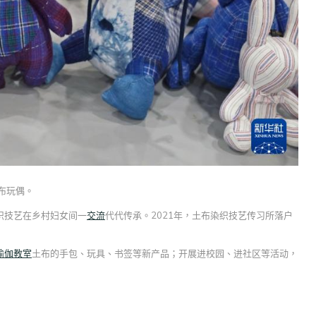
布玩偶。
织技艺在乡村妇女间一
交流
代代传承。2021年，土布染织技艺传习所落户
瑜伽教室
土布的手包、玩具、书签等新产品；开展进校园、进社区等活动，