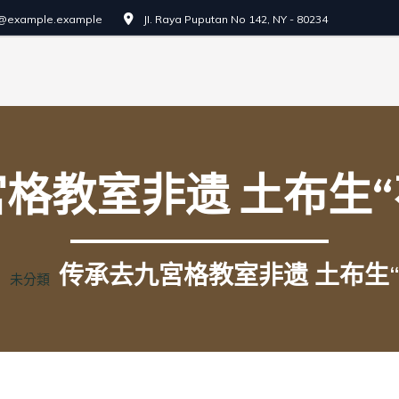
o@example.example
JI. Raya Puputan No 142, NY - 80234
格教室非遗 土布生“
門
传承去九宮格教室非遗 土布生“
未分類