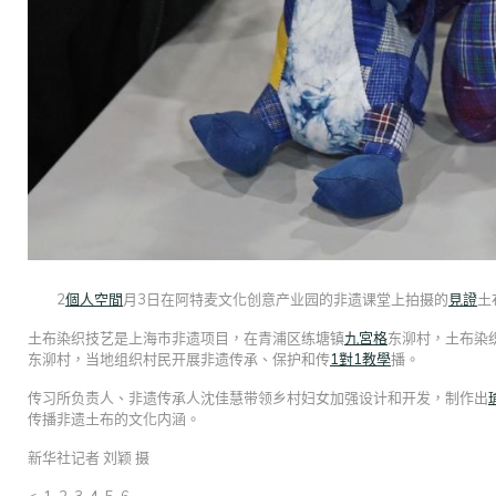
2
個人空間
月3日在阿特麦文化创意产业园的非遗课堂上拍摄的
見證
土
土布染织技艺是上海市非遗项目，在青浦区练塘镇
九宮格
东泖村，土布染
东泖村，当地组织村民开展非遗传承、保护和传
1對1教學
播。
传习所负责人、非遗传承人沈佳慧带领乡村妇女加强设计和开发，制作出
传播非遗土布的文化内涵。
新华社记者 刘颖 摄