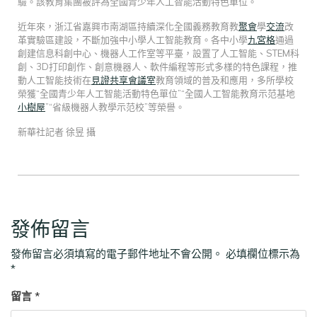
驗。該教育集團被評為全國青少年人工智能活動特色單位。
近年來，浙江省嘉興市南湖區持續深化全國義務教育教
聚會
學
交流
改
革實驗區建設，不斷加強中小學人工智能教育。各中小學
九宮格
通過
創建信息科創中心、機器人工作室等平臺，設置了人工智能、STEM科
創、3D打印創作、創意機器人、軟件編程等形式多樣的特色課程，推
動人工智能技術在
見證
共享會議室
教育領域的普及和應用，多所學校
榮獲“全國青少年人工智能活動特色單位”“全國人工智能教育示范基地
小樹屋
”“省級機器人教學示范校”等榮譽。
新華社記者 徐昱 攝
發佈留言
發佈留言必須填寫的電子郵件地址不會公開。
必填欄位標示為
*
留言
*