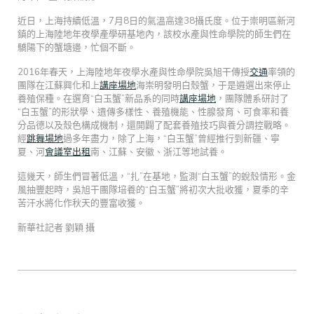
近日，上海持續低溫，7月8日的氣溫高達38攝氏度。位于崇明區新河
鎮的上海陸地年夜學產學研基地內，該校水產與性命學院的師生們在
驕陽下的蟹塘邊，忙個不斷。
2016年春天，上海陸地年夜學水產與性命學院吳旭干傳授
交通
率領的
團隊在江蘇興化和上
講座場地
海崇明發明白殼蟹，于是遴選出來停止
養殖保種。在選育“白玉蟹”新品系的同時
講座場地
，團隊體系研討了
“白玉蟹”的形狀學、遺傳多樣性、養殖機能、性腺發育、可食率和養
分品德以及殼色構成機制，還開闢了配套養殖技巧與養分調控戰略。
經
跳舞場地
過多年盡力，除了上海，“白玉蟹”曾經推行到新疆、寧
夏、河
會議室出租
南、江蘇、安徽、浙江等地試養。
這幾天，師生們冒著低溫，“扎”在基地，監測“白玉蟹”的蛻殼情形。金
風抽豐起時，吳旭干團隊培養的“白玉蟹”將初次大批收獲，夏季的辛
苦汗水將化作秋天的豐富收獲。
新華社記者 劉穎 攝