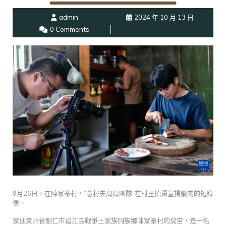
admin
2024 年 10 月 13 日
0 Comments
9月26日，在陳家寨村，“念村夫周周團隊”在村里拍攝宣揚臘肉的短錄
像。
家住貴州省銅仁市碧江區戰爭土家族侗族鄉陳家寨村的莫宙，是一名