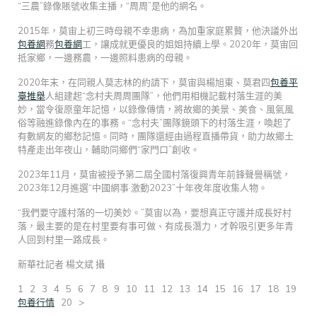
“三農”錄像賬號收集主播，“周周”是他的網名。
2015年，莫宙上初三時母親不幸患病，為加重家庭累贅，他決議外出
包養網
務
包養網
工，讓成就更優良的姐姐持續上學。2020年，莫宙回
抵家鄉，一邊務農，一邊照料患病的母親。
2020年末，在同親人莫志林的約請下，莫宙與楊旭東、莫君四
包養平
臺推舉
人組建起“念村夫周周團隊”，他們用相機記載村落生涯的美
妙，當令復原童年記憶，以錄像傳情，將故鄉的美景、美食、風氣風
俗等融進錄像內在的事務。“念村夫”團隊鏡頭下的村落生涯，喚起了
有數網友的鄉愁記憶。同時，團隊還經由過程直播帶貨，助力故鄉土
特產走出年夜山，輔助同鄉們“家門口”創收。
2023年11月，莫宙被授予第二屆全國村落復興青年前鋒聲譽稱號，
2023年12月進選“中國網事·激動2023”十年夜年度收集人物。
“我們要守護村落的一切美妙。”莫宙以為，要想真正守護并成長好村
落，最主要的是在村里要有事可做、有成長潛力，才幹吸引更多年青
人回到村里一路成長。
新華社記者 楊文斌 攝
1 2 3 4 5 6 7 8 9 10 11 12 13 14 15 16 17 18 19
包養行情
20 >