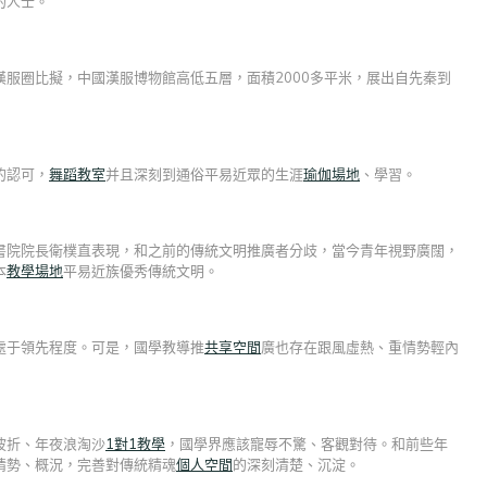
的人士。
服圈比擬，中國漢服博物館高低五層，面積2000多平米，展出自先秦到
的認可，
舞蹈教室
并且深刻到通俗平易近眾的生涯
瑜伽場地
、學習。
書院院長衛樸直表現，和之前的傳統文明推廣者分歧，當今青年視野廣闊，
本
教學場地
平易近族優秀傳統文明。
處于領先程度。可是，國學教導推
共享空間
廣也存在跟風虛熱、重情勢輕內
波折、年夜浪淘沙
1對1教學
，國學界應該寵辱不驚、客觀對待。和前些年
情勢、概況，完善對傳統精魂
個人空間
的深刻清楚、沉淀。