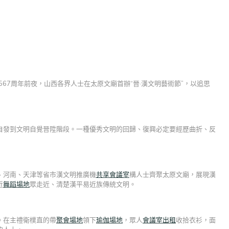
567周年前夜，山西各界人士在太原文廟首辦“晉·漢文明藝術節”，以追思
自發到文明自覺晉陞階段。一種優秀文明的回歸、復興必定要經歷曲折、反
、河南、天津等省市漢文明推廣機
共享會議室
構人士齊聚太原文廟，展現漢
近
舞蹈場地
眾走近、清楚漢平易近族傳統文明。
。在主禮衛樸直的帶
聚會場地
領下
瑜伽場地
，眾人
會議室出租
收拾衣衫，面