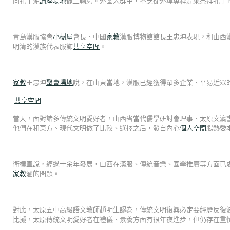
向孔子泥
講座場地
像三鞠躬。外圍人群中，不乏從外埠專程趕來祭拜孔子
青島漢服協會
小樹屋
會長、中國
家教
漢服博物館館長王忠坤表現，和山西漢
明清的漢族代表服飾
共享空間
。
家教
王忠坤
聚會場地
說，在山東當地，漢服已經獲得眾多企業、平易近眾
共享空間
當天，面對諸多傳統文明愛好者，山西省當代儒學研討會理事、太原文瀛
他們在和東方、現代文明做了比較、選擇之后，發自內心
個人空間
腸熱愛
衛樸直說，經過十余年發展，山西在漢服、傳統音樂、國學推廣等方面已
家教
涵的問題。
對此，太原五中高級語文教師趙明生認為，傳統文明復興必定要經歷反復
比擬，太原傳統文明愛好者在禮儀、素養方面有很年夜進步，但仍存在重