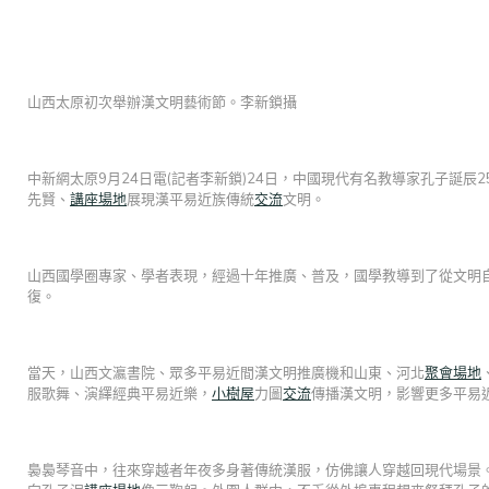
山西太原初次舉辦漢文明藝術節。李新鎖攝
中新網太原9月24日電(記者李新鎖)24日，中國現代有名教導家孔子誕辰2
先賢、
講座場地
展現漢平易近族傳統
交流
文明。
山西國學圈專家、學者表現，經過十年推廣、普及，國學教導到了從文明
復。
當天，山西文瀛書院、眾多平易近間漢文明推廣機和山東、河北
聚會場地
服歌舞、演繹經典平易近樂，
小樹屋
力圖
交流
傳播漢文明，影響更多平易
裊裊琴音中，往來穿越者年夜多身著傳統漢服，仿佛讓人穿越回現代場景