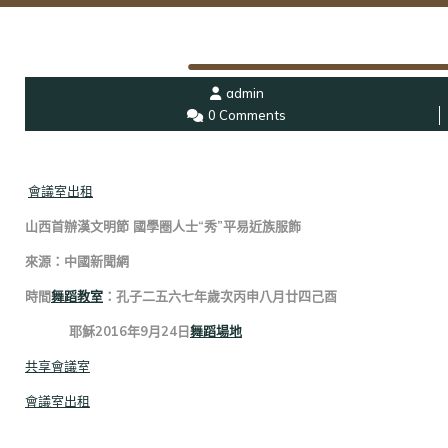
admin
0 Comments
會議室出租
山西首辦漢文明節 國學圈人士“秀”平易近族服飾
來源：中國新聞網
時間
舞蹈教室
：孔子二五六七年歲次丙申八月廿四己酉
耶穌2016年9月24日
舞蹈場地
共享會議室
會議室出租