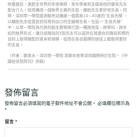
財產題目，激起全世界的年夜導師、青年學者和全國高校的優良先生
配合介入，從而構成一個無界立異的生態，輔助先生更好地生長。同
時，深圳零一學院還測驗考試構建一個貫串14—40歲的“生長天梯”，
以輔助先生從提拔到培育到出口的全鏈條生長。在這一“生長天梯”
中，以零一學院為代表的創生教導將打造一種跨地區、跨學科、跨年
紀的無界形式，讓分歧階段的X型先生可以或許在其適合的階段和標的
目的上取得婚配的資本和領導，從而在各自選擇的途徑上都取得更好
的生長。
（作者：鄭泉水，深圳零一學院 清華年夜學深圳國際研討生院。《中
國迷信院院刊》供稿）
發佈留言
發佈留言必須填寫的電子郵件地址不會公開。
必填欄位標示為
*
留言
*