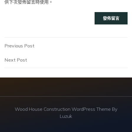
供下次發佈留言時使用。
文
Previous
Previous Post
Post
章
Next
Next Post
Post
導
覽
Wood House Construction WordPress Theme By
Luzuk