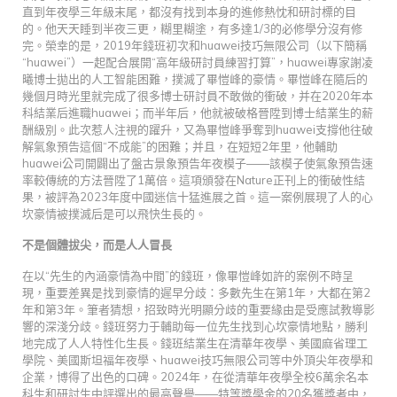
直到年夜學三年級末尾，都沒有找到本身的進修熱忱和研討標的目
的。他天天睡到半夜三更，糊里糊塗，有多達1/3的必修學分沒有修
完。榮幸的是，2019年錢班初次和huawei技巧無限公司（以下簡稱
“huawei”）一起配合展開“高年級研討員練習打算”，huawei專家謝凌
曦博士拋出的人工智能困難，撲滅了畢愷峰的豪情。畢愷峰在隨后的
幾個月時光里就完成了很多博士研討員不敢做的衝破，并在2020年本
科結業后進職huawei；而半年后，他就被破格晉陞到博士結業生的薪
酬級別。此次惹人注視的躍升，又為畢愷峰爭奪到huawei支撐他往破
解氣象預告這個“不成能”的困難；并且，在短短2年里，他輔助
huawei公司開闢出了盤古景象預告年夜模子——該模子使氣象預告速
率較傳統的方法晉陞了1萬倍。這項頒發在Nature正刊上的衝破性結
果，被評為2023年度中國迷信十猛進展之首。這一案例展現了人的心
坎豪情被撲滅后是可以飛快生長的。
不是個體拔尖，而是人人冒長
在以“先生的內涵豪情為中間”的錢班，像畢愷峰如許的案例不時呈
現，重要差異是找到豪情的遲早分歧：多數先生在第1年，大都在第2
年和第3年。筆者猜想，招致時光明顯分歧的重要緣由是受應試教導影
響的深淺分歧。錢班努力于輔助每一位先生找到心坎豪情地點，勝利
地完成了人人特性化生長。錢班結業生在清華年夜學、美國麻省理工
學院、美國斯坦福年夜學、huawei技巧無限公司等中外頂尖年夜學和
企業，博得了出色的口碑。2024年，在從清華年夜學全校6萬余名本
科生和研討生中評選出的最高聲譽——特等獎學金的20名獲獎者中，