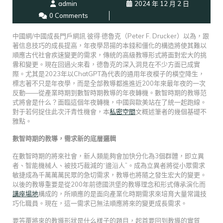
admin
2024 年 12 月 2 日
0 Comments
中國網/中國成長門戶網訊 彼得·德魯克（Peter F. Drucker）以為，跟
著信息技巧的成長提高，年夜學昂揚的本錢和僵化的構造將使其難以
順應古代社會疾速變更的需求，傳統的高級教導形式將面對宏大的挑
釁和變更。現在回過火來看，德魯克的深入洞見在不少方面已成實
際。尤其是2023年以ChatGPT為代表的通用年夜模子的橫空降生，
標志著不只是年夜學，而是全部教導都進進近200年來最年夜的一次
反動——從產業時期到數智時期教導的年夜轉機。數智時期的教導范
式將會是什么？面臨這個年夜轉機，中國與歐美站在了統一起跑線。
對于若何捉住此次汗青性機會，本
私密空間
文概述筆者的幾個基礎不
雅點。
數智時期的教導，需求新的底層邏輯
在數智時期的將來社會，新人類能夠會加快分化為3個群體，即立異
者、智能機械人、被技巧裁減的“邊沿人”。成為立異者將從小眾需求
敏捷成為千萬萬萬民眾的急切需求，教導也將隨之發生宏大的變更。
以後的教導重要是從200年前德國洪堡的教導理念和形式傳承演化而
講座場地
構成的，所順應的是面向產業化時期需求來培育大量常識技
巧化職員。現在，這一需求已無法順應將來的變更成長需求。
要答覆將來的教導形狀是什么樣子的題目，起首要回到教導的實質