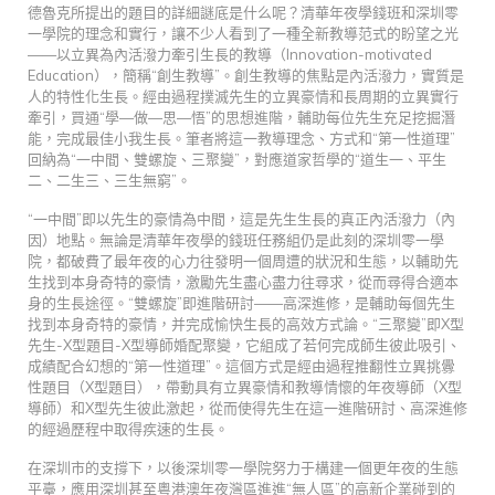
德魯克所提出的題目的詳細謎底是什么呢？清華年夜學錢班和深圳零
一學院的理念和實行，讓不少人看到了一種全新教導范式的盼望之光
——以立異為內活潑力牽引生長的教導（Innovation-motivated
Education），簡稱“創生教導”。創生教導的焦點是內活潑力，實質是
人的特性化生長。經由過程撲滅先生的立異豪情和長周期的立異實行
牽引，買通“學—做—思—悟”的思想進階，輔助每位先生充足挖掘潛
能，完成最佳小我生長。筆者將這一教導理念、方式和“第一性道理”
回納為“一中間、雙螺旋、三聚變”，對應道家哲學的“道生一、平生
二、二生三、三生無窮”。
“一中間”即以先生的豪情為中間，這是先生生長的真正內活潑力（內
因）地點。無論是清華年夜學的錢班任務組仍是此刻的深圳零一學
院，都破費了最年夜的心力往發明一個周遭的狀況和生態，以輔助先
生找到本身奇特的豪情，激勵先生盡心盡力往尋求，從而尋得合適本
身的生長途徑。“雙螺旋”即進階研討——高深進修，是輔助每個先生
找到本身奇特的豪情，并完成愉快生長的高效方式論。“三聚變”即X型
先生-X型題目-X型導師婚配聚變，它組成了若何完成師生彼此吸引、
成績配合幻想的“第一性道理”。這個方式是經由過程推翻性立異挑釁
性題目（X型題目），帶動具有立異豪情和教導情懷的年夜導師（X型
導師）和X型先生彼此激起，從而使得先生在這一進階研討、高深進修
的經過歷程中取得疾速的生長。
在深圳市的支撐下，以後深圳零一學院努力于構建一個更年夜的生態
平臺，應用深圳甚至粵港澳年夜灣區進進“無人區”的高新企業碰到的