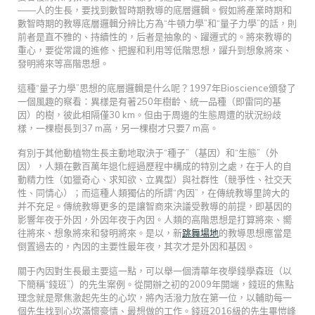
——人的生長，要找到數智時期教導的底層邏輯。假如將產業時期和
數智時期的教導底層邏輯分辨比方為“牛頓力學”和“量子力學”的話，則
前者是直不雅的、持續性的，后者是抽象的、躍遷式的。將來教導的
重心，要從常識的進修、把握和利用等低階思想，躍升到想象將來、
發明將來等高階思想。
這種“量子力學”思想的底層邏輯是什么呢？1997年Bioscience頒發了
一個風趣的察看：異樣是有著250年樹齡、統一品種（即雷同的基
因）的樹，彼此相隔僅30 km。但由于周邊的生態周遭的狀況紛歧
樣，一棵樹長到37 m高，另一棵樹才只要7 m高。
有別于其他動植物生長主動地取決于“種子”（基因）和“生態”（外
因），人類在數百萬年退化經過歷程中構成的特別之處，在于人的自
動精力性（如獵奇心、求知欲、立異型）與社群性（競爭性、社交天
性、同情心）；而這種人類獨佔的所謂“內因”，在傳統教導里誇大的
并不充足。傳統教導更多的是讓智商來決議受教導的前提，即基因的
影響年夜于外因，外因年夜于內因。人類的高階思想是打算將來、嚮
往將來、想象將來和發明將來。是以，新
跳舞場地
的教導思想應當是
倒置過去的，內因的主要性最年夜，其次才是外因和基因。
關于內因對生長最主要這一點，可以舉一個清華年夜學錢學森班（以
下簡稱“錢班”）的先生案例。從開辦之初的2009年開端，錢班的焦點
理念就是聚焦激起先生的心坎，將內活潑力放在第一位，以輔助每一
個先生找到心坎滿懷豪情、最想做的工作。錢班2016級的先生畢愷峰