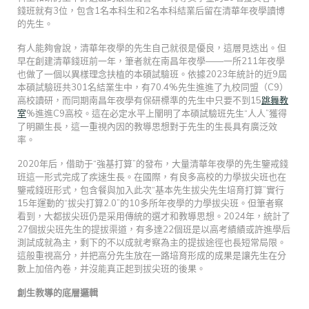
錢班就有3位，包含1名本科生和2名本科結業后留在清華年夜學讀博
的先生。
有人能夠會說，清華年夜學的先生自己就很是優良，這層見迭出。但
早在創建清華錢班前一年，筆者就在南昌年夜學——一所211年夜學
也做了一個以異樣理念扶植的本碩試驗班。依據2023年統計的近9屆
本碩試驗班共301名結業生中，有70.4%先生進進了九校同盟（C9）
高校讀研，而同期南昌年夜學有保研標準的先生中只要不到15
跳舞教
室
%進進C9高校。這在必定水平上闡明了本碩試驗班先生“人人”獲得
了明顯生長，這一重視內因的教導思想對于先生的生長具有廣泛效
率。
2020年后，借助于“強基打算”的發布，大量清華年夜學的先生鑒戒錢
班這一形式完成了疾速生長。在國際，有良多高校的力學拔尖班也在
鑒戒錢班形式，包含餐與加入此次“基本先生拔尖先生培育打算”實行
15年運動的“拔尖打算2.0”的10多所年夜學的力學拔尖班。但筆者察
看到，大都拔尖班仍是采用傳統的選才和教導思想。2024年，統計了
27個拔尖班先生的提拔渠道，有多達22個班是以高考績績或許進學后
測試成就為主，剩下的不以成就考察為主的提拔途徑也長短常局限。
這般重視高分，并把高分先生放在一路培育形成的成果是讓先生在分
數上加倍內卷，并沒能真正起到拔尖班的後果。
創生教導的底層邏輯