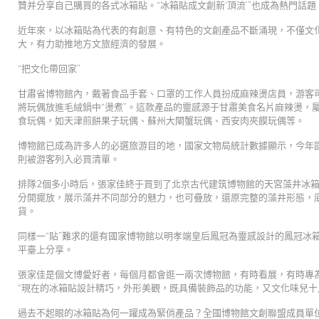
贊并分享自己購買的各式冰箱貼。“冰箱貼成文創新‘頂流’”也成為熱門話題
近年來，以冰箱貼為代表的有創意、有特色的文創產品不斷涌現，不僅文化
大，有力助推地方文旅經濟的發展。
“把文化帶回家”
甘肅省博物館內，戴著食品手套、口罩的工作人員扮成麻辣燙店員，游客可
將玩偶放進毛絨鍋中“燙煮”。這款產品的靈感源于甘肅美食名片麻辣燙，
食玩偶，如天津煎餅果子玩偶、蘇州大閘蟹玩偶、西安肉夾饃玩偶等。
博物館已成為許多人的必選旅游目的地，國家文物局統計數據顯示，今年國
則被游客列入必買清單。
排隊2個多小時后，張家佳終于買到了北京古代建筑博物館的天宮藻井冰
分開擺放，展示藻井不同部分的魅力，也可疊放，還原完整的藻井形態，底
貨。
同樣一“貼”難求的還有國家博物館以明孝端皇后鳳冠為靈感設計的鳳冠冰
平臺上分享。
張家佳是個文博愛好者，每個月都會逛一兩次博物館，有時看展，有時專
“現在的冰箱貼設計精巧，外形美觀，既具備裝飾品的功能，又文化味兒十
過去不起眼的冰箱貼為何一躍成為緊俏產品？全國博物館文創聯盟成員單