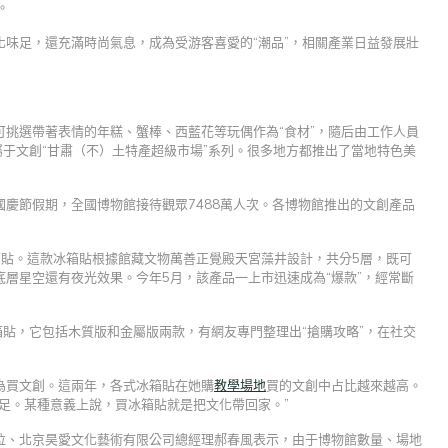
。
味足，還充滿時尚氣息，成為受游客喜愛的“潮品”，相關產業日益發展壯
挑選帶著表情的年糕、蟹棒、西藍花等玩偶作為“食材”，隨后由工作人員
屬于文創“甘肅（不）土特產超級市場”系列。很多地方都推出了當地特色美
慶節假期，全國博物館接待觀眾7488萬人次。各博物館推出的文創產品
箱貼。這款冰箱貼根據館藏文物萬善正覺殿天宮藻井設計，共分5層，既可
層星空還有夜光效果。今年5月，該產品一上市迅速成為“爆款”，經常斷
箱貼，它包括木質版和金屬版兩款，有網友專門整理出“搶購攻略”，在社交
為買文創。這兩年，各式冰箱貼在她購
教學場地
買的文創中占比越來越高。
足。某種意義上說，買冰箱貼就是把文化帶回家。”
位、北京昊愛文化藝術有限公司總經理郝春風表示，由于博物館數量、場地