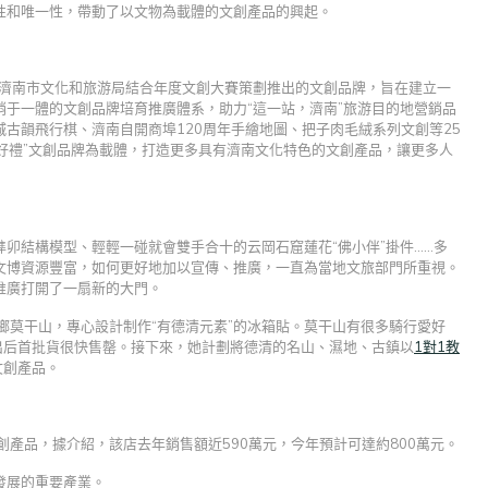
性和唯一性，帶動了以文物為載體的文創產品的興起。
”是濟南市文化和旅游局結合年度文創大賽策劃推出的文創品牌，旨在建立一
于一體的文創品牌培育推廣體系，助力“這一站，濟南”旅游目的地營銷品
古韻飛行棋、濟南自開商埠120周年手繪地圖、把子肉毛絨系列文創等25
城好禮”文創品牌為載體，打造更多具有濟南文化特色的文創產品，讓更多人
卯結構模型、輕輕一碰就會雙手合十的云岡石窟蓮花“佛小伴”掛件……多
文博資源豐富，如何更好地加以宣傳、推廣，一直為當地文旅部門所重視。
推廣打開了一扇新的大門。
鄉莫干山，專心設計制作“有德清元素”的冰箱貼。莫干山有很多騎行愛好
出后首批貨很快售罄。接下來，她計劃將德清的名山、濕地、古鎮以
1對1教
文創產品。
創產品，據介紹，該店去年銷售額近590萬元，今年預計可達約800萬元。
發展的重要產業。