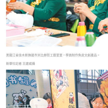
黑龍江省佳木斯撫遠市米比赫哲工藝室里，學員制作魚皮文創產品。
新華社記者 王建威攝