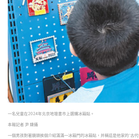
一名兒童在2024年北京地壇書市上選購冰箱貼。
本報記者 尹 婕攝
一個男孩對著鏡頭挨個介紹滿滿一冰箱門的冰箱貼，并稱這是他家的“古代