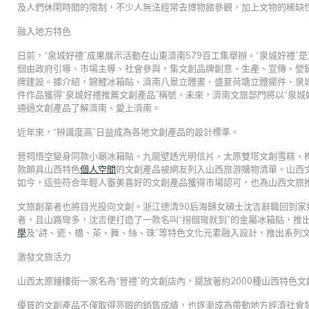
及人們休閑時間的限制，不少人無法經常去博物館參觀，加上文物的稀缺
融入地方特色
日前，“泉城好禮”成果展示活動在山東濟南579百工集舉辦。“泉城好禮
個由政府引導、市場主導、社會參與，集文創品牌創意、生產、宣傳、營銷
牌建設。據介紹，錦鯉冰箱貼、濟南八景立體畫、盛夏荷塘立體擺件、泉城
件作品獲得“泉城好禮推薦文創產品”稱號。未來，濟南文旅部門將以“泉
通過文創產品了解濟南、愛上濟南。
近年來，“辨識度高”日益成為各地文創產品的設計標準。
晉祠悟空變身同款小廟冰箱貼、九龍壁透光明信片、太原雙塔文創雪糕、榫
款頗具山西特色
個人空間
的文創產品被網友列入山西旅游購物清單。山西
如今，這些符合年輕人審美喜好的文創產品獲得市場認可，也為山西文旅
文旅創業者也將目光投向文創。浙江德清90后海歸女碩士沈吉辭職回到家
者，且山路彎多，沈吉便打造了一款名叫“拐個彎就到”的金屬冰箱貼，推
學
及“詩、瓷、橋、茶、舞、絲、珠”等特色文化元素融入設計，推出系列
激發文旅活力
山西太原鐘樓街一家名為“晉禮”的文創店內，擺放著約2000種山西特色文
優質的文創產品不僅取得亮眼的銷售成績，也逐漸成為帶動地方經濟社會