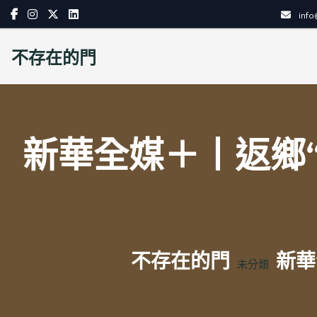
Skip
inf
to
content
不存在的門
新華全媒＋丨返鄉“
不存在的門
新華
未分類