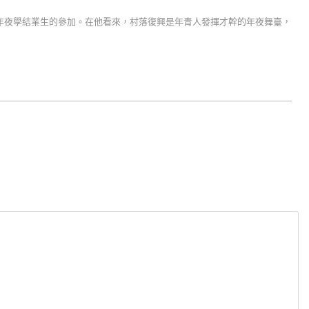
年夜學結業生的參加。在他看來，村落復興是年青人發揮才幹的年夜舞臺，