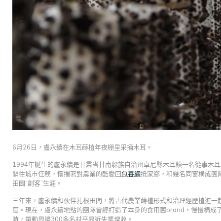
6月26日，盧永續在木耳蒔植年夜棚里采摘木耳。
1994年誕生的盧永續是甘肅省甘南躲族自治州卓尼縣木耳鎮一名從事木耳
辭往城市任務，懷揣著對農業的酷愛回
包養網
抵家鄉，和幾名同窗構成團
田園“創客”生涯。
三年來，盧永續和伙伴扎根田間，將古代農業蒔植形式和治理經歷植進一
度。現在，盧永續地點的團隊曾經打造了本身的食用菌brand，慢慢構
時，帶動周邊300多名村平易近失業增收。