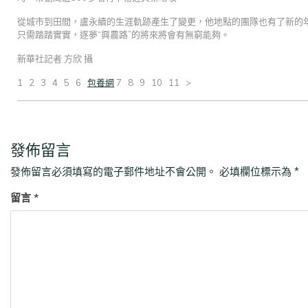
從城市到田間，盧永續的生涯軌跡產生了變更，他地點的團隊也有了新的
只需踏踏實實，逐夢“興農路”的將來將會有無窮能夠。
新華社記者 方欣 攝
1 2 3 4 5 6
包養網
7 8 9 10 11 >
發佈留言
發佈留言必須填寫的電子郵件地址不會公開。
必填欄位標示為
*
留言
*