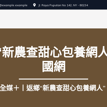
o@example.example
JI. Raya Puputan No 142, NY - 80234
新農查甜心包養網人”
國網
全媒＋丨返鄉“新農查甜心包養網人” 