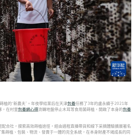
蒔植的“新農夫”。年夜學結業后在天津
包養
任務了3年的盧永續于2021年
隊，在村里
包養網心得
流轉地盤停止木耳等食用菌蒔植，開啟了本身的
包養
起配合社，摸索高效蒔植途徑，經由過程直播帶貨和線下采摘體驗擴展著名
成了集蒔植、包裝、物流、發賣于一體的完全系統，在本身財產不竭成長的同