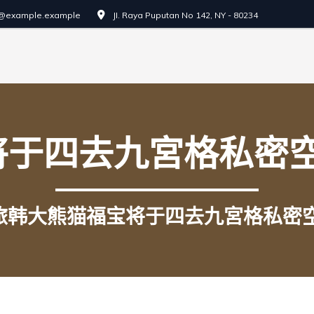
o@example.example
JI. Raya Puputan No 142, NY - 80234
将于四去九宮格私密空
旅韩大熊猫福宝将于四去九宮格私密