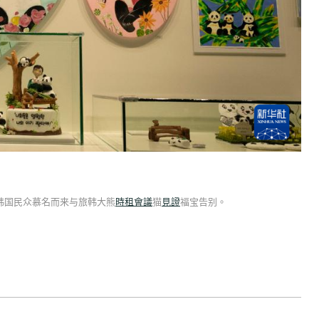
韩国民众慕名而来与旅韩大熊
時租會議
猫
見證
福宝告别。