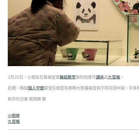
2月20日，小朋友在看福宝家
舞蹈教室
族的创意作
講座
品
九宮格
。
近期，韩国
個人空間
爱宝乐园宣布旅韩大熊猫福宝将于四月回中国。许多
新华社记者 姚琪琳 摄
小樹屋
九宮格