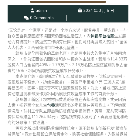
admin
2024 年 3 月 5 日
0 Comments
“无论是对一个家庭，还是对一个地方来说，脱贫并非一劳永逸。一些
群众因自身原因或环境因素仍面临生活压力，内
包養平台推薦
生发展
动力有待提升。防返贫工作稍有松懈，他们可能再度陷入贫困。”全国
人大代表、江西省赣州市市长李克坚说。
赣州市是全国著名的革命老区，也是原本较大的集中连片特困地
区之一，作为江西省巩固脱贫和乡村振兴的主战场，赣州市114.33万
脱贫人口占全省的40%，1.79万户、7.15万名防止返贫监测对象占全
省的45%，巩固拓展脱贫攻坚成果任务艰巨。
李克坚介绍，赣州通过分析历年致贫返贫数据、剖析现实案例，
发现脱贫不稳定户、边缘易致贫户、突发严重困难户等“三类人员”最
容易因病、因学、因灾等不可抗因素返贫致贫。为此，当地把防止返
贫动态监测和帮扶作为巩固拓展脱贫攻坚成果工作的首要任务。
赣州蓉江新区江坝村村民黄燕的家庭在去年突遭变故，丈夫因病
去世，抚养两个女儿生
包養
活和读书的重担落在黄燕身上。了解她家
情况后，驻村工作队立即启动防贫保险申报流程，黄燕一家共获得防
贫保险理赔金112264.34元。“这笔钱来得太及时了，真要感谢党和政
府的好政策！”黄燕说。
黄燕之所以能领到防贫保险理赔金，源于赣州市创新开发“精准防
贫保险”。政府出资设立保险资金池、购买社会保险服务，为致贫返贫