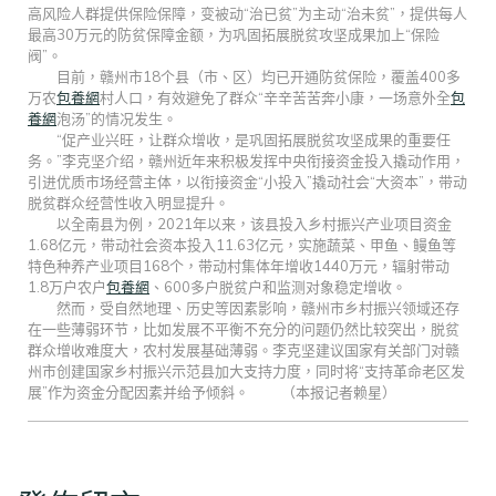
高风险人群提供保险保障，变被动“治已贫”为主动“治未贫”，提供每人
最高30万元的防贫保障金额，为巩固拓展脱贫攻坚成果加上“保险
阀”。
目前，赣州市18个县（市、区）均已开通防贫保险，覆盖400多
万农
包養網
村人口，有效避免了群众“辛辛苦苦奔小康，一场意外全
包
養網
泡汤”的情况发生。
“促产业兴旺，让群众增收，是巩固拓展脱贫攻坚成果的重要任
务。”李克坚介绍，赣州近年来积极发挥中央衔接资金投入撬动作用，
引进优质市场经营主体，以衔接资金“小投入”撬动社会“大资本”，带动
脱贫群众经营性收入明显提升。
以全南县为例，2021年以来，该县投入乡村振兴产业项目资金
1.68亿元，带动社会资本投入11.63亿元，实施蔬菜、甲鱼、鳗鱼等
特色种养产业项目168个，带动村集体年增收1440万元，辐射带动
1.8万户农户
包養網
、600多户脱贫户和监测对象稳定增收。
然而，受自然地理、历史等因素影响，赣州市乡村振兴领域还存
在一些薄弱环节，比如发展不平衡不充分的问题仍然比较突出，脱贫
群众增收难度大，农村发展基础薄弱。李克坚建议国家有关部门对赣
州市创建国家乡村振兴示范县加大支持力度，同时将“支持革命老区发
展”作为资金分配因素并给予倾斜。 （本报记者赖星）