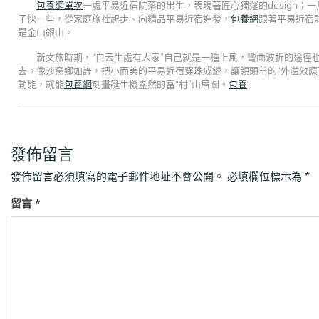
包養網單次
一處平易近宿院落的出生，表現著匠心獨運的design
子快一些，從家庭旅社起步、向精品平易近宿進發，
包養網
跟著平易近宿
是金山銀山。
新文旅時期，“白云生處有人家”自己就是一種上風，彎曲波折的途徑
去。像沙窯鄉如許，把小而美的平易近宿穿珠成鏈，讓領頭羊的“外溢效應
動能，就能
包養網
刻畫誕生機盎然的富“村”山居圖。
包養
發佈留言
發佈留言必須填寫的電子郵件地址不會公開。
必填欄位標示為
*
留言
*