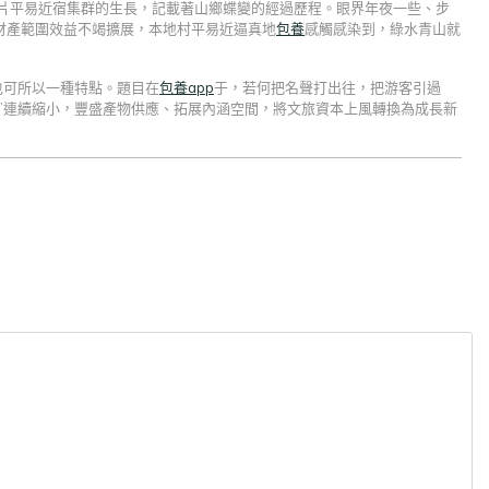
；一片平易近宿集群的生長，記載著山鄉蝶變的經過歷程。眼界年夜一些、步
財產範圍效益不竭擴展，本地村平易近逼真地
包養
感觸感染到，綠水青山就
也可所以一種特點。題目在
包養app
于，若何把名聲打出往，把游客引過
”連續縮小，豐盛產物供應、拓展內涵空間，將文旅資本上風轉換為成長新