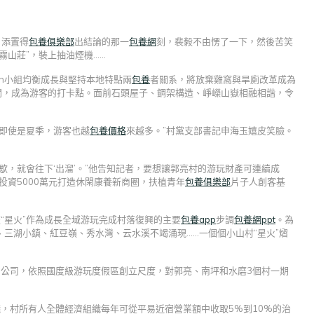
，添置得
包養俱樂部
出結論的那一
包養網
刻，裴毅不由愣了一下，然後苦笑
霧山莊”，裝上抽油煙機……
gn小組均衡成長與堅持本地特點兩
包養
者關系，將放棄雞窩與旱廁改革成為
間，成為游客的打卡點。面前石頭屋子、鋼架構造、崢嶸山嶽相融相諧，令
即使是夏季，游客也越
包養價格
來越多。”村黨支部書記申海玉嬉皮笑臉。
歇，就會往下‘出溜’。”他告知記者，要想讓郭亮村的游玩財產可連續成
投資5000萬元打造休閑康養新商圈，扶植青年
包養俱樂部
片子人創客基
“星火”作為成長全域游玩完成村落復興的主要
包養app
步調
包養網ppt
。為
三湖小鎮、紅豆嶺、秀水灣、云水溪不竭涌現……一個個小山村“星火”熠
營公司，依照國度級游玩度假區創立尺度，對郭亮、南坪和水磨3個村一期
錢，村所有人全體經濟組織每年可從平易近宿營業額中收取5%到10%的治