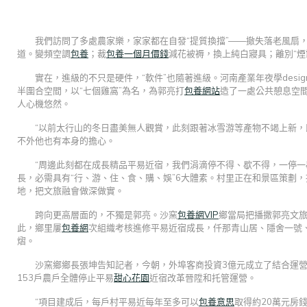
我們訪問了多處農家樂，家家都在自發“提質換擋”——撤失落老風扇
道。變頻空調
包養
；裁
包養一個月價錢
減花被褥，換上純白寢具；離別“煙
實在，進級的不只是硬件，“軟件”也隨著進級。河南產業年夜學desi
半圍合空間，以“七個雞窩”為名，為郭亮打
包養網站
造了一處公共憩息空
人心機悠然。
“以前太行山的冬日盡美無人觀賞，此刻跟著冰雪游等產物不竭上新，
不外他也有本身的擔心。
“周邊此刻都在成長精品平易近宿，我們涓滴停不得、歇不得，一停一
長，必需具有“行、游、住、食、購、娛”6大體素。村里正在和景區策劃，
地，把文旅融會做深做實。
跨向更高層面的，不獨是郭亮。沙窯
包養網VIP
鄉當局把播撒郭亮文旅
此，鄉里屢
包養網
次組織考核進修平易近宿成長，仟那青山居、隱舍一號、
熠。
沙窯鄉鄉長張坤告知記者，今朝，外埠客商投資3億元成立了結合運
153戶農戶全體停止平易
甜心花園
近宿改革晉陞和托管運營。
“項目建成后，每戶村平易近每年至多可以
包養意思
取得約20萬元房