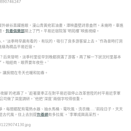
窗外峽谷直躍進眼，漫山青黃宛若油畫，潭映盡壁詩意盎然。未幾時，車進
間，
包養俱樂部
關上了門。平易近宿院落“明苑樓”映進視線。
。“淡季時早晨有看的、有玩的，吸引了良多游客留上去。”作為昔時打洞
進級為精品平易近宿。
呀？后來發明，淡季村里從早到晚都擠滿了游客。再了解一下狀況村里基本
了。咱經商，眼界要年夜些。”
，讓房間在冬天也暖和如春。
年夜腳’的老路了。”趁著夏季正在對平易近宿停止改革晉陞的村平易近李軍
公司做了深度調研。”他把“深度”兩個字咬得很重。
幾凈，每間都配有電熱水器、抽水馬桶、電吹風、洗衣機……“前段日子，天天
是古代風，住上去別提
包養網
有多拉風’。”李軍成興高采烈。