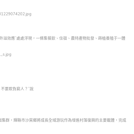
外溢效應”處處浮現，一條集餐飲、住宿、農特產物批發、蒔植養殖于一體
不要欺負窮人？”說
宿集群，輝縣市沙窯鄉將成長全域游玩作為增進村落復興的主要載體，完成