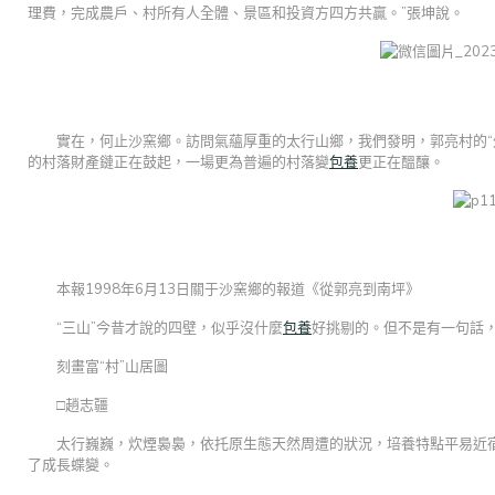
理費，完成農戶、村所有人全體、景區和投資方四方共贏。”張坤說。
實在，何止沙窯鄉。訪問氣蘊厚重的太行山鄉，我們發明，郭亮村的“
的村落財產鏈正在鼓起，一場更為普遍的村落變
包養
更正在醞釀。
本報1998年6月13日關于沙窯鄉的報道《從郭亮到南坪》
“三山”今昔才說的四壁，似乎沒什麼
包養
好挑剔的。但不是有一句話，
刻畫富“村”山居圖
□趙志疆
太行巍巍，炊煙裊裊，依托原生態天然周遭的狀況，培養特點平易近
了成長蝶變。