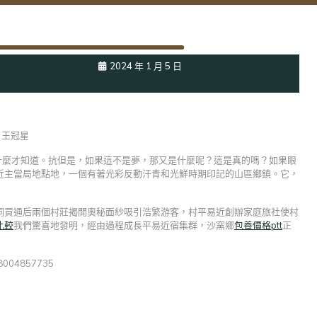
2024 年 1 月 5 日
王冠星
什麼才知道。抗但是，如果這不是夢，那又是什麼呢？這是真的嗎？如果眼
近主當局地點地，一個有著光彩反動汗青和光鮮時期印記的山區鄉鎮。它，
亮洞買通后兩個村莊揭開奧秘面紗吸引浩繁游客，村平易近創辦家庭旅社使村
比較
我們驚喜地發明，經由過程成長平易近宿集群，沙窯鄉
包養價格ptt
正