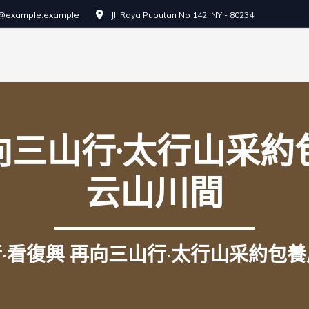
o@example.example
JI. Raya Puputan No 142, NY - 80234
向三山行·太行山采約包
云山川間
·看復興 再向三山行·太行山采約包養風