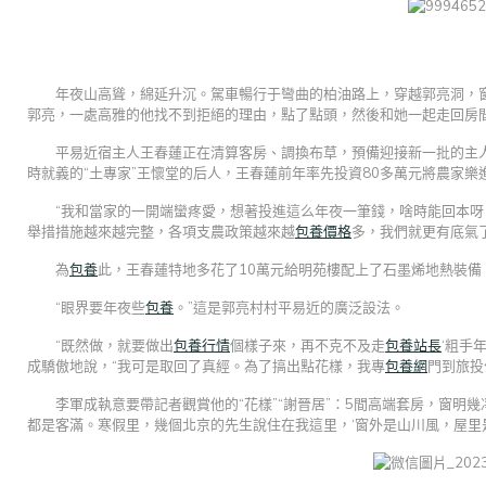
年夜山高聳，綿延升沉。駕車暢行于彎曲的柏油路上，穿越郭亮洞，
郭亮，一處高雅的他找不到拒絕的理由，點了點頭，然後和她一起走回房
平易近宿主人王春蓮正在清算客房、調換布草，預備迎接新一批的主人
時就義的“土專家”王懷堂的后人，王春蓮前年率先投資80多萬元將農家樂
“我和當家的一開端蠻疼愛，想著投進這么年夜一筆錢，啥時能回本
舉措措施越來越完整，各項支農政策越來越
包養價格
多，我們就更有底氣
為
包養
此，王春蓮特地多花了10萬元給明苑樓配上了石墨烯地熱裝備
“眼界要年夜些
包養
。”這是郭亮村村平易近的廣泛設法。
“既然做，就要做出
包養行情
個樣子來，再不克不及走
包養站長
‘粗手
成驕傲地說，“我可是取回了真經。為了搞出點花樣，我專
包養網
門到旅投
李軍成執意要帶記者觀賞他的“花樣”“謝晉居”：5間高端套房，窗明
都是客滿。寒假里，幾個北京的先生說住在我這里，‘窗外是山川風，屋里