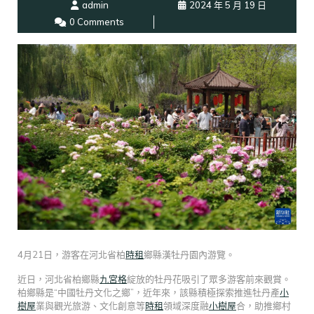
admin
2024 年 5 月 19 日
0 Comments
4月21日，游客在河北省柏
時租
鄉縣漢牡丹園內游覽。
近日，河北省柏鄉縣
九宮格
綻放的牡丹花吸引了眾多游客前來觀賞。
柏鄉縣是“中國牡丹文化之鄉”，近年來，該縣積極探索推進牡丹產
小
樹屋
業與觀光旅游、文化創意等
時租
領域深度融
小樹屋
合，助推鄉村