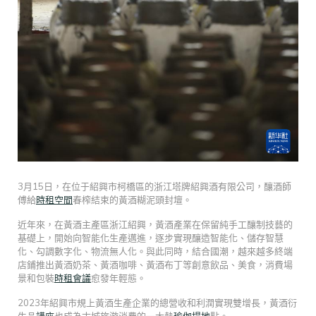
3月15日，在位于紹興市柯橋區的浙江塔牌紹興酒有限公司，釀酒師
傅給
時租空間
春榨結束的黃酒糊泥頭封壇。
近年來，在黃酒主產區浙江紹興，黃酒產業在保留純手工釀制技藝的
基礎上，開始向智能化生產邁進，逐步實現釀造智能化、儲存智慧
化、勾調數字化、物流無人化。與此同時，結合國潮，越來越多終端
店鋪推出黃酒奶茶、黃酒咖啡、黃酒布丁等創意飲品、美食，消費場
景和包裝
時租會議
愈發年輕態。
2023年紹興市規上黃酒生產企業的總營收和利潤實現雙增長，黃酒衍
生品
講座
也成為古城旅游消費的一大熱
瑜伽場地
點。