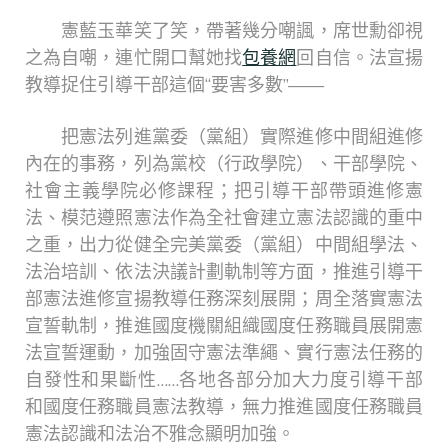
憲藍玉華笑了笑，帶著幾分嘲諷，席世勳卻視
之為自嘲，連忙開口幫她找
包養網
回自信。法宣揚
教導捉住引導干部這個“要害多數”——
把憲法列進黨委（黨組）實際進修中間組進修
內在的事務，列為黨校（行政學院）、干部學院、
社會主義學院必修課程；把引導干部帶頭進修憲
法、模范遵照憲法作為全社會建立憲法認識的重中
之重，出力從健全完美黨委（黨組）中間組學法、
法治培訓、依法決議計劃軌制等方面，推進引導干
部憲法進修宣揚教導任務深刻展開；周全落實憲法
宣誓軌制，推進國度機關組織國度任務職員展開憲
法宣誓運動，加強固守憲法準繩、實行憲法任務的
自發性和果斷性……各地各部分加大力度引導干部
和國度任務職員憲法教導，無力推進國度任務職員
憲法認識和法治不雅念顯明加強。