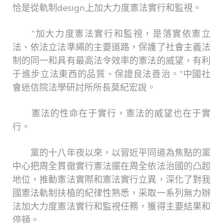
恰是從軌制design上加大力度憲法實行和監視。
“加大力度憲法實行和監視，是落實依憲立
法、依法立法準繩的主要道路，保護了社會主義法
制的同一和具有最高法令效率的憲法的威望，有利
于進步立法東西的品質、保證良法善治。”中國社
會迷信院法學研討所所長莫紀宏說。
憲法的性命在于實行，憲法的威望也在于實
行。
黨的十八年夜以來，以習近平同道為焦點的黨
中心把周全貫徹實行憲法擺在周全依法治國的凸起
地位，推動憲法實際和憲法實行立異，深化了對我
國憲法軌制扶植的紀律性熟悉，采取一系列無力辦
法加大力度憲法實行和監視任務，獲得主要結果和
停頓。