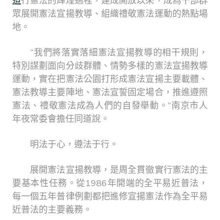
道
行憲法的輝煌過程，建成開放以來，成為干部群
眾展開憲法宣揚教導、組織禮敬憲法運動的熱點場
地。
“我們將落實落細憲法宣揚教導的相干規則，
特別謀劃面向分歧群體、情勢多樣的憲法宣揚教導
運動，實在把憲法公園打形成憲法宣揚主要載體、
憲法教導主要陣地、憲法宣誓固定場合，推進遵照
憲法、禮敬憲法成為人們的自發舉動。”南京市人
年夜常委會擔任同道說。
明法于心，遵法于行。
展開憲法宣揚教導，是周全貫徹實行憲法的主
要基本性任務。從1986年開端的全平易近普法，
每一個五年普律例劃都把進修宣揚憲法作為全平易
近普法的主要義務。