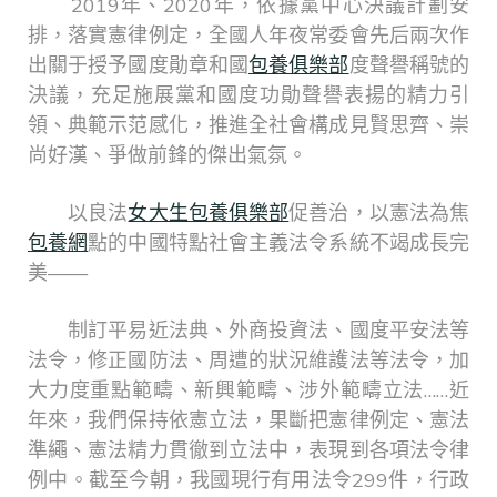
2019年、2020年，依據黨中心決議計劃安
排，落實憲律例定，全國人年夜常委會先后兩次作
出關于授予國度勛章和國
包養俱樂部
度聲譽稱號的
決議，充足施展黨和國度功勛聲譽表揚的精力引
領、典範示范感化，推進全社會構成見賢思齊、崇
尚好漢、爭做前鋒的傑出氣氛。
以良法
女大生包養俱樂部
促善治，以憲法為焦
包養網
點的中國特點社會主義法令系統不竭成長完
美——
制訂平易近法典、外商投資法、國度平安法等
法令，修正國防法、周遭的狀況維護法等法令，加
大力度重點範疇、新興範疇、涉外範疇立法……近
年來，我們保持依憲立法，果斷把憲律例定、憲法
準繩、憲法精力貫徹到立法中，表現到各項法令律
例中。截至今朝，我國現行有用法令299件，行政