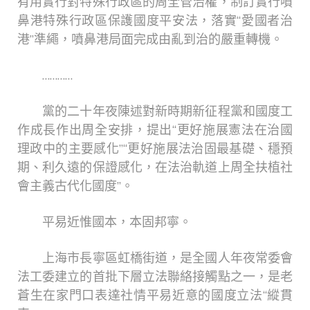
有用實行對特殊行政區的周全管治權，制訂實行噴
鼻港特殊行政區保護國度平安法，落實“愛國者治
港”準繩，噴鼻港局面完成由亂到治的嚴重轉機。
…………
黨的二十年夜陳述對新時期新征程黨和國度工
作成長作出周全安排，提出“更好施展憲法在治國
理政中的主要感化”“更好施展法治固最基礎、穩預
期、利久遠的保證感化，在法治軌道上周全扶植社
會主義古代化國度”。
平易近惟國本，本固邦寧。
上海市長寧區虹橋街道，是全國人年夜常委會
法工委建立的首批下層立法聯絡接觸點之一，是老
蒼生在家門口表達社情平易近意的國度立法“縱貫