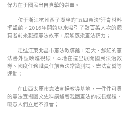
偉力在于國民出自真摯的崇奉。
位于浙江杭州西子湖畔的“五四憲法”汗青材料
擺設館，2016年開館以來吸引了數百萬人次的觀
賞者前來凝聽憲法故事，感觸感染憲法精力；
走進江東北昌市憲法教導館，宏大、鮮紅的憲
法書外型映進視線，本地在這里展開國民法治教
導、國度任務職員任前憲法常識測試、憲法宣誓等
運動；
在山西太原市憲法宣揚教導基地，一件件可貴
的憲法宣揚圖文史料講述著我國憲法的成長過程，
吸惹人們立足不雅看；
…………