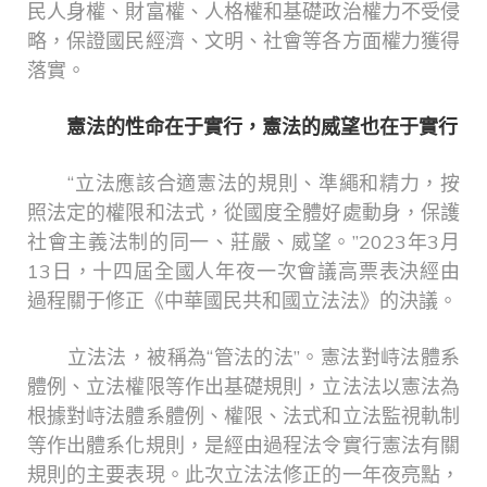
民人身權、財富權、人格權和基礎政治權力不受侵
略，保證國民經濟、文明、社會等各方面權力獲得
落實。
憲法的性命在于實行，憲法的威望也在于實行
“立法應該合適憲法的規則、準繩和精力，按
照法定的權限和法式，從國度全體好處動身，保護
社會主義法制的同一、莊嚴、威望。”2023年3月
13日，十四屆全國人年夜一次會議高票表決經由
過程關于修正《中華國民共和國立法法》的決議。
立法法，被稱為“管法的法”。憲法對峙法體系
體例、立法權限等作出基礎規則，立法法以憲法為
根據對峙法體系體例、權限、法式和立法監視軌制
等作出體系化規則，是經由過程法令實行憲法有關
規則的主要表現。此次立法法修正的一年夜亮點，