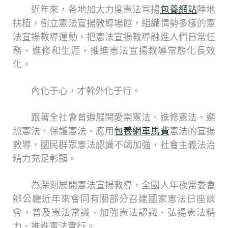
近年來，各地加大力度憲法宣揚
包養網站
陣地
扶植，樹立憲法宣揚教導場館，組織情勢多樣的憲
法宣揚教導運動，把憲法宣揚教導融進人們日常任
務、進修和生涯，推進憲法宣揚教導常態化長效
化。
內化于心，才幹外化于行。
跟著全社會普遍展開愛崇憲法、進修憲法、遵
照憲法、保護憲法、應用
包養網車馬費
憲法的宣揚
教導，國民群眾憲法認識不竭加強，社會主義法治
精力充足彰顯。
為深刻展開憲法宣揚教導，全國人年夜常委會
辦公廳近年來會同有關部分召建國家憲法日座談
會，普及憲法常識、加強憲法認識、弘揚憲法精
力、推進憲法實行。