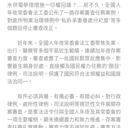
水供電舉措措施一切權回誰？……前不久，全國人
年夜常委會法工委公布了一路存案審查任務案例，
對處所物業治理條例中“私拆承重墻處分尺度”等多
個題目停止審查改正。
近年來，全國人年夜常委會法工委聚焦失業、
出行、醫療等多個平易近生範疇，連續加年夜存案
審查力度，審查處置了一批國民群眾反應集中、影
響蒼生親身好處、直接觸及國民權力任務的“題目”
律例、司法說明，保護了國民符合法規權益和國度
法治同一。
有件必須具備、有備必審、有錯必糾，對行政
律例、處所性律例、司法說明等規范性文件展開存
案審查，是憲法法令付與全國人年夜及其常委會的
一項主要權柄。顛末連續盡力和無力推進，存案審
查任務扎實推動，審查力度不竭加年夜、審查方法