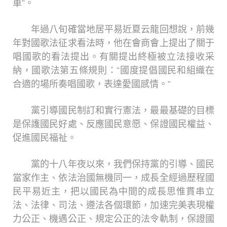
車”。
年過八旬確當地居平易近夏云龍回想說，前幾
年對國歌法征求看法時，他在會商會上提出了關于
唱國歌的看法提出。有關提出終極被立法接收采
納，國歌法第五條規則：“國度提倡國民和組織在
合適的場所奏唱國歌，表達愛國感情。”
黨引導國民制訂和實行憲法，最最基礎的目標
是保護國民好處、反應國民意愿、保證國民權益、
促進國民福祉。
黨的十八年夜以來，我們保持黨的引導、國民
當家作主、依法治國無機同一，成長全經過歷程國
民平易近主，把以國民為中間的成長思惟貫串立
法、法律、司法、遵法各個環節，加速完美表現權
力公正、機遇公正、規定公正的法令軌制，保證國