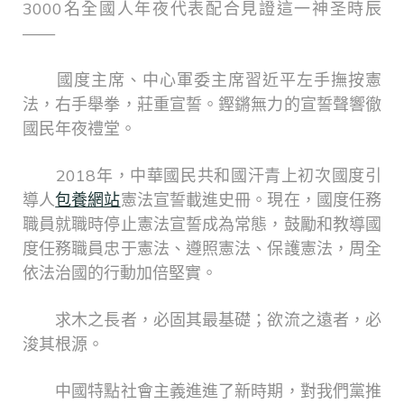
3000名全國人年夜代表配合見證這一神圣時辰
——
國度主席、中心軍委主席習近平左手撫按憲
法，右手舉拳，莊重宣誓。鏗鏘無力的宣誓聲響徹
國民年夜禮堂。
2018年，中華國民共和國汗青上初次國度引
導人
包養網站
憲法宣誓載進史冊。現在，國度任務
職員就職時停止憲法宣誓成為常態，鼓勵和教導國
度任務職員忠于憲法、遵照憲法、保護憲法，周全
依法治國的行動加倍堅實。
求木之長者，必固其最基礎；欲流之遠者，必
浚其根源。
中國特點社會主義進進了新時期，對我們黨推