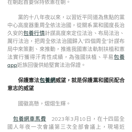
在朝起首要保持依憲在朝。
黨的十八年夜以來，以習近平同道為焦點的黨
中心高度器重周全依法治國，從關系黨和國度長治
久安的
包養行情
計謀高度來定位法治、布局法治、
厲行法治，把周全依法治國歸入“四個周全”計謀布
局中來策劃、來推動，推進我國憲法軌制扶植和憲
法實行獲得汗青性成績，為強國扶植、平易
包養
app
近族回復供給堅實法治保證。
保護憲法
包養網
威望，就是保護黨和國民配合
意志的威望
國徽高懸，熠熠生輝。
包養網車馬費
2023年3月10日，在十四屆全
國人年夜一次會議第三次全部會議上，現場近