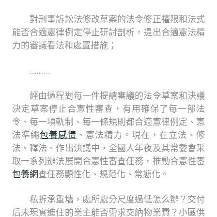
對刑事訴訟法修改草案的法令修正權限和法式
能否合適憲律例定停止研討剖析，提出合適憲法精
力的審議看法和處置措施；
…………
經由過程對每一件提請審議的法令草案和決議
決定草案停止合憲性審查，有用確保了每一部法
令、每一項軌制、每一條規則都合適憲律例定、憲
法準繩
包養感情
、憲法精力。現在，在立法、修
法、釋法、作出決議中，全國人年夜及其常委會采
取一系列辦法展開合憲性審查任務，推動合憲性審
包養網
查任務顯性化、規范化、常態化。
私拆承重墻，處所處分尺度過低怎么辦？交付
后未現實進住的業主能否需求交納物業費？小區供