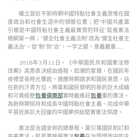
確立習近平新時期中國特點社會主義思惟在國
度政治和社會生涯中的領導位置；把“中國共產黨
引導是中國特點社會主義最實質的特征”寫進憲法
總綱第一條；“健全社會主義法制”改為“健全社會主
義法治”，從“制”到“治”，一字之變，意義嚴重……
2018年3月11日，《中華國民共和國憲法修
改案》高票表決經由過程，如潮的掌聲，在國民年
夜禮堂長時光響起。適應時期請求和國民意愿，站
在新的汗青方位，將黨和國民發明的新的巨大成績
和可貴經歷
包養俱樂部
實時載進莊
包養
重的憲法，
為新時期保持和成長中國特點社會主義、完成中華
平易近族巨大回復的中國夢供給堅實憲法保證。
憲法是治國安邦的總章程。黨引導國民制訂和
完美憲法，就是要施展憲法
包養
在治國理政中的主