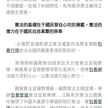
不竭豐盛，加強了糾錯剛性，有用確保憲法獲得正
確周全貫徹。
憲法的基礎在于國民發自心坎的擁戴，憲法的
偉力在于國民出自真摯的崇奉
“必需把宣揚和建立憲法威望作為周全推動
包
養行情
依法治國的嚴重事項抓緊抓好”。
新情勢新義務急切請求加大力度憲法宣揚教
導，推進憲法宣揚教導常態化長效化，使憲
包養網
法精力深刻人心，以憲法精力凝心聚力。
觀賞憲法宣揚教導展，展開憲法主題宣講，舉
辦
包養管道
憲法宣誓典禮……江蘇南京憲法公園集
中展現了中國共產黨引導國民制訂憲法、實
包養管