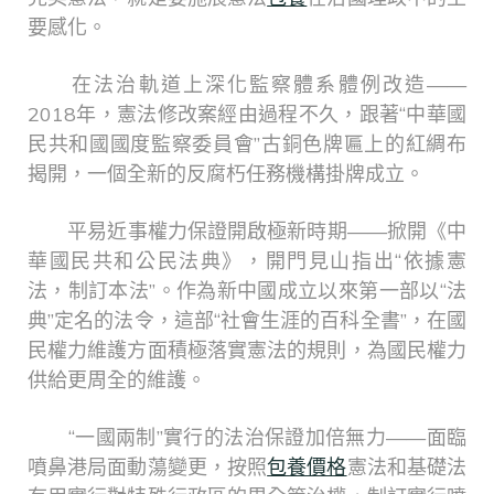
要感化。
在法治軌道上深化監察體系體例改造——
2018年，憲法修改案經由過程不久，跟著“中華國
民共和國國度監察委員會”古銅色牌匾上的紅綢布
揭開，一個全新的反腐朽任務機構掛牌成立。
平易近事權力保證開啟極新時期——掀開《中
華國民共和公民法典》，開門見山指出“依據憲
法，制訂本法”。作為新中國成立以來第一部以“法
典”定名的法令，這部“社會生涯的百科全書”，在國
民權力維護方面積極落實憲法的規則，為國民權力
供給更周全的維護。
“一國兩制”實行的法治保證加倍無力——面臨
噴鼻港局面動蕩變更，按照
包養價格
憲法和基礎法