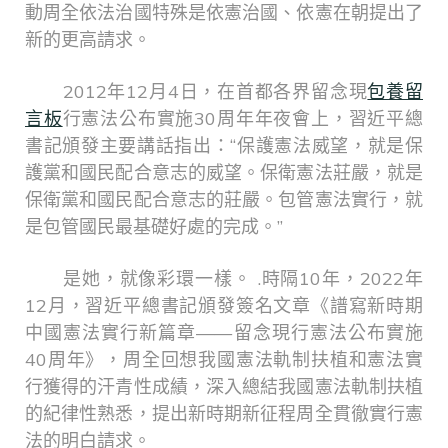
動周全依法治國特殊是依憲治國、依憲在朝提出了
新的更高請求。
2012年12月4日，在首都各界留念現
包養留
言板
行憲法公布實施30周年年夜會上，習近平總
書記頒發主要講話指出：“保護憲法威望，就是保
護黨和國民配合意志的威望。保衛憲法莊嚴，就是
保衛黨和國民配合意志的莊嚴。包管憲法實行，就
是包管國民最基礎好處的完成。”
是她，就像彩環一樣。 .時隔10年，2022年
12月，習近平總書記頒發簽名文章《譜寫新時期
中國憲法實行新篇章——留念現行憲法公布實施
40周年》，周全回想我國憲法軌制扶植和憲法實
行獲得的汗青性成績，深入總結我國憲法軌制扶植
的紀律性熟悉，提出新時期新征程周全貫徹實行憲
法的明白請求。