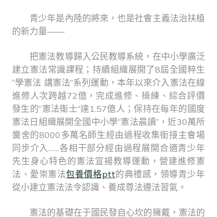
青少年是內陸的將來，也是社會主義法治扶植
的新力量——
把憲法教導歸入公民教導系統，在中小學廣泛
建立憲法常識課程；持續組織展開了8屆全國粹生
“學憲法 講憲法”系列運動，本年以來介入憲法在線
進修人次跨越72億，完成進修、操練、綜合評價
發生的“憲法衛士”達1.57億人；保持在每年的國度
憲法日組織展開全國中小學“憲法晨讀”，近30萬所
黌舍的8000多萬名師生經由過程收集銜接主會場
同步介入……各相干部分經由過程展開合適青少年
先生身心特色的憲法宣揚教導運動，營建進修憲
法、愛崇憲法
包養價格ptt
的典禮感，領導青少年
從小建立憲法法令認識、養成尊法遵法習氣。
憲法的基礎在于國民發自心坎的擁戴，憲法的