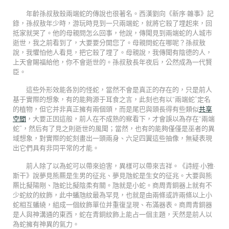
年齡孫叔敖殺兩端蛇的傳說也很著名。西漢劉向《新序·雜事》記
錄，孫叔敖年少時，游玩時見到一只兩端蛇，就將它殺了埋起來，回
抵家就哭了。他的母親問怎么回事，他說，傳聞見到兩端蛇的人城市
逝世，我之前看到了，大要要分開您了。母親問蛇在哪呢？孫叔敖
說，我懼怕他人看見，把它殺了埋了。母親說，我傳聞有陰德的人，
上天會賜福給他，你不會逝世的。孫叔敖長年夜后，公然成為一代賢
臣。
這些外形效能各別的怪蛇，當然不會是真正的存在的，只是前人
基于實際的想象，有的能夠源于耳食之言，此刻也有以“兩端蛇”定名
的植物，但它并非真正擁有兩個頭，而是尾巴與頭長得有些類似
共享
空間
，大要正因這般，前人在不成熟的察看下，才會誤以為存在“兩端
蛇”，然后有了見之則逝世的風聞；當然，也有的能夠僅僅是巫者的異
域想象，對實際的蛇刻畫出一頭兩身、六足四翼這些抽像，無疑表現
出它們具有非同平常的才能。
前人除了以為蛇可以帶來迫害，異樣可以帶來吉祥。《詩經·小雅·
斯干》說夢見熊羆是生男的征兆、夢見虺蛇是生女的征兆。大要與熊
羆比擬陽剛、虺蛇比擬陰柔有關。虺就是小蛇。商周青銅器上就有不
少蛇紋的紋飾，此中蟠虺紋最為罕見，也就是由兩條或許兩條以上小
蛇相互蟠繞，組成一個紋飾單位并重復呈現、布滿器表。商周青銅器
是人與神溝通的東西，蛇在青銅紋飾上能占一個主題，天然是前人以
為蛇擁有神異的氣力。