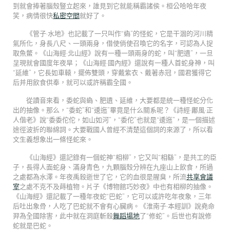
到就會捧著腦殼豎立起來，誰見到它就能稱霸諸侯。桓公哈哈年夜
笑，病情很快
私密空間
就好了。
《管子·水地》也記載了一只叫作“蟡”的怪蛇，它是干涸的河川精
氣所化，身長八尺、一頭兩身，借使倘使召喚它的名字，可認為人捉
取魚鱉。《山海經·北山經》說有一種一頭兩身的蛇，叫“肥遺”，一旦
呈現就會國度年夜旱；《山海經·國內經》還說有一種人首蛇身神，叫
“延維”，它長如車轅，擺佈雙頭，穿戴紫衣、戴著赤冠，國君獲得它
后并用飲食供奉，就可以或許稱霸全國。
從讀音來看，委蛇與蟡、肥遺、延維，大要都是統一種怪蛇分化
出的抽像。那么，“委蛇”和“逶迤”畢竟是什么關系呢？《詩經·鄘風·正
人偕老》說“委委佗佗，如山如河”，“委佗”也就是“逶迤”，是一個描述
途徑波折的聯綿詞。大要戰國人曾經不清楚這個詞的來源了，所以看
文生義想象出一條怪蛇來。
《山海經》還記錄有一個蛇神“相柳”，它又叫“相繇”，是共工的臣
子，長得人面蛇身、滿身青色，九顆腦殼分辨在九座山上飲食，所過
之處都為水澤。年夜禹殺逝世了它，它的血很是腥臭，所流
共享會議
室
之處不克不及蒔植物。片子《博物館巧妙夜》中也有相柳的抽像。
《山海經》還記載了一種年夜蛇“巴蛇”，它可以或許吃年夜象，三年
后吐出象骨，人吃了巴蛇就不會有心臟病。《淮南子·本經訓》說堯命
羿為全國除害，此中就在洞庭斬殺
舞蹈場地
了“修蛇”。后世也有說修
蛇就是巴蛇。