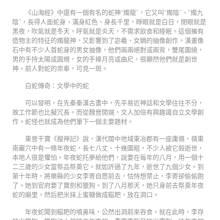
《山海經》中還有一個有名的蛇神“燭龍”，它又叫“燭陰”、“燭九
陰”，長得人面蛇身、滿身紅色、身長千里，睜眼就是白日，閉眼就是
黑夜，吹氣就是冬天，呼氣就是炎天，不需求飲食和睡眠。這個擁有
造物主的特征的燭龍神，又影響到了宓羲、女媧的抽像創作。漢畫像
石中有不少人首蛇身的男女抽像，他們兩兩絕對或兩背，雙尾圍繞，
男的手持太陽或圓規，女的手捧月亮或曲尺，很顯然他們就是創世
神。前人對蛇的崇奉，可見一斑。
白蛇傳奇：文學中的蛇
可以發明，在先秦秦漢古書中，先平易近神話和文學往往不分，
故工作節也比擬冗長。而從魏晉開端，文人加倍有興趣識自立文學創
作。蛇怪也就成為他們筆下一個主要題材。
東晉干寶《搜神記》說，漢代閩中地域東冶郡有一座庸嶺，嶺東
南巖穴中有一條年夜蛇，長七八丈、十幾圍粗，不少人被它殺逝世，
本地人很是懼怕。年夜蛇托夢給他們，說要在每年的八月，用一個十
二三歲的少女當祭品祭奠它。就如許過了九年，逝世了九個少女。到
第十年時，將樂縣的少女李寄自愿前去，怙恃想禁止，李寄卻偷偷跑
了。她到官府要了寶劍和獵狗。到了八月那天，她只身前去祭奠年夜
蛇的廟里，然后把米抹上蜜糖做成糍粑，放在洞口。
年夜蛇聞到糍粑的噴鼻味，公然出洞前來吞食。就在此時，李存