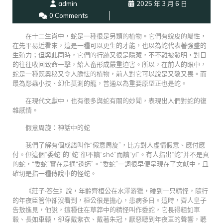
admin
2025 年 3 月 6 日
0 Comments
在十二生肖中，蛇是一種很是另類的植物。它們有蛻皮的屬性，
在先平易近看來，這是一種可以更生的才能，也以為蛇代表著強盛的
生殖力；但與此同時，它們的行跡又很是隱藏，不不難被發明，對目
的往往收回致命一擊，給人畜形成嚴重迫害。所以，在前人的眼中，
蛇是一種既奧秘又令人膽怯的植物，前人對它可以說是又敬又畏。而
最為彫蟲小技、幻化莫測的龍，普通以為重要原型正也是蛇。
在現代文獻中，也有很多與蛇有關的妙聞，表現出人們對蛇的復
雜感情。
假意周旋：神話中的蛇
我們了解有個成語叫作“假意周旋”，比方對人虛情假意、應付應
付。但這個“委蛇”的“蛇”卻不讀“shé”而讀“yí”。有人指出“蛇”并不是真
的蛇，“委蛇”實在是通“逶迤”。“委蛇”一詞很早便呈現在了文獻中，且
確切是指一種傳說中的怪蛇。
《莊子·答生》說，年齡齊桓公在水澤游獵，碰到一只精怪，隨行
的年夜臣管仲卻沒看到，桓公很是擔心，患病多日。這時，齊人皇子
告敖進見，他說，這種住在草莽中的精怪叫作委蛇，它長得粗如車
轂、長如車轅，卻穿戴紫衣、戴著朱冠，厭惡聽到年夜車的聲響，聽