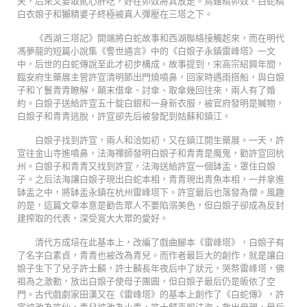
夫，后來又要取貳心肝吃，好在卯奴將其放走。烏雞精卯奴、白蛇精
白衣娘子和獺精婆子終極被真人彈壓在三塔之下。
《西湖三塔記》開端將白蛇故事和西湖聯絡接觸起來，而在明代
馮夢龍的短篇小說集《警世通言》中的《白娘子永鎮雷峰塔》一文
中，后世的白蛇傳說至此才初步構成。故事提到，宋高宗紹興年間，
臨安府生藥展主管許宣清明節出門燒噴鼻，回家時遇雨搭船，與白娘
子和丫鬟青青瞭解，顛末借傘、討傘、取傘幾回往來，兩人有了婚
約。白娘子送給許宣五十錠白銀和一身新衣服，被官府發明是贓物，
白娘子和青青逃脫，許宣卻先后被發配到姑蘇和鎮江。
白娘子找到許宣，兩人和洽如初，又在鎮江開生藥展。一天，許
宣往金山寺進噴鼻，法海禪師發明白娘子和青青是魔鬼，勸許宣回杭
州。白娘子和青青又找到許宣，法海送給許宣一個缽盂，罩住白娘
子。之后法海讓白娘子現出白蛇本相，青青現出青魚本相，一并拿進
缽盂之中，將缽盂永鎮在杭州雷峰塔下。許宣最后也落發為僧。風趣
的是，這篇文章本意是勸告眾人不要陷溺美色，但白娘子卻成為反封
建搾取的代表，深受寬大大眾的愛好。
清代方成培在此基本上，改編了戲曲腳本《雷峰塔》，白娘子有
了名字白素貞，青青也被改為青兒。而作者最巨大的創作，就是讓白
娘子生下了兒子許士麟，許士麟長年夜后中了狀元，哭祭雷峰塔，佛
祖為之激動，放出白娘子使母子團圓，但白娘子最后仍是皈依了空
門。古代戲劇家田漢又在《雷峰塔》的基本上創作了《白蛇傳》，許
宣被改為許仙，青兒被改為小青，許士麟克服法海，救出母親，最后