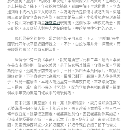
放出獵狗，獵狗沖上前咬住年夜蛇，李寄乘隙又抽出寶劍，往年夜蛇
身上持續砍了幾下。年夜蛇急忙逃竄，到廟中院子里就逝世了。李寄
進到洞中找出九個少女的頭骨，以為她們恰是怯懦才被吃失落。東越
國王很是贊賞李寄有勇有謀，愿意娶她為王后，李乾爹親也被封為縣
令。從此東冶郡不再呈
講座場地
現魔鬼。這個故事中年夜蛇為患、懦
夫斬蛇，正反應前人對害人之蛇的膽怯，并盼望除往它們的心思。
現代最著名的蛇怪，還要數白娘子白素貞。明天，“白蛇傳”是中
國現代四年夜平易近間傳說之一，不外，白蛇故事并非一揮而就，而
是經過的事況了長時光的演化。
唐傳奇中有一篇《李黃》，說的是唐憲宗元和二年，隴西人李黃
在長安市場碰到一位白衣美男，男子侍女稱其姓袁，守寡在家。李黃
為她所惑，追隨男子前去她家住了三日。第四天李黃回家后，就感到
頭疼病倒，下半身逐步化為膿水，最后只剩下一顆頭。家人往尋覓男
子，只見一座廢園，本地人說這里有一條年夜白蛇，常常環繞在樹
上。還有一篇年夜同小異的《李琯》，配角李琯也有相似遭受。這兩
個故事年夜約就是白蛇故事的最後傳說。
南宋洪邁《夷堅志》中有一篇《孫知縣妻》，說丹陽知縣孫某的
老婆洗澡一向不讓人看。十年后某日，孫某趁著酒意偷看，卻只見一
條年夜白蛇。孫某惶恐而走，老婆讓他別怕。盡管老婆對孫某如初，
但孫某終極憂慮而逝世。宋元話本《西湖三塔記》說，宋孝宗淳熙年
間，奚宣贊游西湖送少女卯奴回家，卯奴母親白衣娘子留下他當丈