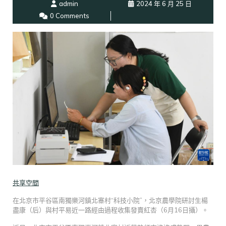
admin
2024 年 6 月 25 日
0 Comments
共享空間
在北京市平谷區南獨樂河鎮北寨村“科技小院”，北京農學院研討生楊
盡康（后）與村平易近一路經由過程收集發賣紅杏（6月16日攝）。