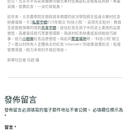
近日，北京市平谷區南獨樂河鎮北寨村近萬畝紅杏進進成熟期，果農
采摘、發賣紅杏，一派忙碌氣象。
近年來，北京農學院生物與資本周遭的狀況學院師生投身北寨村紅杏
財產復興，于2
私密空間
019年樹立“科技小院”，采用先生駐村、教員
全部旅程領導的情勢
共享空間
，捉住紅杏生孩子中的泥土東西的品質
晉陞、高產栽培技巧等要害環節，為該村紅杏財產成長供給技巧辦
事，助力
小樹屋
紅杏品德晉陞。與此同
聚首場地
時，“科技小院”樹立
了一套以村所有人全體為主的紅杏“internet+”的收集發賣形式，拓寬
發賣渠道，助力本地村平易近增收。
新華社記者 任超 攝
發佈留言
發佈留言必須填寫的電子郵件地址不會公開。
必填欄位標示為
*
留言
*