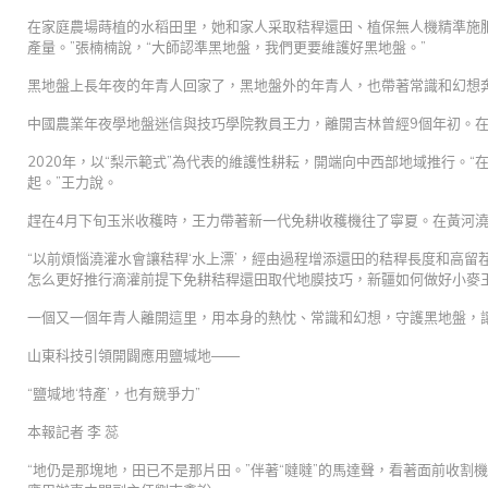
在家庭農場蒔植的水稻田里，她和家人采取秸稈還田、植保無人機精準施
產量。”張楠楠說，“大師認準黑地盤，我們更要維護好黑地盤。”
黑地盤上長年夜的年青人回家了，黑地盤外的年青人，也帶著常識和幻想
中國農業年夜學地盤迷信與技巧學院教員王力，離開吉林曾經9個年初。在
2020年，以“梨示範式”為代表的維護性耕耘，開端向中西部地域推行。“
起。”王力說。
趕在4月下旬玉米收穫時，王力帶著新一代免耕收穫機往了寧夏。在黃河
“以前煩惱澆灌水會讓秸稈‘水上漂’，經由過程增添還田的秸稈長度和高留
怎么更好推行滴灌前提下免耕秸稈還田取代地膜技巧，新疆如何做好小麥玉
一個又一個年青人離開這里，用本身的熱忱、常識和幻想，守護黑地盤，
山東科技引領開闢應用鹽堿地——
“鹽堿地‘特產’，也有競爭力”
本報記者 李 蕊
“地仍是那塊地，田已不是那片田。”伴著“噠噠”的馬達聲，看著面前收