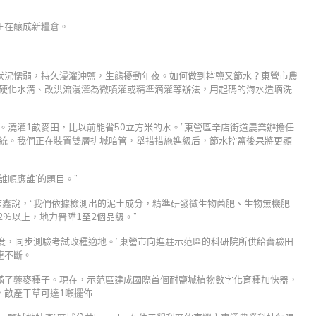
正在釀成新糧倉。
狀況懦弱，持久漫灌沖鹽，生態擾動年夜。如何做到控鹽又節水？東營市農
程硬化水溝、改洪流漫灌為微噴灌或精準滴灌等辦法，用起碼的海水造墑洗
。澆灌1畝麥田，比以前能省50立方米的水。”東營區辛店街道農業辦擔任
系統。我們正在裝置雙層排堿暗管，舉措措施進級后，節水控鹽後果將更顯
誰順應誰’的題目。”
志鑫說，“我們依據檢測出的泥土成分，精準研發微生物菌肥、生物無機肥
%以上，地力晉陞1至2個品級。”
力度，同步測驗考試改種適地。”東營市向進駐示范區的科研院所供給實驗田
連不斷。
滿了藜麥種子。現在，示范區建成國際首個耐鹽堿植物數字化育種加快器，
，畝產干草可達1噸擺佈……