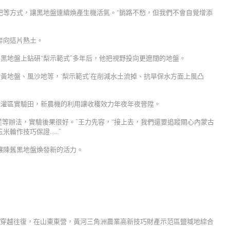
肥等方式，讓黑地盤連續煥產生機活氣。“銷路不愁，但我們不會自覺增添
奔向這片熱土。
黑地盤上鉆研“梨示範式”多年后，他把視野投向更遼闊的地盤。
在黃地盤、風沙地等，‘梨示範式’在削減水土流掉、抗旱保水方面上風凸
澆灌區實驗田，新農機的利用讓收穫效力年夜年夜晉陞。
茬等辦法，實驗後果很好。”王力先容，“接上去，我們還要追蹤關心內蒙古
米輪作技巧保證……”
讓陳舊黑地盤煥發新的活力。
割機穿越往復，在山東東營，黃河三角洲農業高新技巧財產示范區鹽堿地綜合