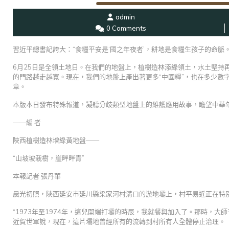
admin
0 Comments
習近平總書記誇大：“食糧平安是‘國之年夜者’，耕地是食糧生孩子的命脈。
6月25日是全領土地日。在我們的地盤上，植樹造林添綠領土，水土堅持
的門路越走越寬。現在，我們的地盤上產出著更多“中國糧”，也在多少數
章。
本版本日發布特殊報道，凝聽分歧類型地盤上的維護應用故事，瞻望中華
——編 者
陜西植樹造林增綠黃地盤——
“山坡坡栽樹，崖畔畔青”
本報記者 張丹華
晨光初照，陜西延安市延川縣梁家河村溝口的淤地壩上，村平易近正在特
“1973年至1974年，這兒開端打壩的時辰，我就餐與加入了。那時，
近賀世軍說，現在，這片壩地曾經所有的流轉到村所有人全體停止治理。