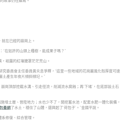
”的故事仍在續寫。
，就在已經的崩崗上。
：“在如許的山頭上種樹，能成果子嗎？”
橫，袒露的紅壤籠罩茫茫荒山。
門研究委員會主任委員黃炎息爭釋，“這里一些地域的花崗巖風化殼厚度可達
巖土產生年夜片傾斜傾圮。”
，崩崗頂部挖截水溝、引走徑流，削減流水腐蝕；再‘下堵’，在底部設土石
措施增土層、晉陞地力；水也少不了，開挖蓄水池，配套水肥一體化裝備，
包養網
了水土，穩住了山體，還興起了‘荷包子’。”金國平說。
體系修復、綜合管理。