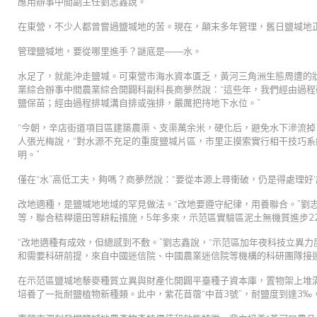
應用辦事中間副主任劉志鑫說。
在東營，不少人都曾嘗過鹽堿地的苦。現在，顛末多年管理，舊日鹽堿地
管理鹽堿地，要從哪里進手？謎底是——水。
水足了，就能沖走鹽堿。可東營市海水資本匱乏，黃河三角洲生態周遭的
業綜合辦事中間農業綜合開闢科副科長商夢然說：“這些年，我們經由過
鹽保苗；經由過程排堿溝自排或強排，嚴厲把持地下水位。”
“今朝，辛店街道項目區建築農渠、支渠萬余米，硬化后，避免水下滲流掉
人張光梅說，“對水源不充足的重度鹽堿片區，市里正摸索實行相干技巧
明。”
僅在“水”高低工夫，夠嗎？商夢然說：“要從本源上尋衝破，仍是得處理好‘
改地適種，是鹽堿地地域的罕見做法。“改地要遵守紀律，用養聯合。”劉
等，聯合秸稈還田等耕耘措施，5年多來，示范區實驗區泥土無機質進步22
“改地適種有成效，但總感到不敷。”劉志鑫說，“示范區加年夜科技立異
和需要科研前提，來自中國迷信院、中國農業迷信院等機構的科研團隊接
在示范區鹽堿地藜麥種質立異與財產化開闢平臺種子資本庫，置物架上堆
培養了一批耐鹽植物新種類。此中，紫花苜蓿“中苜3號”，耐鹽度到達3‰