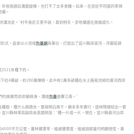
，年夜雨過后溝壑縱橫，也打不了太多食糧。后來，在習近平同道的率領
地壩。
洪溝流走。”村平易近王憲平說，直到明天，淤地壩還在施展感化。
理形式，延安以小流域
包養網
為單位，打造出了延川縣梁家河、浮圖區薛
2021年種下的。
種下近4萬畝、約280萬棵樹，此中有1萬多畝種在水土極易流掉的黃河西岸
我們的故鄉禿峁峁變綠海、溝道
包養
道賽江南。”
及種樹，種什么樹適合，要搞明白再干。顛末多年實行，造林隊總結出一套
。宜川縣林業局副局長袁國榮說：“種一片成一片，現在，宜川縣黃河沿岸
4000平方公里，叢林籠罩率、植被籠罩度、植被固碳量均明顯晉陞。黃