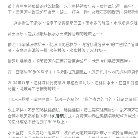
黃土高原生態周遭的狀況懦弱，水土堅持難度年夜。賀世軍記得，那些年
下，梁家河村群眾起早貪黑，鏟土、打夯、搬年夜塊石頭砌堤圍，建築淤
“一道壩攔住了泥沙，增添了優質高產農田。雨水多的時辰，水能順遂從泄
黃土高原，是我國最早摸索水土流掉管理的地域之一。
依照“山峁緩坡修梯田，陡坡山間種林草，溝道打壩造良田”的生態綜合管
張、安塞區南溝等一批“水美村落、水富村落”示范樣板。
從延川縣動身，順著黃河向正南行駛百余公里，就是宜川縣黃河西岸。
在一面高約30米的崖壁中，6棵側柏頂風而立。這是宜川本地的造林隊員們
2004年以來，造林隊員們持續20年植樹攔泥沙、造林保水土，在宜川縣
絕壁、陡坡等生態懦弱地域。
“山坡坡栽樹，崖畔畔青。”隊長王永紅說，“我們盡力的目的，就是要讓
水土堅持，不是簡略挖幾個坑、種幾棵樹。黃土高原降雨量少，能不克不
合適本地天然前提的造林
包養網
方式，在黃河中游生態懦弱地域卓有成效
的造林成活率晉陞到了90%以上。”
水土堅持，久久為功。近年來，陜西黃河道域年均新增水土流掉管理面積約