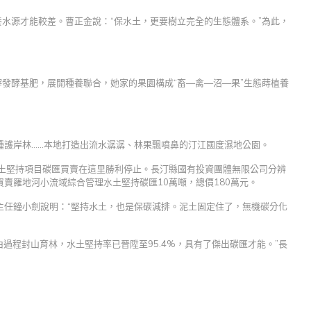
養水源才能較差。曹正金說：“保水土，更要樹立完全的生態體系。”為此，
滓發酵基肥，展開種養聯合，她家的果園構成“畜—禽—沼—果”生態蒔植養
種護岸林……本地打造出流水潺潺、林果飄噴鼻的汀江國度濕地公園。
水土堅持項目碳匯買賣在這里勝利停止。長汀縣國有投資團體無限公司分辨
賣羅地河小流域綜合管理水土堅持碳匯10萬噸，總價180萬元。
主任鐘小劍說明：“堅持水土，也是保碳減排。泥土固定住了，無機碳分化
經由過程封山育林，水土堅持率已晉陞至95.4%，具有了傑出碳匯才能。”長