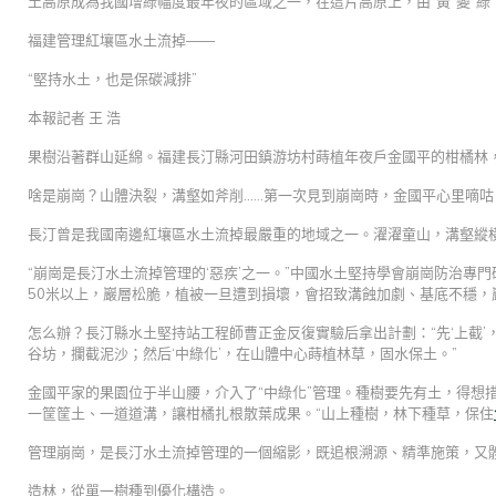
土高原成為我國增綠幅度最年夜的區域之一，在這片高原上，由“黃”變“綠
福建管理紅壤區水土流掉——
“堅持水土，也是保碳減排”
本報記者 王 浩
果樹沿著群山延綿。福建長汀縣河田鎮游坊村蒔植年夜戶金國平的柑橘林
啥是崩崗？山體決裂，溝壑如斧削……第一次見到崩崗時，金國平心里嘀咕
長汀曾是我國南邊紅壤區水土流掉最嚴重的地域之一。濯濯童山，溝壑縱
“崩崗是長汀水土流掉管理的‘惡疾’之一。”中國水土堅持學會崩崗防治專
50米以上，巖層松脆，植被一旦遭到損壞，會招致溝蝕加劇、基底不穩，
怎么辦？長汀縣水土堅持站工程師曹正金反復實驗后拿出計劃：“先‘上截’
谷坊，攔截泥沙；然后‘中綠化’，在山體中心蒔植林草，固水保土。”
金國平家的果園位于半山腰，介入了“中綠化”管理。種樹要先有土，得想
一筐筐土、一道道溝，讓柑橘扎根散葉成果。“山上種樹，林下種草，保住
管理崩崗，是長汀水土流掉管理的一個縮影，既追根溯源、精準施策，又
造林，從單一樹種到優化構造。