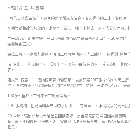
本報記者 汪志球 張 曄
6月的吉林公主嶺市，連片的黑地盤光彩油亮。春天種下的玉米，曾經有
李德樂蹲執政陽坡鎮的玉米地里，掌心一捧黑土黏成一團，帶著方才吸足陽
生于1988年的李德樂，一口流暢的通俗話中帶著些西南口音。20多歲
無機鮮食玉米。
深松土層，不消化肥農藥，再加上可降解地膜、人工除草……這種對“綠色”
“都說我干一年就跑了，一晃8年了。以前不睬解我的人，后來參加一起配
求。
顛末8年探索，“一個肉眼可見的變更是，以前只要20厘米擺佈厚的黑土
陞。”李德樂說，“無機蒔植能晉陞黑地盤地力，地好、玉米更受接待。守
100多公里外，吉林市永吉縣萬昌鎮。
90后張楠楠正把鏡頭瞄準自家的水稻田——方樸直正、水溝縱橫的高尺
2014年，張楠楠年夜學結業后回抵家鄉，為自家家庭農場開闢電貿易務
商平臺、開闢微信小法式、客戶會員制治理等多種方式，讓自家蒔植的萬
收集。