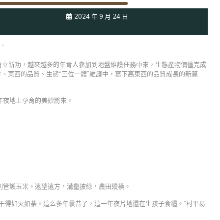
2024 年 9 月 24 日
”
再立新功，越來越多的年青人參加到地盤維護任務中來，生態產物價值完成
字、東西的品質、生態“三位一體”維護中，寫下高東西的品質成長的新篇
年夜地上孕育的美妙將來。
別管護玉米。遠望遠方，溝壑披綠，農田縱橫。
大師干得如火如荼。這么多年曩昔了，這一年夜片地還在生孩子食糧。”村平易