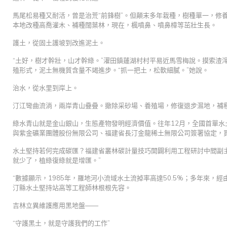
馬尾松易種又耐活，曾是治荒“前鋒樹”。但顛末多年栽種，樹種單一，修
本地改種高喬灌木、補種闊葉林，現在，楓噴鼻、噴鼻樟等茁壯生長。
護土，從固土護坡到改進泥土。
“土好，樹才幹壯，山才幹綠。”濯田鎮蓮湖村村平易近馬雪梅說。摸索渣
殖形式，泥土無機質含量不竭進步。“抓一把土，松軟細膩。”她說。
治水，從水里到岸上。
汀江彎曲流淌，兩岸青山疊疊。撤除采砂場、養殖場，修復退步濕地，補
綠水青山就是金山銀山，生態產物發明經濟價值。往年12月，全國首單
與紫金礦業團體股份無限公司、福建省長汀金龍稀土無限公司簽署協定，買
水土堅持若何完成碳匯？福建省叢林碳計量技巧開闢利用工程研討中間副
就少了，植綠復綠就是增匯。”
“數據顯示，1985年，羅地河小流域水土流掉率高達50.5%；多年來，
汀縣水土堅持站高等工程師林根根先容。
吉林立異維護應用黑地盤——
“守護黑土，就是守護我們的工作”