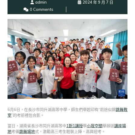
admin
2024 年 9 月 7 日
0 Comments
6月6日，在長沙市同升湖高等中學，師生們舉起印有“前途似錦
跳舞教
室
”的考前禮包合影。
當日，湖南省長沙市同升湖高等中
1對1講授
學
小我空間
舉辦送
講座場
地
考儀
跳舞場地
式，激勵高三考生輕裝上陣，高興迎考。