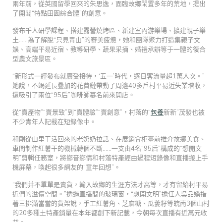
兩年前，從英國留學回來的朱思逸，面臨故鄉閑置多年的荒地，提出
了開闢“特點田園綜合體”的創意。
發布千人研學課程、搭建露營燒烤區、新建室內游樂場、擴建親子樂
土……為了解脫“只見青山”的審美疲憊，她和團隊聚力打造集親子文
娛、高端平易近宿、教導研學、蔬果采摘、婚禮承辦等于一體的復合
型農文旅景區。
“新形式一經發布就廣受接待，‘五一’時代，逐日客流量超1萬人次。”
她說，不竭延長疊加的花費鏈帶動了周邊40多戶村平易近失業增收，
還吸引了兩位“95后”咖啡師慕名前來開店。
從“賣產物”“賣景致”到“賣體驗”“賣創意”，村落的“
包養
新新”茂發也被
不少青年人記載在短錄像中。
和剛從山里干活回來的老奶奶拉話、在展銷會柜臺前推介故鄉美食、
車間制作紅薯干的機械轉個不斷……一支由4名“95后”構成的“想開文
明”剪輯任務室，將鄉音鄉情和村落特產經由過程短錄像和直播搬上手
機屏幕，喚起很多網友的“童年回想”。
“我們并不單單是賣貨，輸入故鄉的生涯方法才高等，才有留給村平易
近們的溢價空間。”透過直播間的玻璃窗，“想開文明”擔任人吳品嬌指
著三排滿當當的貨架說，手工紅薯角、芝麻糖、瓜蔞籽等皖南3個山村
的20多種土特產銷量在本年都創下新記載，今朝每次直播有近萬元收