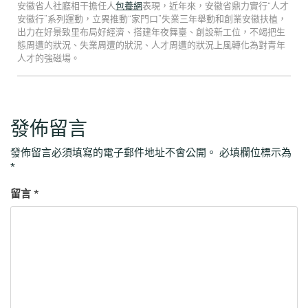
安徽省人社廳相干擔任人
包養網
表現，近年來，安徽省鼎力實行“人才
安徽行”系列運動，立異推動“家門口”失業三年舉動和創業安徽扶植，
出力在好景致里布局好經濟、搭建年夜舞臺、創設新工位，不竭把生
態周遭的狀況、失業周遭的狀況、人才周遭的狀況上風轉化為對青年
人才的強磁場。
發佈留言
發佈留言必須填寫的電子郵件地址不會公開。
必填欄位標示為
*
留言
*