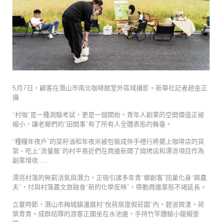
5月7日，顧客在潛山市南北咖啡館室外區域攝影。新華社記者趙金正
攝
“村咖”是一種測驗考試，更是一個開始。青年人創業的空間價值正被
縮小，讓老鄉們的“田間事”有了所有人全體表態的舞臺。
“種糧年夜戶”的菜籽油和年夜米被包裝成伴手禮行將擺上咖啡店的貨
架、吃上“流量飯”的村平易近們在周邊新開了燒烤店和漂流項目作為
副業增收……
漂亮村落的無窮活氣與潛力，正吸引諸多年青“鄉創客”回巢化身“興農
夫”，付與村落農文旅融會“新的化學反映”，帶動周邊業態不竭延長。
立夏時節，潛山市梅城鎮潘展村“悅荷居度假莊園”內，碧波微漾，荷
葉青青。成群結隊的游客正圍坐在水池邊，手持竹竿體驗小龍蝦垂