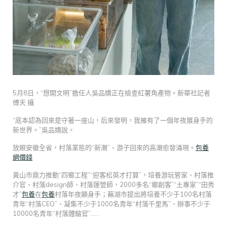
5月8日，“想開文明”擔任人吳品嬌正在檢查紅薯角產物。新華社記者
傅天 攝
“底本認為回來是守著一座山，后來發明，我擁有了一個年夜展身手的
新世界。”吳品嬌說。
放眼安徽全省，村落業態的“新潮”、游子回來的高潮愈發涌現。
包養
網價錢
黃山市鼎力推動“四鄉工程”“迎客松英才打算”，培養游玩管家、村落推
介官、村落design師、村落運營師，2000多名“鄉創客”“土專家”“田秀
才”
包養
在
包養
村落年夜顯身手；蕪湖市提出將培養不少于100名村落
青年“村落CEO”、凝集不少于1000名青年“村落千里馬”、辦事不少于
10000名青年“村落體驗官”……