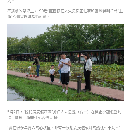
釣。
不遠處的草坪上，“90后”莊園擔任人朱思逸正忙著和團隊謀劃行將“上
新”的篝火晚宴接待計劃。
5月7日，“悅荷居度假莊園”擔任人朱思逸（右一）在檢查小龍蝦垂釣
項目情形。新華社記者傅天 攝
“實在很多年青人的心坎里，都有一股想要扶植故鄉的熱忱和干勁。”