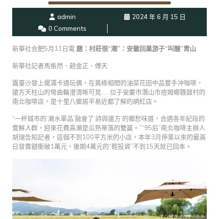
admin
2024 年 6 月 15 日
0 Comments
新華社合肥5月11日電
題：村莊很“潮”：安徽回巢游子“叫醒”青山
新華社記者馬悵然、趙金正、傅天
露臺沙發上擺滿卡通玩偶，在黃綠相間的油菜花田中品嘗手沖咖啡，
遠方天柱山的彎曲輪澄清晰可見……位于安慶市潛山市痘姆鄉鞔鼓村的
南北咖啡店，是十里八鄉居平易近都了解的網紅店。
“一杯城市的‘潮水單品’融會了‘詩與遠方’的鄉愁味道，合適各年紀段的
嘗鮮人群，迎來花費高潮是瓜熟蒂落的雙贏。”“95后”南北咖啡主辦人
胡瑞告知記者，這個不到100平方米的小店，本年3月停業以來的最高
日發賣額衝破1萬元，後期4萬元的“輕投資”不到15天就已回本。