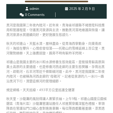
admin
2025 年 2 月 9 日
0 Comments
黑河是我國第二年夜內陸河。近年來，青海省祁連縣不竭晉陞科技應
用和管護程度，守護黑河泉源與主流，推動黑河濕地維護與恢復，讓
黑河泉源水質連續向好，更好施展生態感化。
秋天的祁連山，天藍水清，層林盡染。從青海西寧動身，向東南疾
行，海拔在攀升，心情愈發坦蕩——托勒山的雪峰延綿上百公里，黑
河聲勢赫赫，天上雄鷹迴旋，路旁不時有躲羚羊閃現。
祁連山是我國主要的冰川和水源修養生態效能區，是銜接青躲高原與
黃土高原的主要通道，也是修養河西走廊的主要生態樊籬，孕育出黑
河、疏勒河、石羊河等近千條鉅細河道。此中，黑河是我國第二年夜
內陸河，也被稱為河西走廊的“母親河”。記者從泉源的八一冰川一路
沿黑河下行，清楚這條河的管理細節。
規定網格，天天巡線，493平方公里巡護全籠罩
秋天里，沙龍灘的風刮得讓人裹緊衣袖。上午9點，祁連山國度公園候
選區（青海片區）沙龍灘管護站擔任人祁進賢穿戴深藍色禮服，率領
隊員在管護站門口細心查對進進車輛。每位隊員都戴著墨鏡，漆黑透
紅的臉、皸裂粗拙的手，是他們的標配。