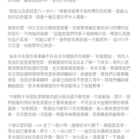
“那座山后面就是八一冰川。”順著祁進賢手指的標的目的看，遠處山
后的白色蓋頂，隔著十幾公里仍然令人震動。
風景壯闊，持久在此任務倒是挑釁。祁進賢領著記者向冰川的標的目
的前行，不時指向兩側：“這邊是我們的第十個網格片區，隊員扎西擔
任這片區域。”“何處山坡下，我們前年救助過一只躲原羚。”這493平
方公里，祁進賢早已熟習。
“每年炎天是外來車輛不符合法令闖進的岑嶺期。”祁進賢說，“有的人
是由於這里是管控區，抱著獵奇的設法出去了解一下狀況；有的人是
應用隊員們巡護的空檔，走非展裝路面進進。”本年早春，管護隊員們
在日常巡護時發明雪地里有兩排輪胎印。依據經歷，隊員們沿著車轍
尋覓，找到涉事車輛時，該車已因途徑不熟墮入雪中。隊員們輔助車
輛脫困后，對涉事車輛里的外埠游客停止了批駁教導。
“今朝對于未經批準闖進的處分辦法還不敷完美，只能勸返、提示。我
們碰著的情形多是游客出于獵奇進進的，不符合法令盜獵的情形簡直
盡跡。”祁進賢說，“管護站今朝有32名任務職員，每人都有規定的網
格，天天要完成一次巡線，察看有無闖進車輛、受困職員和植物等。”
十幾公里的路，car 走了一個小時。越接近冰川腳下，路越是泥濘，
雪水拍打著車身。終于，八一冰川到了。一座巨型冰墻綿亙面前，10
多米高的冰柱吊掛在外側。陽光下，冰化成水，滴滴落下。不遠處，