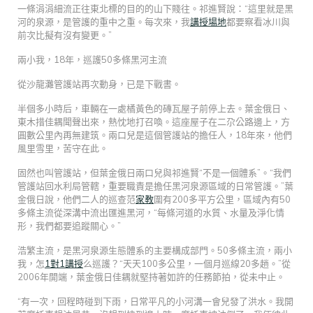
一條涓涓細流正往東北標的目的的山下賤往。祁進賢說：“這里就是黑
河的泉源，是管護的重中之重。每次來，我
講授場地
都要察看冰川與
前次比擬有沒有變更。”
兩小我，18年，巡護50多條黑河主流
從沙龍灘管護站再次動身，已是下戰書。
半個多小時后，車輛在一處橘黃色的磚瓦屋子前停上去。葉金俄日、
東木措佳耦聞聲出來，熱忱地打召喚。這座屋子在二尕公路邊上，方
圓數公里內再無建筑。兩口兒是這個管護站的擔任人，18年來，他們
風里雪里，苦守在此。
固然也叫管護站，但葉金俄日兩口兒與祁進賢“不是一個體系”。“我們
管護站回水利局管轄，重要職責是擔任黑河泉源區域的日常管護。”葉
金俄日說，他們二人的巡查范
家教
圍有200多平方公里，區域內有50
多條主流從深溝中流出匯進黑河，“每條河道的水質、水量及淨化情
形，我們都要追蹤關心。”
浩繁主流，是黑河泉源生態體系的主要構成部門。50多條主流，兩小
我，怎
1對1講授
么巡護？“天天100多公里，一個月巡線20多趟。”從
2006年開端，葉金俄日佳耦就堅持著如許的任務節拍，從未中止。
“有一次，回程時碰到下雨，日常平凡的小河溝一會兒發了洪水。我開