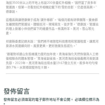
海拔3500米以上的平地上布設200余臺紅外相機。“固然當了良多年
管護員，但第一次看到紅外相機記載下的‘雪豹合影’，仍是很高興。”
德康說。
這種高興讓德康樂于成為“課外導師”。“每個月都有研學團隊、黌舍師
生離開我們管護站，體驗巡河、現場寫生、徒步等。”德康說，管護站
的墻上掛著小伴侶們留下的繪畫作品，佈滿羚羊、黑河、雪山等元
素。
祁連縣委書記鋼夫說：“我們將不竭晉陞科技應用和管護程度，讓黑河
泉源水質連續向好、風景更美，更好施展生態感化。”
“跟著對祁連山生態維護力度的加年夜，青海省強化天然恢復與人工修
復相聯合的體系管理。”青海省副省長、黑河青海段省級義務河長劉濤
先容，2023年，黑河青海段出境水量19.67億立方米，較多年均勻增
添9.7%，水質穩固堅持在Ⅱ類。
發佈留言
發佈留言必須填寫的電子郵件地址不會公開。
必填欄位標示為
*