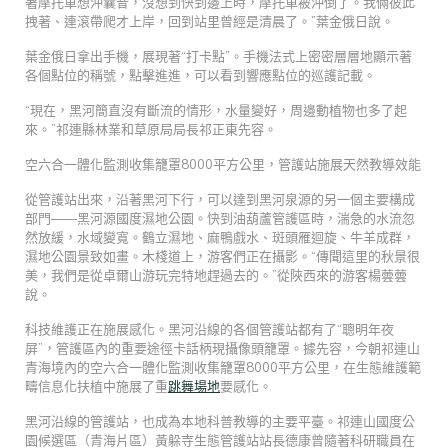
著摩托車想沖曩昔，沒想到快到邊上時，摩托車被沖倒了。我倆彼此
拽著、連滾帶爬才上岸，回到站里曾經是清晨了。”葉金俄日說。
葉金俄日拿出手機，展現著“打卡點”。手機法式上密密層層地顯示著
各個點位的稱號，點擊進進，可以看到響應點位的巡護記載。
“現在，黑河簡直沒有斷流的情形，水量變好，周邊動植物也多了起
來。”祁連縣林業和草原局局長祁正東先容。
空六合一體化監測收集籠罩8000平方公里，管護站施展天然教導效能
從管護站出來，沿著黑河下行，可以達到黑河泉源的另一個主要構成
部門——黑河源國度濕地公園。快到油葫蘆管護區時，湍急的水流忽
然放緩，水域變寬。鶴立濕地、麻鴨戲水、斑頭雁迴旋、牛羊成群，
濕地公園景致如畫。木棧道上，游客們正在攝影。“傳聞這里的秋景很
美，我們是從卓爾山游玩完特地趕過去的。”從陜西來的游客楊蕓蕓
說。
科技維護正在施展感化。黑河沿線的各個管護站都有了“聰明年夜
屏”，管護區內的重要途徑卡話柄現攝像頭籠罩。據先容，今朝祁連山
青海境內的空六合一體化監測收集籠罩8000平方公里，在生態維護範
疇信息化扶植中施展了重
跳舞場地
要感化。
黑河沿線的管護站，也成為本地科普教導的主要平臺。祁連山國度公
園候選區（青海片區）黃躲寺生態管護站站長德康曾隨著科研職員在