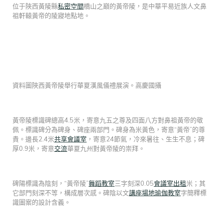
位于陜西黃陵縣
私密空間
橋山之巔的黃帝陵，是中華平易近族人文鼻
祖軒轅黃帝的陵寢地點地。
資料圖陜西黃帝陵舉行華夏漢風儀禮展演。高慶國攝
黃帝陵標識碑總高4.5米，寄意九五之尊及四面八方對鼻祖黃帝的敬
佩。標識碑分為碑身、碑座兩部門。碑身為米黃色，寄意“黃帝”的尊
貴。邊長2.4米
共享會議室
，寄意24節氣，冷來暑往、生生不息；碑
厚0.9米，寄意
交流
華夏九州對黃帝陵的崇拜。
碑陽標識為陰刻，“黃帝陵”
舞蹈教室
三字刻深0.05
會議室出租
米；其
它部門刻深不等，構成層次感。碑陰以文
講座場地
瑜伽教室
字簡釋標
識圖案的設計含義。