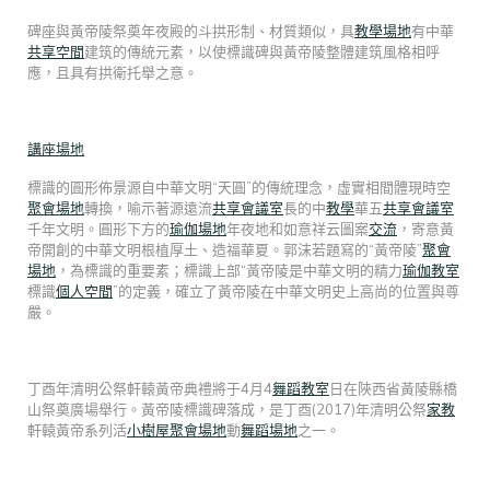
碑座與黃帝陵祭奠年夜殿的斗拱形制、材質類似，具
教學場地
有中華
共享空間
建筑的傳統元素，以使標識碑與黃帝陵整體建筑風格相呼
應，且具有拱衛托舉之意。
講座場地
標識的圓形佈景源自中華文明“天圓”的傳統理念，虛實相間體現時空
聚會場地
轉換，喻示著源遠流
共享會議室
長的中
教學
華五
共享會議室
千年文明。圓形下方的
瑜伽場地
年夜地和如意祥云圖案
交流
，寄意黃
帝開創的中華文明根植厚土、造福華夏。郭沫若題寫的“黃帝陵”
聚會
場地
，為標識的重要素；標識上部“黃帝陵是中華文明的精力
瑜伽教室
標識
個人空間
”的定義，確立了黃帝陵在中華文明史上高尚的位置與尊
嚴。
丁酉年清明公祭軒轅黃帝典禮將于4月4
舞蹈教室
日在陜西省黃陵縣橋
山祭奠廣場舉行。黃帝陵標識碑落成，是丁酉(2017)年清明公祭
家教
軒轅黃帝系列活
小樹屋
聚會場地
動
舞蹈場地
之一。