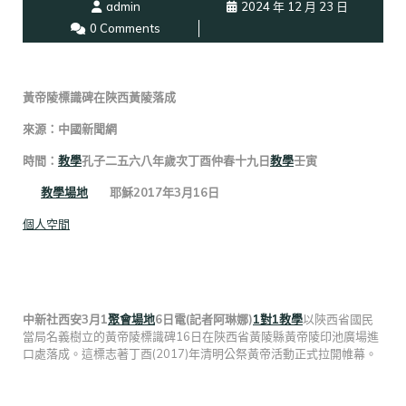
admin
2024 年 12 月 23 日
0 Comments
黃帝陵標識碑在陜西黃陵落成
來源：中國新聞網
時間：
教學
孔子二五六八年歲次丁酉仲春十九日
教學
壬寅
教學場地
耶穌2017年3月16日
個人空間
中新社西安3月1
聚會場地
6日電(記者阿琳娜)
1對1教學
以陜西省國民
當局名義樹立的黃帝陵標識碑16日在陜西省黃陵縣黃帝陵印池廣場進
口處落成。這標志著丁酉(2017)年清明公祭黃帝活動正式拉開帷幕。