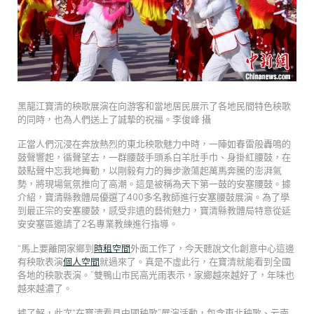
黑龍江寶清的秧歌展演在向游客和當地居民展示了各地民間特色秧歌
的同時，也為人們送上了誠摯的祝福。李俊峰 攝
正當人們沉浸在奔放熱烈的東北秧歌魅力中時，一陣如春雷般轟鳴的
鼓聲響起，循聲望去，一群腰鼓手頭系白羊肚手巾、身掛紅腰鼓，在
鼓點聲中忘我地舞動，以剛毅有力的舞步激蕩起萬馬奔騰的澎湃氣
勢，將現場氣氛推向了高潮。這是被稱為天下第一鼓的安塞腰鼓。據
介紹，寶清縣教體局優選了400多名教師進行安塞腰鼓展演。為了學
到最正宗的安塞腰鼓，感受非遺的藝術魅力，寶清縣教體局特意從延
安安塞區邀請了2名專業教練進行指導。
“馬上要離開家鄉到
時租空間
外面工作了，今天聽說文化創意中心這邊
有秧歌表演
個人空間
就過來了。真是不虛此行，在寶清就能看到全國
各地的秧歌表演。”雙鴨山市民高光雨表示，家鄉越來越好了，年味也
越來越濃了。
據了解，此次“在寶清看見中國秧歌”展演活動，包含東北秧歌、云南