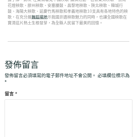
花燈秧歌、膠州秧歌、安塞腰鼓、昌黎地秧歌、陜北秧歌、韓城行
鼓、海陽大秧歌、延慶竹馬秧歌和孝義地秧歌10支具有各地特色的秧
歌，在充分展
舞蹈場地
示我國非遺秧歌魅力的同時，也讓全國秧歌在
寶清這片熱土生根發芽，為全縣人民留下最美的回憶。
發佈留言
發佈留言必須填寫的電子郵件地址不會公開。
必填欄位標示為
*
留言
*