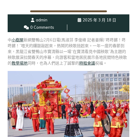
admin
2025 年 3 月 18 日
0 Comments
中
小樹屋
新網雙鴨山2月6日電(馬淑芬 李俊峰 記者姜輝)“咚咚鏘！咚
咚鏘！”喧天的鑼鼓敲起來，熱鬧的秧歌扭起來。一年一度的春節到
來，黑龍江省雙鴨山市寶清縣以一場“在寶清看見中國秧歌”為主題的
秧歌展演拉開春天的序幕，向游客和當地居民展示各地民間特色秧歌
的
教學場地
同時，也為人們送上了誠摯的
時租會議
祝福。