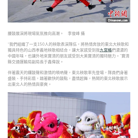
腰鼓展演將現場氣氛推向高潮。 李俊峰 攝
“我們組織了一支150人的秧歌表演隊伍，將熱情奔放的東北大秧歌和
獨具特色的山西孝義地秧歌相結合，讓大家感受到我
九宮格
們濃濃的
中國年味，也讓外地來寶清的朋友感受到大美寶清的獨特魅力。”寶清
縣交通運輸局副局長于鑫偉說。
伴著震天的鑼鼓聲和激情的嗩吶聲，東北秧歌率先登場，隊員們身著
盛裝、手持彩扇，踏著歡快的鼓點，盡情起舞，熱鬧的東北秧歌展示
出東北人的熱情與豪爽。