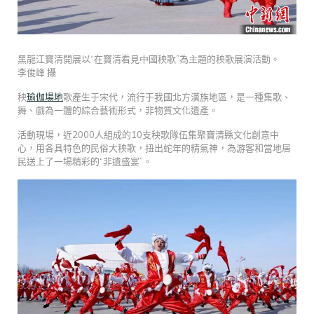
黑龍江寶清開展以“在寶清看見中國秧歌”為主題的秧歌展演活動。
李俊峰 攝
秧
瑜伽場地
歌產生于宋代，流行于我國北方漢族地區，是一種集歌、
舞、戲為一體的綜合藝術形式，非物質文化遺產。
活動現場，近2000人組成的10支秧歌隊伍集聚寶清縣文化創意中
心，用各具特色的民俗大秧歌，扭出蛇年的精氣神，為游客和當地居
民送上了一場精彩的“非遺盛宴”。